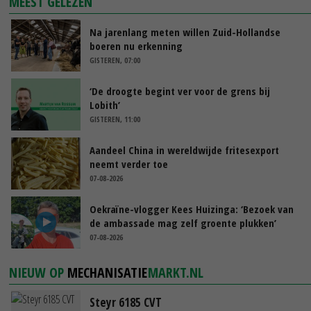
MEEST GELEZEN
Na jarenlang meten willen Zuid-Hollandse
boeren nu erkenning
GISTEREN, 07:00
‘De droogte begint ver voor de grens bij
Lobith’
GISTEREN, 11:00
Aandeel China in wereldwijde fritesexport
neemt verder toe
07-08-2026
Oekraïne-vlogger Kees Huizinga: ‘Bezoek van
de ambassade mag zelf groente plukken’
07-08-2026
NIEUW OP
MECHANISATIE
MARKT.NL
Steyr 6185 CVT