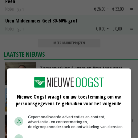
Peen
Noteringen
€ 26,00
~
€ 33,00
Uien Middenmeer Geel 30-60% grof
Noteringen
€ 0,00
~
€ 0,00
MEER MARKTPRIJZEN
LAATSTE NIEUWS
‘Samenwerking A-ware en Amalthea gaat
zorgen voor meer balans’
GISTEREN, 16:01
Internationale vraag naar geitenzuivel blijft
Nieuwe Oogst vraagt om uw toestemming om uw
groot: Nederland in Europese top
persoonsgegevens te gebruiken voor het volgende:
GISTEREN, 15:33
Gepersonaliseerde advertenties en content,
Vlaamse varkensstapel krimpt, pluimveesector
advertentie- en contentmetingen,
groeit door schaalvergroting
doelgroepenonderzoek en ontwikkeling van diensten
GISTEREN, 15:20