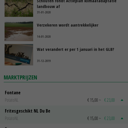
Schouten rondt Actieplan klimaatadaptatie
landbouw af
31-01-2020
Verzekeren wordt aantrekkelijker
14-01-2020
Wat verandert er per 1 januari in het GLB?
31-12-2019
MARKTPRIJZEN
Fontane
PotatoNL
€ 15,00
~
€ 23,00
Fritesgeschikt NL Du Be
PotatoNL
€ 15,00
~
€ 23,00