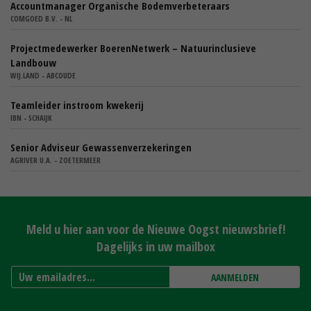
Accountmanager Organische Bodemverbeteraars
COMGOED B.V. - NL
Projectmedewerker BoerenNetwerk – Natuurinclusieve
Landbouw
WIJ.LAND - ABCOUDE
Teamleider instroom kwekerij
IBN - SCHAIJK
Senior Adviseur Gewassenverzekeringen
AGRIVER U.A. - ZOETERMEER
Meld u hier aan voor de Nieuwe Oogst nieuwsbrief!
Dagelijks in uw mailbox
AANMELDEN