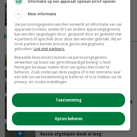
Informatie op een apparaat opslaan en/of openen
‘Cijfer jezelf niet weg en doe vooral ook waar
je gelukkig van wordt’
Meer informatie
GISTEREN, 13:31
Uw persoonsgegevens worden verwerkt en informatie van uw
apparaat (cookies, unieke ID's en andere apparaatgegevens)
kan worden opgeslagen door, geopend door en gedeeld met
NIEUWSTE VIDEO'S
4 partners of specifiek door deze site worden gebruikt. Wij en
onze partners kunnen precieze geolocatiegegevens
gebruiken.
Lijst met partners.
POAH!: John Deere 7730
Bepaalde leveranciers kunnen uw persoonsgegevens
GISTEREN, 10:00
verwerken op basis van gerechtvaardigd belang. U kunt
hiertegen bezwaar maken door uw opties hieronder te
beheren. Zoek onderaan deze pagina of in het sitemenu naar
Oekraïne-vlogger Kees Huizinga: ‘Bezoek van
een link om uw toestemming te beheren of in te trekken via de
de ambassade mag zelf groente plukken’
privacy- en cookie-instellingen.
07-08-2026
Toestemming
Limburgse mais van Frijns doet het verrassend
goed
07-08-2026
Opties beheren
Droogte veroorzaakt steeds meer problemen:
‘Bassin afgelopen week al leeg’