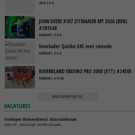
2014, P.O.A.
JOHN DEERE X107 ZITMAAIER MY 2026 (BEN)
#781548
GEBRUIKT, P.O.A.
Voorlader Quicke X4S met console
GEBRUIKT, P.O.A.
KVERNELAND ENDURO PRO 3000 (ETT) #24505
GEBRUIKT, € 9.750
MEER ADVERTENTIES
VACATURES
Verkoper Binnendienst Glastuinbouw
KARO BV - ZWAAGDIJK, NOORD-HOLLAND,