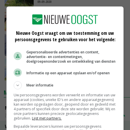
09-09-2020
Onderzoek naar risico's branden met
zonnepanelen
19-08-2020
Nieuwe Oogst vraagt om uw toestemming om uw
persoonsgegevens te gebruiken voor het volgende:
Liberaal Groen wil zon op land en wind voor
kust weren
19-08-2020
Gepersonaliseerde advertenties en content,
advertentie- en contentmetingen,
doelgroepenonderzoek en ontwikkeling van diensten
Stortvloed aan zonneparken dreigt in Oost-
Nederland
Informatie op een apparaat opslaan en/of openen
14-08-2020
Meer informatie
MARKTPRIJZEN
Uw persoonsgegevens worden verwerkt en informatie van uw
apparaat (cookies, unieke ID's en andere apparaatgegevens)
kan worden opgeslagen door, geopend door en gedeeld met
Magere melkpoeder
4 partners of specifiek door deze site worden gebruikt. Wij en
onze partners kunnen precieze geolocatiegegevens
Zuivel NL
€ 269,00
€ 7,00
gebruiken.
Lijst met partners.
Vleeskuikens 2001-2600 gr
Bepaalde leveranciers kunnen uw persoonsgegevens