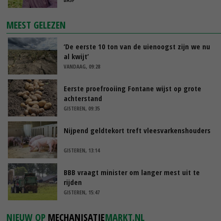
MEEST GELEZEN
‘De eerste 10 ton van de uienoogst zijn we nu
al kwijt’
VANDAAG, 09:28
Eerste proefrooiing Fontane wijst op grote
achterstand
GISTEREN, 09:35
Nijpend geldtekort treft vleesvarkenshouders
GISTEREN, 13:14
BBB vraagt minister om langer mest uit te
rijden
GISTEREN, 15:47
NIEUW OP
MECHANISATIE
MARKT.NL