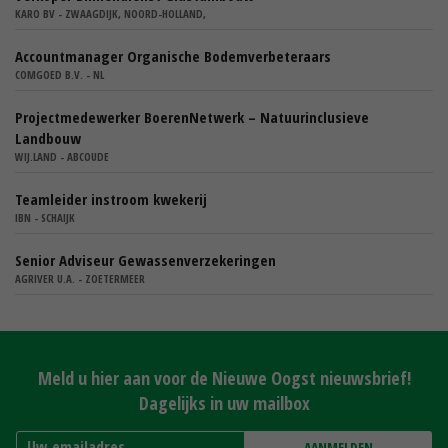
KARO BV - ZWAAGDIJK, NOORD-HOLLAND,
Accountmanager Organische Bodemverbeteraars
COMGOED B.V. - NL
Projectmedewerker BoerenNetwerk – Natuurinclusieve
Landbouw
WIJ.LAND - ABCOUDE
Teamleider instroom kwekerij
IBN - SCHAIJK
Senior Adviseur Gewassenverzekeringen
AGRIVER U.A. - ZOETERMEER
Meld u hier aan voor de Nieuwe Oogst nieuwsbrief!
Dagelijks in uw mailbox
AANMELDEN