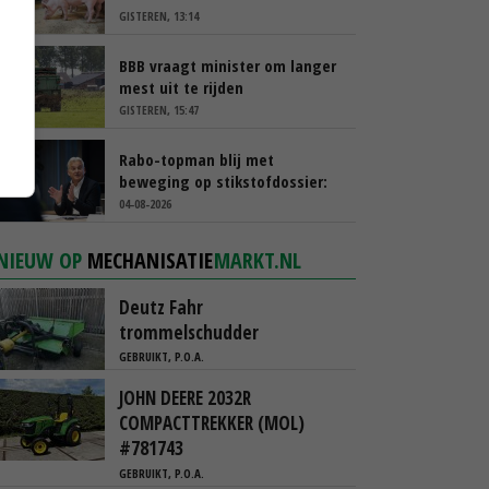
GISTEREN, 13:14
BBB vraagt minister om langer
mest uit te rijden
GISTEREN, 15:47
Rabo-topman blij met
beweging op stikstofdossier:
‘Verdienmodel van boeren blijft
04-08-2026
cruciaal’
NIEUW OP
MECHANISATIE
MARKT.NL
Deutz Fahr
trommelschudder
GEBRUIKT, P.O.A.
JOHN DEERE 2032R
COMPACTTREKKER (MOL)
#781743
GEBRUIKT, P.O.A.