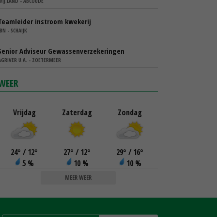
WIJ.LAND - ABCOUDE
Teamleider instroom kwekerij
IBN - SCHAIJK
Senior Adviseur Gewassenverzekeringen
AGRIVER U.A. - ZOETERMEER
WEER
Vrijdag
Zaterdag
Zondag
24
°
/ 12
°
27
°
/ 12
°
29
°
/ 16
°
5 %
10 %
10 %
MEER WEER