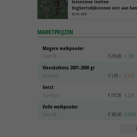
Intensieve teelten
Engbertsdijksvenen niet aan ba
05-07-2018
MARKTPRIJZEN
Magere melkpoeder
Zuivel NL
€ 269,00
€ 7,00
Vleeskuikens 2001-2600 gr
Barneveld
€ 1,09
~
€ 1,11
Gerst
Groningen
€ 197,00
€ 2,00
Volle melkpoeder
Zuivel NL
€ 345,00
€ 20,00