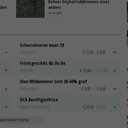
Beheer Engbertsdijksvenen moet
nden
anders
16-11-2017
Scharreleieren maat 59
Barneveld
€ 12,00
€ 0,00
Fritesgeschikt NL Du Be
PotatoNL
€ 15,00
~
€ 23,00
Uien Middenmeer Geel 30-60% grof
Noteringen
€ 0,00
~
€ 0,00
DCA BestPigletPrice
Biggen weekprijzen
€ 26,50
€ 0,50
MEER MARKTPRIJZEN