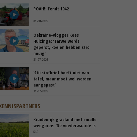
POAH!: Fendt 1042
01-08-2026
Oekraïne-vlogger Kees
Huizinga: ‘Tarwe wordt
geperst, koeien hebben stro
nodig’
31-07-2026
‘Stikstofbrief hoeft niet van
tafel, maar moet wel worden
aangepast’
31-07-2026
KENNISPARTNERS
Kruidenrijk grasland met smalle
weegbree: ‘De voederwaarde is
vergelijkbaar met Engels
DLF