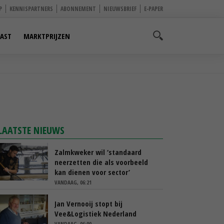
P
KENNISPARTNERS
ABONNEMENT
NIEUWSBRIEF
E-PAPER
AST
MARKTPRIJZEN
LAATSTE NIEUWS
Zalmkweker wil ‘standaard
neerzetten die als voorbeeld
kan dienen voor sector’
VANDAAG, 06:21
Jan Vernooij stopt bij
Vee&Logistiek Nederland
VANDAAG, 06:00