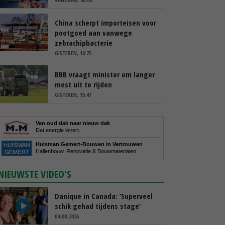
China scherpt importeisen voor
pootgoed aan vanwege
zebrachipbacterie
GISTEREN, 16:25
BBB vraagt minister om langer
mest uit te rijden
GISTEREN, 15:47
Van oud dak naar nieuw dak
Dat energie levert.
Huisman Gemert-Bouwen in Vertrouwen
Hallenbouw, Renovatie & Bouwmaterialen
NIEUWSTE VIDEO'S
Danique in Canada: ‘Superveel
schik gehad tijdens stage’
04-08-2026