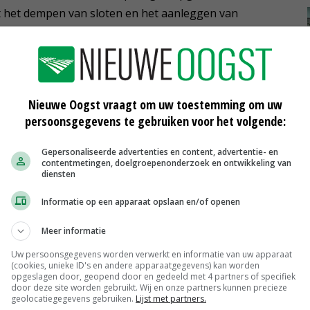
t het dempen van sloten en het aanleggen van
dingsvergunning aangevraagd om op termijn
oor het herstel en de aanleg van kades.
nenmakers van de provincie slechts een eerste stap die
Nieuwe Oogst vraagt om uw toestemming om uw
gebied aan het werk te kunnen. Daarnaast moet nog
persoonsgegevens te gebruiken voor het volgende:
n een vergunningentraject worden doorlopen. 'We
n.'
Gepersonaliseerde advertenties en content, advertentie- en
contentmetingen, doelgroepenonderzoek en ontwikkeling van
diensten
Informatie op een apparaat opslaan en/of openen
nisatie stapsgewijs. Een proces dat vermoedelijk nog
len we als vanzelfsprekend delen, evenals het
Meer informatie
aakmogelijkheden dat daarop volgt.'
Uw persoonsgegevens worden verwerkt en informatie van uw apparaat
(cookies, unieke ID's en andere apparaatgegevens) kan worden
opgeslagen door, geopend door en gedeeld met 4 partners of specifiek
egelen volgen vanaf het najaar van 2020 en lopen door
door deze site worden gebruikt. Wij en onze partners kunnen precieze
geolocatiegegevens gebruiken.
Lijst met partners.
evergadering plaats waarin de Statenleden het