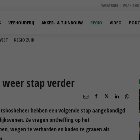
VACATURES
POAH-SHO
S
VEEHOUDERIJ
AKKER- & TUINBOUW
REGIO
VIDEO
PODC
WEST
REGIO ZUID
 weer stap verder
taatsbosbeheer hebben een volgende stap aangekondigd
ijksvenen. Ze vragen ontheffing op het
en, wegen te verharden en kades te graven als
n.