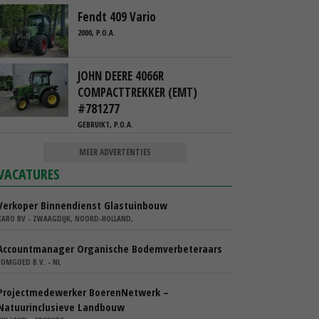
Fendt 409 Vario
2000, P.O.A.
JOHN DEERE 4066R
COMPACTTREKKER (EMT)
#781277
GEBRUIKT, P.O.A.
MEER ADVERTENTIES
VACATURES
Verkoper Binnendienst Glastuinbouw
KARO BV - ZWAAGDIJK, NOORD-HOLLAND,
Accountmanager Organische Bodemverbeteraars
COMGOED B.V. - NL
Projectmedewerker BoerenNetwerk –
Natuurinclusieve Landbouw