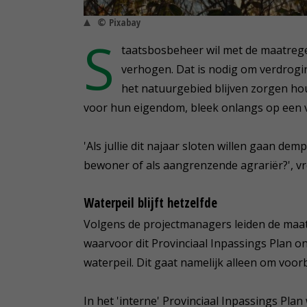
© Pixabay
S
taatsbosbeheer wil met de maatrege
verhogen. Dat is nodig om verdrog
het natuurgebied blijven zorgen ho
voor hun eigendom, bleek onlangs op een v
'Als jullie dit najaar sloten willen gaan dem
bewoner of als aangrenzende agrariër?', v
Waterpeil blijft hetzelfde
Volgens de projectmanagers leiden de maat
waarvoor dit Provinciaal Inpassings Plan on
waterpeil. Dit gaat namelijk alleen om vo
In het 'interne' Provinciaal Inpassings Pl