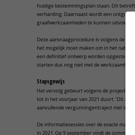
huidige bestemmingsplan staan. Dit betref
verharding. Daarnaast wordt een ontgron
graafwerkzaamheden te kunnen uitvoeren v
Deze aanvraagprocedure is volgens de plan
het mogelijk moet maken om in het natuur
een definitief ontwerp worden opgesteld e
starten dus nog niet met de werkzaamhede
Stapsgewijs
Het vervolg gebeurt volgens de projectorga
tot in het voorjaar van 2021 duurt. 'Dit zul
aanvullende vergunningentraject met inspr
De informatiesessies over de exacte maatr
in 2021. Op 9 september vindt de commissi