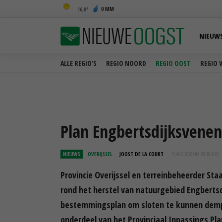
0 MM
16,8
NIEUW
ALLE REGIO'S
REGIO NOORD
REGIO OOST
REGIO 
Plan Engbertsdijksvenen
NIEUWS
OVERIJSSEL
JOOST DE LA COURT
15 AUG 2020 OM 08:16
UUR
Provincie Overijssel en terreinbeheerder S
rond het herstel van natuurgebied Engbertsd
bestemmingsplan om sloten te kunnen demp
onderdeel van het Provinciaal Inpassings Pla