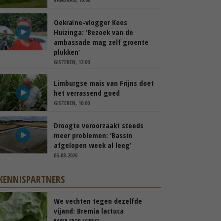
Oekraïne-vlogger Kees
Huizinga: ‘Bezoek van de
ambassade mag zelf groente
plukken’
GISTEREN, 12:00
Limburgse mais van Frijns doet
het verrassend goed
GISTEREN, 10:00
Droogte veroorzaakt steeds
meer problemen: ‘Bassin
afgelopen week al leeg’
06-08-2026
KENNISPARTNERS
We vechten tegen dezelfde
vijand: Bremia lactuca
BAYER CROP SCIENCE