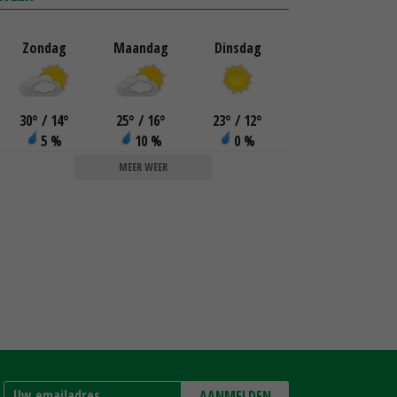
Zondag
Maandag
Dinsdag
30
°
/ 14
°
25
°
/ 16
°
23
°
/ 12
°
5 %
10 %
0 %
MEER WEER
AANMELDEN