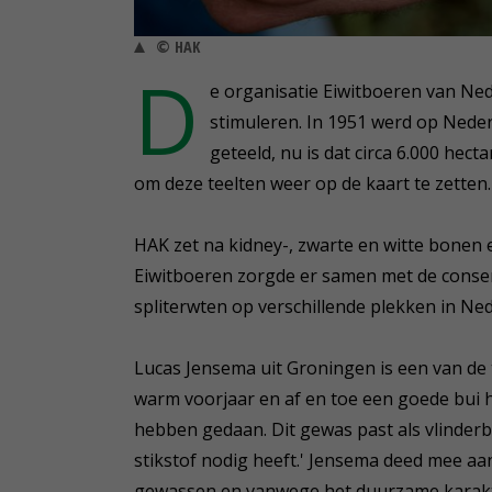
© HAK
D
e organisatie Eiwitboeren van Ned
stimuleren. In 1951 werd op Nede
geteeld, nu is dat circa 6.000 hec
om deze teelten weer op de kaart te zetten.
HAK zet na kidney-, zwarte en witte bonen 
Eiwitboeren zorgde er samen met de conser
spliterwten op verschillende plekken in Ne
Lucas Jensema uit Groningen is een van de t
warm voorjaar en af en toe een goede bui 
hebben gedaan. Dit gewas past als vlinder
stikstof nodig heeft.' Jensema deed mee aan 
gewassen en vanwege het duurzame karakt