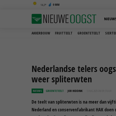
0 MM
14,3
NIEUW
AKKERBOUW
FRUITTEELT
GROENTETEELT
SIERTE
Nederlandse telers oogs
weer spliterwten
NIEUWS
GROENTETEELT
JOB HIDDINK
13 AUG 2025 OM 09:31
UUR
De teelt van spliterwten is na meer dan vijf
Nederland en conservenfabrikant HAK doen di