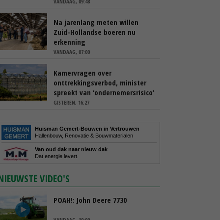
VANDAAG, 09:48
Na jarenlang meten willen
Zuid-Hollandse boeren nu
erkenning
VANDAAG, 07:00
Kamervragen over
onttrekkingsverbod, minister
spreekt van ‘ondernemersrisico’
GISTEREN, 16:27
Huisman Gemert-Bouwen in Vertrouwen
Hallenbouw, Renovatie & Bouwmaterialen
Van oud dak naar nieuw dak
Dat energie levert.
NIEUWSTE VIDEO'S
POAH!: John Deere 7730
VANDAAG, 10:00