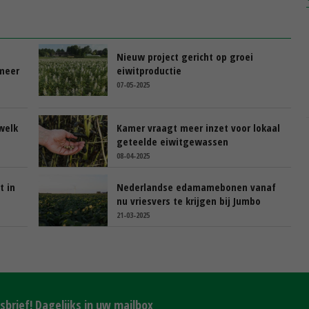
Nieuw project gericht op groei
 meer
eiwitproductie
07-05-2025
welk
Kamer vraagt meer inzet voor lokaal
geteelde eiwitgewassen
08-04-2025
t in
Nederlandse edamamebonen vanaf
nu vriesvers te krijgen bij Jumbo
21-03-2025
brief! Dagelijks in uw mailbox