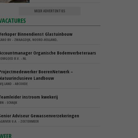
MEER ADVERTENTIES
VACATURES
Verkoper Binnendienst Glastuinbouw
KARO BV - ZWAAGDIJK, NOORD-HOLLAND,
Accountmanager Organische Bodemverbeteraars
COMGOED B.V. - NL
Projectmedewerker BoerenNetwerk –
Natuurinclusieve Landbouw
WIJ.LAND - ABCOUDE
Teamleider instroom kwekerij
IBN - SCHAIJK
Senior Adviseur Gewassenverzekeringen
AGRIVER U.A. - ZOETERMEER
WEER