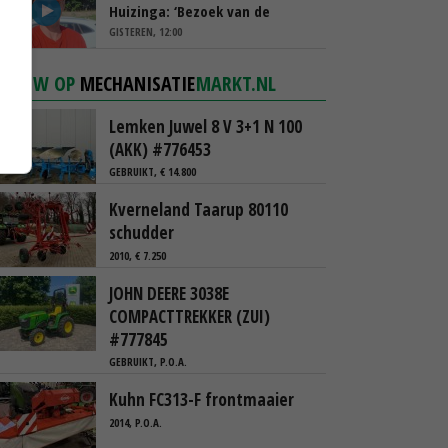
Huizinga: ‘Bezoek van de
ambassade mag zelf groente
GISTEREN, 12:00
plukken’
NIEUW OP
MECHANISATIE
MARKT.NL
Lemken Juwel 8 V 3+1 N 100
(AKK) #776453
GEBRUIKT, € 14.800
Kverneland Taarup 80110
schudder
2010, € 7.250
JOHN DEERE 3038E
COMPACTTREKKER (ZUI)
#777845
GEBRUIKT, P.O.A.
Kuhn FC313-F frontmaaier
2014, P.O.A.