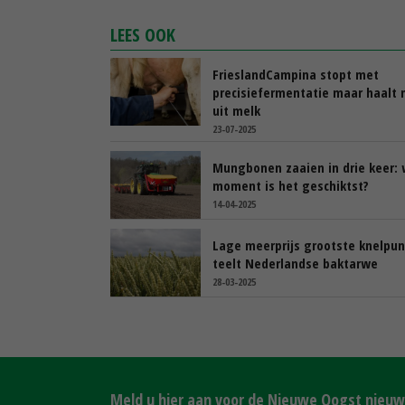
LEES OOK
FrieslandCampina stopt met
precisiefermentatie maar haalt
uit melk
23-07-2025
Mungbonen zaaien in drie keer: 
moment is het geschiktst?
14-04-2025
Lage meerprijs grootste knelpun
teelt Nederlandse baktarwe
28-03-2025
Meld u hier aan voor de Nieuwe Oogst nieuws