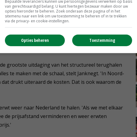
Bepaalde leveranciers kunnen uw persoonsgegevens verwerken op basis
van gerechtvaardigd belang. U kunt hiertegen bezwaar maken door uw
terwten. © HAK
opties hieronder te beheren. Zoek onderaan deze pagina of in het
sitemenu naar een link om uw toestemming te beheren of in te trekken
via de privacy- en cookie-instellingen.
en is positief over de teelt. 'Het was even spannend of
et weer net zo goed zou dan als vroeger. Dat blijkt het
Opties beheren
Toestemming
de grootste uitdaging van het structureel terughalen
lles te maken met de schaal, stelt Janknegt. 'In Noord-
n dat drukt uiteraard de kosten. Dat is ook waarom de
 erwt weer naar Nederland te halen. 'Als we met elkaar
e de prijsafstand verminderen en weer erwten
ijs.'