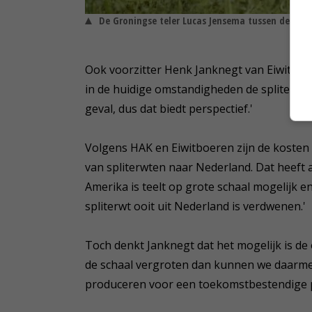
De Groningse teler Lucas Jensema tussen de spli
Ook voorzitter Henk Janknegt van Eiwitboer
in de huidige omstandigheden de spliterwt h
geval, dus dat biedt perspectief.'
Volgens HAK en Eiwitboeren zijn de kosten 
van spliterwten naar Nederland. Dat heeft a
Amerika is teelt op grote schaal mogelijk e
spliterwt ooit uit Nederland is verdwenen.'
Toch denkt Janknegt dat het mogelijk is de
de schaal vergroten dan kunnen we daarme
produceren voor een toekomstbestendige pr