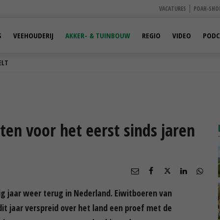
VACATURES
POAH-SHO
S
VEEHOUDERIJ
AKKER- & TUINBOUW
REGIO
VIDEO
PODC
ELT
ten voor het eerst sinds jaren
tig jaar weer terug in Nederland. Eiwitboeren van
t jaar verspreid over het land een proef met de