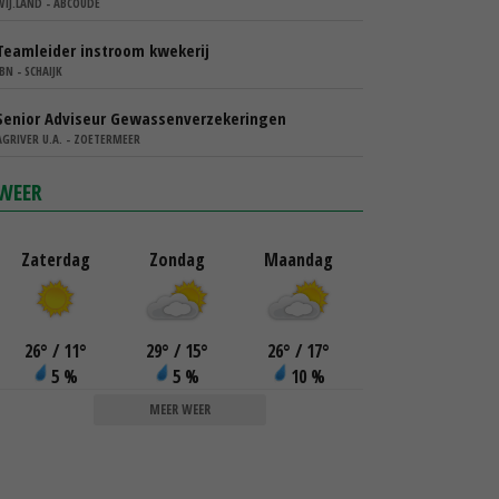
WIJ.LAND - ABCOUDE
Teamleider instroom kwekerij
IBN - SCHAIJK
Senior Adviseur Gewassenverzekeringen
AGRIVER U.A. - ZOETERMEER
WEER
Zaterdag
Zondag
Maandag
26
°
/ 11
°
29
°
/ 15
°
26
°
/ 17
°
5 %
5 %
10 %
MEER WEER