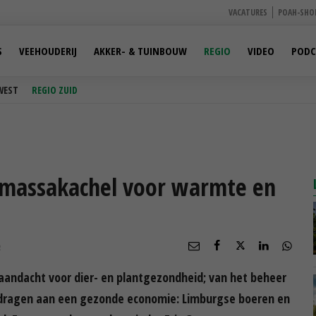
VACATURES
POAH-SHO
S
VEEHOUDERIJ
AKKER- & TUINBOUW
REGIO
VIDEO
PODC
WEST
REGIO ZUID
iomassakachel voor warmte en
R
aandacht voor dier- en plantgezondheid; van het beheer
ijdragen aan een gezonde economie: Limburgse boeren en