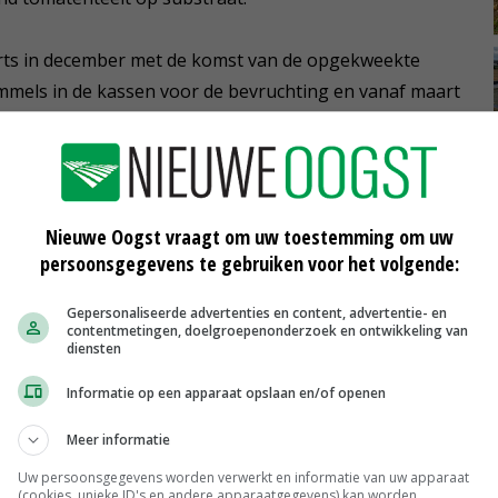
eurts in december met de komst van de opgekweekte
mmels in de kassen voor de bevruchting en vanaf maart
 segmenten van trostomaten – worden geoogst. In
lles grondig schoongemaakt.
Nieuwe Oogst vraagt om uw toestemming om uw
ezond te houden', vindt de glastuinder. 'Warmte en een
persoonsgegevens te gebruiken voor het volgende:
elangrijke rol om de schimmeldruk laag te houden.
 om vooral rupsen en witte vliegen te bestrijden.'
Gepersonaliseerde advertenties en content, advertentie- en
contentmetingen, doelgroepenonderzoek en ontwikkeling van
diensten
oneel heeft het vroeg opsporen van plagen en
Informatie op een apparaat opslaan en/of openen
al bestrijden en dat voorkomt veel problemen. We
strijdingsmiddelen, maar soms is het gewoon nodig.
Meer informatie
n beschikbaar blijven.'
Uw persoonsgegevens worden verwerkt en informatie van uw apparaat
(cookies, unieke ID's en andere apparaatgegevens) kan worden