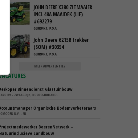
JOHN DEERE X380 ZITMAAIER
INCL 48A MAAIDEK (LIE)
#692279
GEBRUIKT, P.O.A.
John Deere 6215R trekker
(SOM) #30354
GEBRUIKT, P.O.A.
MEER ADVERTENTIES
VACATURES
Verkoper Binnendienst Glastuinbouw
KARO BV - ZWAAGDIJK, NOORD-HOLLAND,
Accountmanager Organische Bodemverbeteraars
COMGOED B.V. - NL
Projectmedewerker BoerenNetwerk –
Natuurinclusieve Landbouw