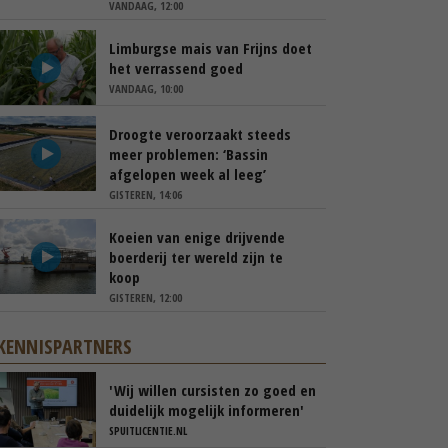
VANDAAG, 12:00
Limburgse mais van Frijns doet
het verrassend goed
VANDAAG, 10:00
Droogte veroorzaakt steeds
meer problemen: ‘Bassin
afgelopen week al leeg’
GISTEREN, 14:06
Koeien van enige drijvende
boerderij ter wereld zijn te
koop
GISTEREN, 12:00
KENNISPARTNERS
'Wij willen cursisten zo goed en
duidelijk mogelijk informeren'
SPUITLICENTIE.NL