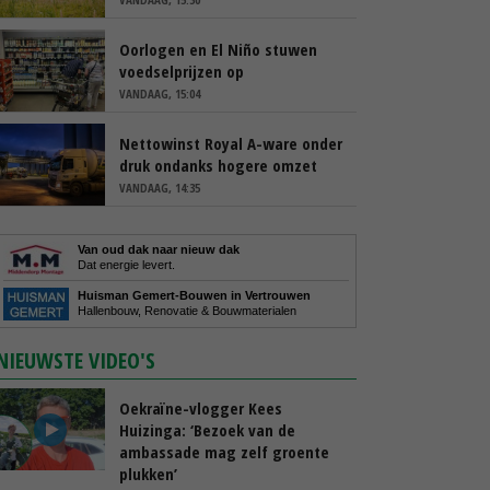
Oorlogen en El Niño stuwen
voedselprijzen op
VANDAAG, 15:04
Nettowinst Royal A-ware onder
druk ondanks hogere omzet
VANDAAG, 14:35
Van oud dak naar nieuw dak
Dat energie levert.
Huisman Gemert-Bouwen in Vertrouwen
Hallenbouw, Renovatie & Bouwmaterialen
NIEUWSTE VIDEO'S
Oekraïne-vlogger Kees
Huizinga: ‘Bezoek van de
ambassade mag zelf groente
plukken’