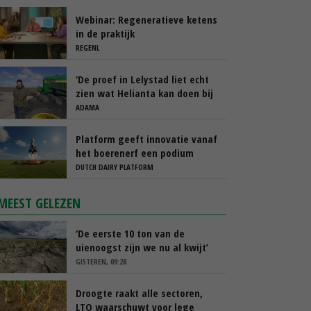
Webinar: Regeneratieve ketens
in de praktijk
REGENL
‘De proef in Lelystad liet echt
zien wat Helianta kan doen bij
phytophthora’
ADAMA
Platform geeft innovatie vanaf
het boerenerf een podium
DUTCH DAIRY PLATFORM
MEEST GELEZEN
‘De eerste 10 ton van de
uienoogst zijn we nu al kwijt’
GISTEREN, 09:28
Droogte raakt alle sectoren,
LTO waarschuwt voor lege