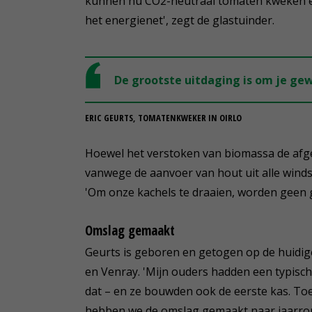
kunnen nu CO2-neutraal tomaten kweken e
het energienet', zegt de glastuinder.
De grootste uitdaging is om je g
ERIC GEURTS, TOMATENKWEKER IN OIRLO
Hoewel het verstoken van biomassa de afgelo
vanwege de aanvoer van hout uit alle windst
'Om onze kachels te draaien, worden geen
Omslag gemaakt
Geurts is geboren en getogen op de huidi
en Venray. 'Mijn ouders hadden een typisch
dat – en ze bouwden ook de eerste kas. Toen
hebben we de omslag gemaakt naar jaarron