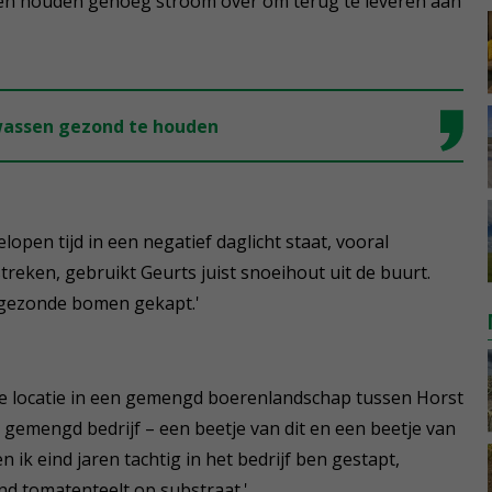
n houden genoeg stroom over om terug te leveren aan
ewassen gezond te houden
pen tijd in een negatief daglicht staat, vooral
reken, gebruikt Geurts juist snoeihout uit de buurt.
 gezonde bomen gekapt.'
ge locatie in een gemengd boerenlandschap tussen Horst
 gemengd bedrijf – een beetje van dit en een beetje van
 ik eind jaren tachtig in het bedrijf ben gestapt,
d tomatenteelt op substraat.'