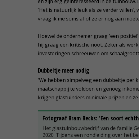
en zijn erg geïnteresseerd in de tuinbouw. 
'Het is natuurlijk leuk als ze verder willen'
vraag ik me soms af of ze er nog aan moeten
Hoewel de ondernemer graag 'een positief ver
hij graag een kritische noot. Zeker als we
investeringen schreeuwen om schaalgroott
Dubbeltje meer nodig
'We hebben simpelweg een dubbeltje per ki
maatschappij te voldoen en genoeg inkomen
krijgen glastuinders minimale prijzen en ze
Fotograaf Bram Becks: 'Een soort echth
Het glastuinbouwbedrijf van de familie G
2020. Tijdens een rondleiding over het bed