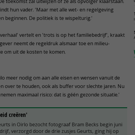
De toekomst zal uitwijzen of ze als opvolger klaarstaan.
, vindt hun vader. 'Maar met alle wet- en regelgeving
 beginnen. De politiek is te wispelturig.'
haal' vertelt en 'trots is op het familiebedrijf', kraakt
rkgever neemt de regeldruk alsmaar toe en milieu-
e om uit de kosten te komen.
lo meer nodig om aan alle eisen en wensen vanuit de
 over te houden, ook als buffer voor slechte jaren. Nu
 nemen maximaal risico: dat is géén gezonde situatie.'
eid creëren'
eurts in Oirlo bezocht fotograaf Bram Becks begin juni
rijf, verzorgd door de drie zusjes Geurts, ging hij op