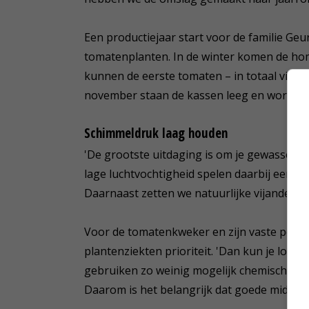
Een productiejaar start voor de familie G
tomatenplanten. In de winter komen de ho
kunnen de eerste tomaten – in totaal vijf
november staan de kassen leeg en wordt a
Schimmeldruk laag houden
'De grootste uitdaging is om je gewassen g
lage luchtvochtigheid spelen daarbij een b
Daarnaast zetten we natuurlijke vijanden in
Voor de tomatenkweker en zijn vaste pers
plantenziekten prioriteit. 'Dan kun je loka
gebruiken zo weinig mogelijk chemische be
Daarom is het belangrijk dat goede middele