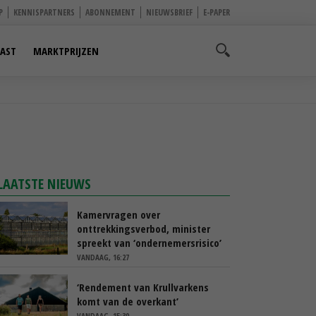
P
KENNISPARTNERS
ABONNEMENT
NIEUWSBRIEF
E-PAPER
AST
MARKTPRIJZEN
LAATSTE NIEUWS
Kamervragen over
onttrekkingsverbod, minister
spreekt van ‘ondernemersrisico’
VANDAAG, 16:27
‘Rendement van Krullvarkens
komt van de overkant’
VANDAAG, 15:30