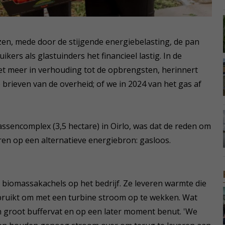
jzen, mede door de stijgende energiebelasting, de pan
kers als glastuinders het financieel lastig. In de
t meer in verhouding tot de opbrengsten, herinnert
we brieven van de overheid; of we in 2024 van het gas af
assencomplex (3,5 hectare) in Oirlo, was dat de reden om
ren op een alternatieve energiebron: gasloos.
e biomassakachels op het bedrijf. Ze leveren warmte die
ebruikt om met een turbine stroom op te wekken. Wat
n groot buffervat en op een later moment benut. 'We