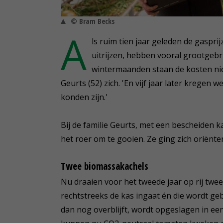
© Bram Becks
A
ls ruim tien jaar geleden de gaspri
uitrijzen, hebben vooral grootgebrui
wintermaanden staan de kosten nie
Geurts (52) zich. 'En vijf jaar later kregen 
konden zijn.'
Bij de familie Geurts, met een bescheiden k
het roer om te gooien. Ze ging zich oriënte
Twee biomassakachels
Nu draaien voor het tweede jaar op rij twe
rechtstreeks de kas ingaat én die wordt g
dan nog overblijft, wordt opgeslagen in ee