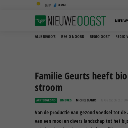
0 MM
20,8
NIEUW
ALLE REGIO'S
REGIO NOORD
REGIO OOST
REGIO 
Familie Geurts heeft b
stroom
ACHTERGROND
LIMBURG
MICHIEL ELANDS
12 AUG 2020 OM 06:31
UU
Van de productie van gezond voedsel tot de 
van een mooi en divers landschap tot het b