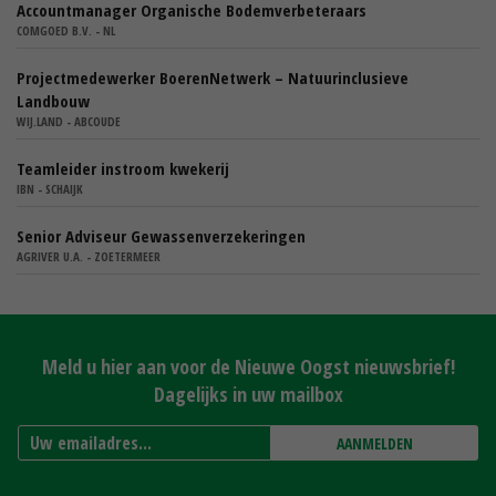
Accountmanager Organische Bodemverbeteraars
COMGOED B.V. - NL
Projectmedewerker BoerenNetwerk – Natuurinclusieve
Landbouw
WIJ.LAND - ABCOUDE
Teamleider instroom kwekerij
IBN - SCHAIJK
Senior Adviseur Gewassenverzekeringen
AGRIVER U.A. - ZOETERMEER
Meld u hier aan voor de Nieuwe Oogst nieuwsbrief!
Dagelijks in uw mailbox
AANMELDEN