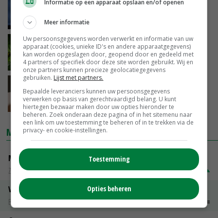
Flynth wil gepaste regeling bij
Informatie op een apparaat opslaan en/of openen
belastingschuld ondernemers
06-04-2020
Meer informatie
Uw persoonsgegevens worden verwerkt en informatie van uw
Betalingsuitstel op milieu- en
apparaat (cookies, unieke ID's en andere apparaatgegevens)
energieheffingen
kan worden opgeslagen door, geopend door en gedeeld met
4 partners of specifiek door deze site worden gebruikt. Wij en
03-04-2020
onze partners kunnen precieze geolocatiegegevens
gebruiken.
Lijst met partners.
Uitstel voor loonaangifte kleine
Bepaalde leveranciers kunnen uw persoonsgegevens
ondernemers
verwerken op basis van gerechtvaardigd belang. U kunt
03-02-2020
hiertegen bezwaar maken door uw opties hieronder te
beheren. Zoek onderaan deze pagina of in het sitemenu naar
een link om uw toestemming te beheren of in te trekken via de
MARKTPRIJZEN
privacy- en cookie-instellingen.
Magere melkpoeder
Toestemming
Zuivel NL
€ 269,00
€ 7,00
Opties beheren
Vleeskuikens 2001-2600 gr
Barneveld
€ 1,09
~
€ 1,11