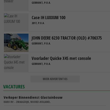
GEBRUIKT, P.O.A.
Case IH LUXXUM 100
2017, P.O.A.
JOHN DEERE 6230 TRACTOR (OLD) #706375
GEBRUIKT, P.O.A.
Voorlader Quicke X4S met console
GEBRUIKT, P.O.A.
MEER ADVERTENTIES
VACATURES
Verkoper Binnendienst Glastuinbouw
KARO BV - ZWAAGDIJK, NOORD-HOLLAND,