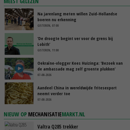
MEEST GELEZEN
Na jarenlang meten willen Zuid-Hollandse
boeren nu erkenning
GISTEREN, 07:00
‘De droogte begint ver voor de grens bij
Lobith’
GISTEREN, 11:00
Oekraïne-vlogger Kees Huizinga: ‘Bezoek van
de ambassade mag zelf groente plukken’
07-08-2026
Aandeel China in wereldwijde fritesexport
neemt verder toe
07-08-2026
NIEUW OP
MECHANISATIE
MARKT.NL
Valtra Q285 trekker