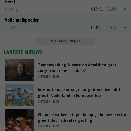
Gerst
Groningen
€ 197,00
€ 2,00
Volle melkpoeder
Zuivel NL
€ 345,00
€ 20,00
MEER MARKTPRIJZEN
LAATSTE NIEUWS
‘Samenwerking A-ware en Amalthea gaat
zorgen voor meer balans’
GISTEREN, 16:01
Internationale vraag naar geitenzuivel blijft
groot: Nederland in Europese top
GISTEREN, 15:33
Vlaamse varkensstapel krimpt, pluimveesector
groeit door schaalvergroting
GISTEREN, 15:20