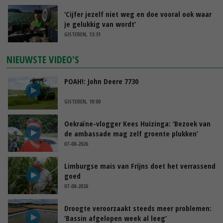
‘Cijfer jezelf niet weg en doe vooral ook waar
je gelukkig van wordt’
GISTEREN, 13:31
NIEUWSTE VIDEO'S
POAH!: John Deere 7730
GISTEREN, 10:00
Oekraïne-vlogger Kees Huizinga: ‘Bezoek van
de ambassade mag zelf groente plukken’
07-08-2026
Limburgse mais van Frijns doet het verrassend
goed
07-08-2026
Droogte veroorzaakt steeds meer problemen:
‘Bassin afgelopen week al leeg’