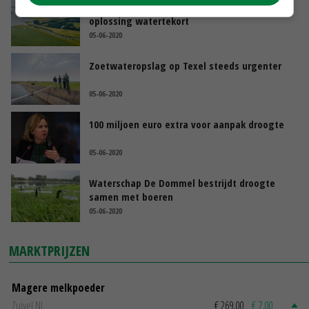
Zeeuwse boeren smeken om snelle
oplossing watertekort
05-06-2020
Zoetwateropslag op Texel steeds urgenter
05-06-2020
100 miljoen euro extra voor aanpak droogte
05-06-2020
Waterschap De Dommel bestrijdt droogte
samen met boeren
05-06-2020
MARKTPRIJZEN
Magere melkpoeder
Zuivel NL
€ 269,00
€ 7,00