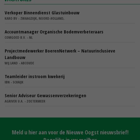
Verkoper Binnendienst Glastuinbouw
KARO BV - ZWAAGDIJK, NOORD-HOLLAND,
Accountmanager Organische Bodemverbeteraars
COMGOED B.V. - NL
Projectmedewerker BoerenNetwerk – Natuurinclusieve
Landbouw
WIJ.LAND - ABCOUDE
Teamleider instroom kwekerij
IBN - SCHAIJK
Senior Adviseur Gewassenverzekeringen
AGRIVER U.A. - ZOETERMEER
Meld u hier aan voor de Nieuwe Oogst nieuwsbrief!