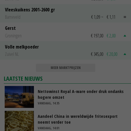
Vleeskuikens 2001-2600 gr
Barneveld
€ 1,09
~
€ 1,11
Gerst
Groningen
€ 197,00
€ 2,00
Volle melkpoeder
Zuivel NL
€ 345,00
€ 20,00
MEER MARKTPRIJZEN
LAATSTE NIEUWS
Nettowinst Royal A-ware onder druk ondanks
hogere omzet
VANDAAG, 14:35
Aandeel China in wereldwijde fritesexport
neemt verder toe
VANDAAG, 14:01