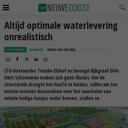
Altijd optimale waterlevering
onrealistisch
ACHTERGROND
ALGEMEEN
REMCO VAN DER MEIJ
08 JUN 2020 OM 18:04
UUR
LTO-bestuurder Trienke Elshof en beoogd dijkgraaf Dirk-
Siert Schoonman maken zich geen illusies. Om de
structurele droogte het hoofd te bieden, zullen we ten
minste moeten discussiëren over het neerhalen van
enkele heilige huisjes onder boeren, stellen ze.