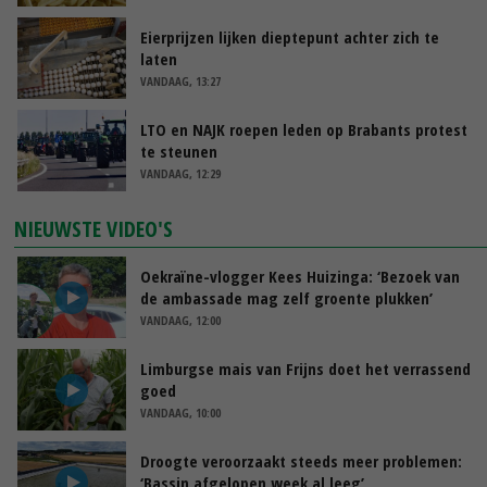
Eierprijzen lijken dieptepunt achter zich te
laten
VANDAAG, 13:27
LTO en NAJK roepen leden op Brabants protest
te steunen
VANDAAG, 12:29
NIEUWSTE VIDEO'S
Oekraïne-vlogger Kees Huizinga: ‘Bezoek van
de ambassade mag zelf groente plukken’
VANDAAG, 12:00
Limburgse mais van Frijns doet het verrassend
goed
VANDAAG, 10:00
Droogte veroorzaakt steeds meer problemen:
‘Bassin afgelopen week al leeg’