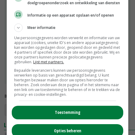
doelgroepenonderzoek en ontwikkeling van diensten
waterbeheerders en LTO aan robuuste
watersystemen in vrijwel alle provincies. In het
Informatie op een apparaat opslaan en/of openen
Deltaplan Agrarisch Waterbeheer zijn zo'n 15.000
agrariërs op hun land bezig met het beheer,
Meer informatie
vasthouden en bergen van water. LTO werkt ook
intensief samen met het Deltaplan Zoetwater. Zo
Uw persoonsgegevens worden verwerkt en informatie van uw
apparaat (cookies, unieke ID's en andere apparaatgegevens)
wordt de bodemstructuur verbeterd en gekozen
kan worden opgeslagen door, geopend door en gedeeld met
voor het ontwikkelen van droogtebestendige,
4 partners of specifiek door deze site worden gebruikt. Wij en
diepwortelende en zoutminnende gewassen.
onze partners kunnen precieze geolocatiegegevens
gebruiken.
Lijst met partners.
Nieuwe technieken houden water vast en een
waterbufferplan draagt bij aan bestendige
Bepaalde leveranciers kunnen uw persoonsgegevens
verwerken op basis van gerechtvaardigd belang. U kunt
klimaatoplossingen.
hiertegen bezwaar maken door uw opties hieronder te
beheren. Zoek onderaan deze pagina of in het sitemenu naar
een link om uw toestemming te beheren of in te trekken via de
privacy- en cookie-instellingen.
Bekijk meer over:
droogte
Toestemming
LEES OOK
Opties beheren