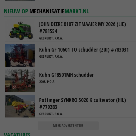
NIEUW OP
MECHANISATIE
MARKT.NL
JOHN DEERE X107 ZITMAAIER MY 2026 (LIE)
#781554
GEBRUIKT, P.O.A.
Kuhn GF 10601 TO schudder (ZUI) #783031
GEBRUIKT, P.O.A.
Kuhn GF8501MH schudder
2008, P.O.A.
Pöttinger SYNKRO 5020 K cultivator (HIL)
#779283
GEBRUIKT, P.O.A.
MEER ADVERTENTIES
VACATURES