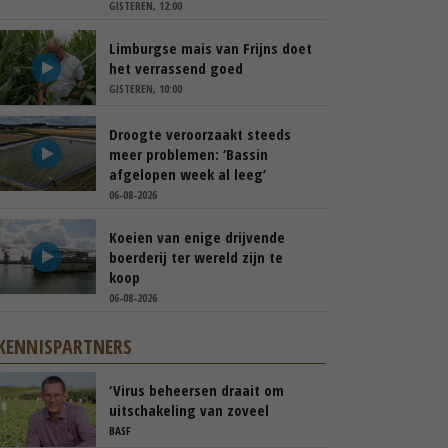
GISTEREN, 12:00
Limburgse mais van Frijns doet
het verrassend goed
GISTEREN, 10:00
Droogte veroorzaakt steeds
meer problemen: ‘Bassin
afgelopen week al leeg’
06-08-2026
Koeien van enige drijvende
boerderij ter wereld zijn te
koop
06-08-2026
KENNISPARTNERS
‘Virus beheersen draait om
uitschakeling van zoveel
mogelijk risico’s’
BASF