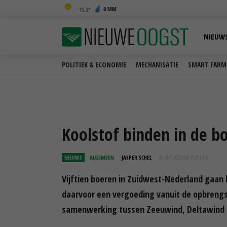
0 MM
15,2
NIEUW
POLITIEK & ECONOMIE
MECHANISATIE
SMART FARM
Koolstof binden in de
NIEUWS
ALGEMEEN
JASPER SCHEL
06 MEI 2020 OM 15:01
UUR
Vijftien boeren in Zuidwest-Nederland gaan 
daarvoor een vergoeding vanuit de opbreng
samenwerking tussen Zeeuwind, Deltawind 