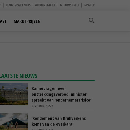
P
KENNISPARTNERS
ABONNEMENT
NIEUWSBRIEF
E-PAPER
AST
MARKTPRIJZEN
LAATSTE NIEUWS
Kamervragen over
onttrekkingsverbod, minister
spreekt van ‘ondernemersrisico’
GISTEREN, 16:27
‘Rendement van Krullvarkens
komt van de overkant’
GISTEREN, 15:30