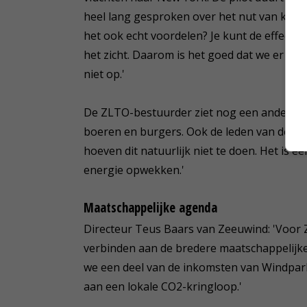
heel lang gesproken over het nut van kool
het ook echt voordelen? Je kunt de effecten
het zicht. Daarom is het goed dat we er vijf
niet op.'
De ZLTO-bestuurder ziet nog een ander vo
boeren en burgers. Ook de leden van de en
hoeven dit natuurlijk niet te doen. Het is e
energie opwekken.'
Maatschappelijke agenda
Directeur Teus Baars van Zeeuwind: 'Voor Z
verbinden aan de bredere maatschappelijke
we een deel van de inkomsten van Windpa
aan een lokale CO2-kringloop.'