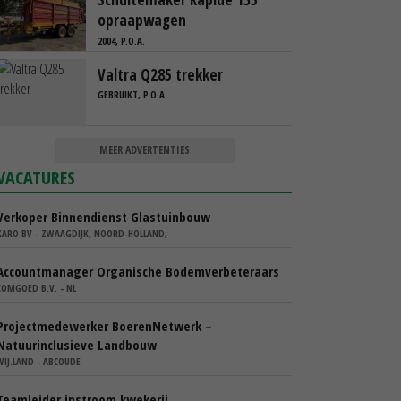
opraapwagen
2004, P.O.A.
Valtra Q285 trekker
GEBRUIKT, P.O.A.
MEER ADVERTENTIES
VACATURES
Verkoper Binnendienst Glastuinbouw
KARO BV - ZWAAGDIJK, NOORD-HOLLAND,
Accountmanager Organische Bodemverbeteraars
COMGOED B.V. - NL
Projectmedewerker BoerenNetwerk –
Natuurinclusieve Landbouw
WIJ.LAND - ABCOUDE
Teamleider instroom kwekerij