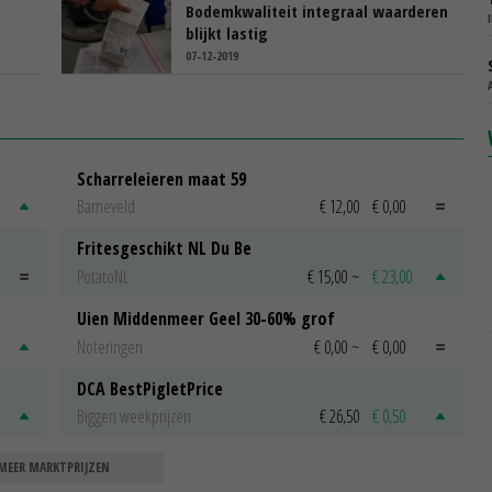
Bodemkwaliteit integraal waarderen
blijkt lastig
07-12-2019
Scharreleieren maat 59
Barneveld
€ 12,00
€ 0,00
Fritesgeschikt NL Du Be
PotatoNL
€ 15,00
~
€ 23,00
Uien Middenmeer Geel 30-60% grof
Noteringen
€ 0,00
~
€ 0,00
DCA BestPigletPrice
Biggen weekprijzen
€ 26,50
€ 0,50
MEER MARKTPRIJZEN