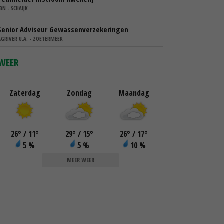
IBN - SCHAIJK
Senior Adviseur Gewassenverzekeringen
AGRIVER U.A. - ZOETERMEER
WEER
Zaterdag
Zondag
Maandag
26
°
/ 11
°
29
°
/ 15
°
26
°
/ 17
°
5 %
5 %
10 %
MEER WEER