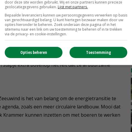
door deze site worden gebruikt. Wij en onze partners kunnen precieze
stofopslag en andere ecosysteemdiensten. Maar geeft
geolocatiegegevens gebruiken.
Lijst met partners.
 niet direct zien en veel gebeurt in de bodem en dus uit
Bepaalde leveranciers kunnen uw persoonsgegevens verwerken op basis
van gerechtvaardigd belang. U kunt hiertegen bezwaar maken door uw
 jaar voor uittrekken en wat mij betreft houdt het daarna
opties hieronder te beheren. Zoek onderaan deze pagina of in het
sitemenu naar een link om uw toestemming te beheren of in te trekken
via de privacy- en cookie-instellingen.
ordeel van de nieuwe samenwerking. 'Het verbindt
Opties beheren
Toestemming
ergiecoöperaties steken hiermee hun nek uit. Ze
en stapje extra bovenop het feit dat ze al duurzame
eeuwind is het van belang om de energietransitie te
 agenda, zoals een meer circulaire landbouw. Mooi dat
rk Krammer kunnen inzetten om met boeren te werken