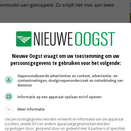
dienmodel aan gekoppeld. Zo snijdt het mes aan twee
er
Nieuwe Oogst vraagt om uw toestemming om uw
persoonsgegevens te gebruiken voor het volgende:
en is een set aan bovengrondse en ondergrondse
er CO2 uit de atmosfeer permanent vast in de bodem.
Gepersonaliseerde advertenties en content, advertentie- en
ding jaarlijks naar inspanning uitbetaald en 30 procent
contentmetingen, doelgroepenonderzoek en ontwikkeling van
diensten
ie daadwerkelijk is vastgelegd. Hiervoor vindt zowel
Informatie op een apparaat opslaan en/of openen
Meer informatie
Uw persoonsgegevens worden verwerkt en informatie van uw apparaat
open naar 2.750 ton. Dat staat gelijk aan tweeduizend
(cookies, unieke ID's en andere apparaatgegevens) kan worden
opgeslagen door, geopend door en gedeeld met 4 partners of specifiek
ens Hoeksema niet voor niets voor vijf jaar. 'Er wordt al