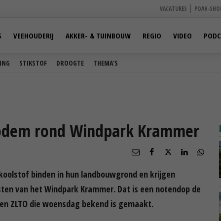
VACATURES
POAH-SHO
S
VEEHOUDERIJ
AKKER- & TUINBOUW
REGIO
VIDEO
PODC
ING
STIKSTOF
DROOGTE
THEMA'S
 bodem rond Windpark Krammer
koolstof binden in hun landbouwgrond en krijgen
sten van het Windpark Krammer. Dat is een notendop de
en ZLTO die woensdag bekend is gemaakt.