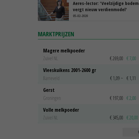
Aeres-lector: 'Veelzijdige bodem
vergt nieuw verdienmodel'
05-02-2020
MARKTPRIJZEN
Magere melkpoeder
Zuivel NL
€ 269,00
€ 7,00
Vleeskuikens 2001-2600 gr
Barneveld
€ 1,09
~
€ 1,11
Gerst
Groningen
€ 197,00
€ 2,00
Volle melkpoeder
Zuivel NL
€ 345,00
€ 20,00