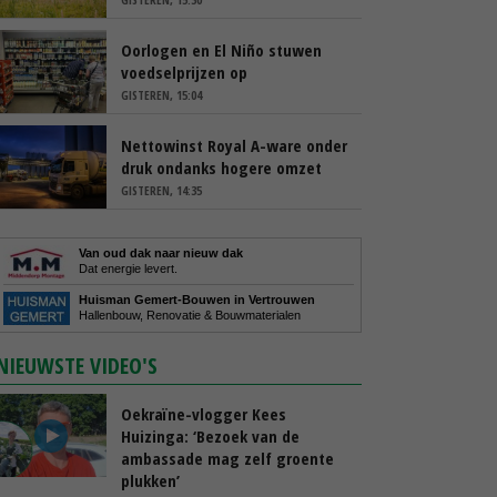
Oorlogen en El Niño stuwen
voedselprijzen op
GISTEREN, 15:04
Nettowinst Royal A-ware onder
druk ondanks hogere omzet
GISTEREN, 14:35
Van oud dak naar nieuw dak
Dat energie levert.
Huisman Gemert-Bouwen in Vertrouwen
Hallenbouw, Renovatie & Bouwmaterialen
NIEUWSTE VIDEO'S
Oekraïne-vlogger Kees
Huizinga: ‘Bezoek van de
ambassade mag zelf groente
plukken’