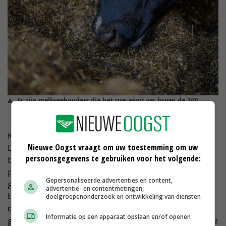
Er zijn melkveehouders die het ruw eiwit ver boven de 200
hebben. © niels de vries
Kornet Beton verkoopt relatief veel systemen in
Nieuwe Oogst vraagt om uw toestemming om uw
Denemarken. 'Daar is een lage kostprijs ontzettend
persoonsgegevens te gebruiken voor het volgende:
belangrijk geworden. Dan kun je het jezelf niet
permitteren als je veel ruwvoerverliezen hebt. Een
Gepersonaliseerde advertenties en content,
goede en stabiele kuil, zonder inkuilverliezen, is een
advertentie- en contentmetingen,
belangrijk middel om de kosten laag te houden. Het
doelgroepenonderzoek en ontwikkeling van diensten
draagt bovendien bij aan minder
Informatie op een apparaat opslaan en/of openen
gezondheidsproblemen bij het vee en de melkproductie