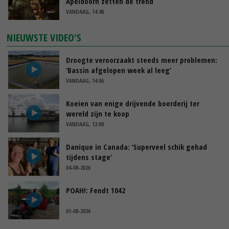
Apeldoorn zetten de trend
VANDAAG, 14:48
NIEUWSTE VIDEO'S
Droogte veroorzaakt steeds meer problemen:
‘Bassin afgelopen week al leeg’
VANDAAG, 14:06
Koeien van enige drijvende boerderij ter
wereld zijn te koop
VANDAAG, 12:00
Danique in Canada: ‘Superveel schik gehad
tijdens stage’
04-08-2026
POAH!: Fendt 1042
01-08-2026