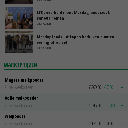
LTO: overheid moet Mesdag-onderzoek
serieus nemen
20-02-2020
Mesdagfonds: uitkopen bedrijven duur en
weinig effectvol
20-02-2020
MARKTPRIJZEN
Magere melkpoeder
Zuivel weekprijzen
€ 269,00
€ 7,00
Volle melkpoeder
Zuivel weekprijzen
€ 345,00
€ 20,00
Weipoeder
Zuivel weekprijzen
€ 134,00
€ 0,00