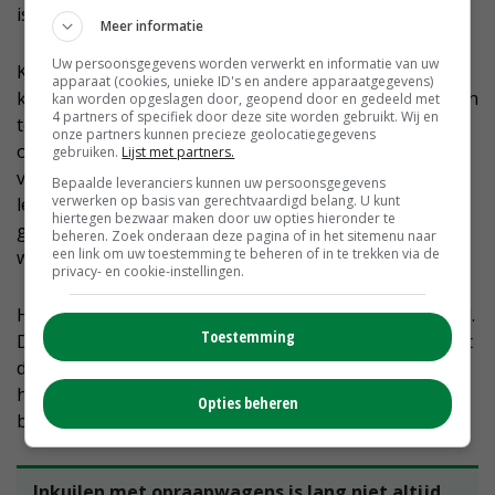
is zo een paar liter per koe hoger.'
Meer informatie
Uw persoonsgegevens worden verwerkt en informatie van uw
Kornet ziet een nieuwe trend. Meer melkveehouders
apparaat (cookies, unieke ID's en andere apparaatgegevens)
kiezen ervoor om een laag mais over de graskuil mee in
kan worden opgeslagen door, geopend door en gedeeld met
4 partners of specifiek door deze site worden gebruikt. Wij en
te kuilen. Dat vindt hij geen goed idee. 'De mais komt
onze partners kunnen precieze geolocatiegegevens
over een droge grassnede te liggen. Die is houterig en
gebruiken.
Lijst met partners.
veert daarom een beetje op. Als je daarover de mais
Bepaalde leveranciers kunnen uw persoonsgegevens
verwerken op basis van gerechtvaardigd belang. U kunt
legt, komt die er niet strak overheen te liggen. Het
hiertegen bezwaar maken door uw opties hieronder te
gevolg is dat er wind de kuil in wordt geblazen,
beheren. Zoek onderaan deze pagina of in het sitemenu naar
een link om uw toestemming te beheren of in te trekken via de
waardoor er te veel zuurstof bij komt.'
privacy- en cookie-instellingen.
Hierdoor krijg je volgens Kornet alsnog broei in de kuil.
Toestemming
Dan beschadigt ook de mais die erbovenop ligt en gaat
de ammoniakfractie snel omhoog. 'Het is dus beter om
het gras en de mais apart in te kuilen. Dat is ook
Opties beheren
belangrijk om het rantsoen goed te kunnen sturen.'
Inkuilen met opraapwagens is lang niet altijd