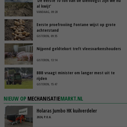
‘De eerste 10 ton van de uienoogst zijn we nu
al kwijt’
VANDAAG, 09:28
Eerste proefrooiing Fontane wijst op grote
achterstand
GISTEREN, 09:35
Nijpend geldtekort treft vleesvarkenshouders
GISTEREN, 13:14
BBB vraagt minister om langer mest uit te
rijden
GISTEREN, 15:47
NIEUW OP
MECHANISATIE
MARKT.NL
Holaras Jumbo HK kuilverdeler
2024, P.O.A.