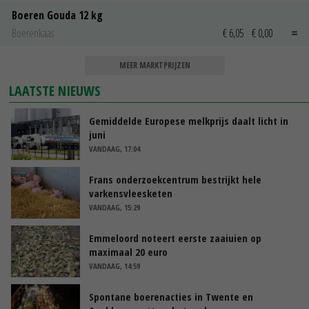
Boeren Gouda 12 kg
Boerenkaas
€ 6,05
€ 0,00
MEER MARKTPRIJZEN
LAATSTE NIEUWS
Gemiddelde Europese melkprijs daalt licht in
juni
VANDAAG, 17:04
Frans onderzoekcentrum bestrijkt hele
varkensvleesketen
VANDAAG, 15:29
Emmeloord noteert eerste zaaiuien op
maximaal 20 euro
VANDAAG, 14:59
Spontane boerenacties in Twente en