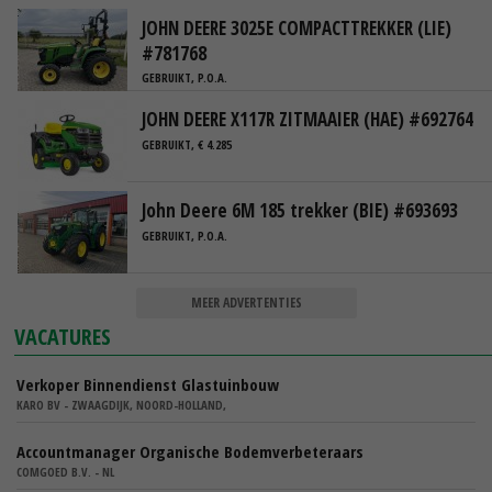
JOHN DEERE 3025E COMPACTTREKKER (LIE)
#781768
GEBRUIKT, P.O.A.
JOHN DEERE X117R ZITMAAIER (HAE) #692764
GEBRUIKT, € 4.285
John Deere 6M 185 trekker (BIE) #693693
GEBRUIKT, P.O.A.
MEER ADVERTENTIES
VACATURES
Verkoper Binnendienst Glastuinbouw
KARO BV - ZWAAGDIJK, NOORD-HOLLAND,
Accountmanager Organische Bodemverbeteraars
COMGOED B.V. - NL