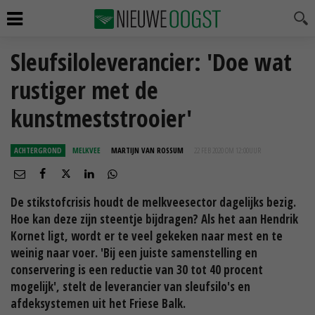
Sleufsiloleverancier: 'Doe wat
rustiger met de
kunstmeststrooier'
ACHTERGROND
MELKVEE
MARTIJN VAN ROSSUM
22 FEB 2020 OM 12:00
UUR
De stikstofcrisis houdt de melkveesector dagelijks bezig.
Hoe kan deze zijn steentje bijdragen? Als het aan Hendrik
Kornet ligt, wordt er te veel gekeken naar mest en te
weinig naar voer. 'Bij een juiste samenstelling en
conservering is een reductie van 30 tot 40 procent
mogelijk', stelt de leverancier van sleufsilo's en
afdeksystemen uit het Friese Balk.