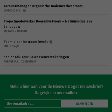
Accountmanager Organische Bodemverbeteraars
COMGOED B.V. - NL
Projectmedewerker BoerenNetwerk – Natuurinclusieve
Landbouw
WIJ.LAND - ABCOUDE
Teamleider instroom kwekerij
IBN - SCHAIJK
Senior Adviseur Gewassenverzekeringen
AGRIVER U.A. - ZOETERMEER
Meld u hier aan voor de Nieuwe Oogst nieuwsbrief!
Dagelijks in uw mailbox
AANMELDEN