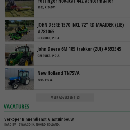
Pottinger Novacat 442 achtermaaier
2025, € 24.941
JOHN DEERE 1570 INCL 72" RD MAAIDEK (LIE)
#781065
GEBRUIKT, P.O.A.
John Deere 6M 185 trekker (ZUI) #693545
GEBRUIKT, P.O.A.
New Holland TN75VA
2005, P.O.A.
MEER ADVERTENTIES
VACATURES
Verkoper Binnendienst Glastuinbouw
KARO BV - ZWAAGDIJK, NOORD-HOLLAND,