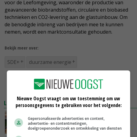
voor de Leefomgeving, waaronder de productie van
geavanceerde biobrandstoffen, circulaire en biobased
technieken en CO2-levering aan de glastuinbouw. Om
de benodigde inbreng van bedrijven mee te kunnen
nemen, wordt een marktconsultatie gehouden.
Bekijk meer over:
SDE+
duurzame energie
Nieuwe Oogst vraagt om uw toestemming om uw
LEES OOK
persoonsgegevens te gebruiken voor het volgende:
Ruim 7500 subsidieaanvragen voor SDE+
Gepersonaliseerde advertenties en content,
advertentie- en contentmetingen,
doelgroepenonderzoek en ontwikkeling van diensten
09-12-2019