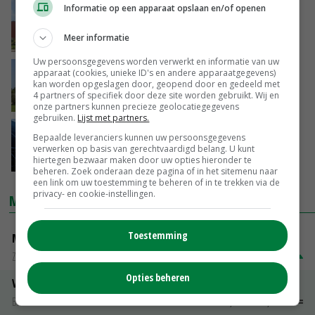
Informatie op een apparaat opslaan en/of openen
Subsidie op pelletkachel en biomassaketel
verdwijnt
Meer informatie
13-11-2019
Uw persoonsgegevens worden verwerkt en informatie van uw
Oproep uit Kamer voor steun aan kleine
apparaat (cookies, unieke ID's en andere apparaatgegevens)
kan worden opgeslagen door, geopend door en gedeeld met
windmolens
4 partners of specifiek door deze site worden gebruikt. Wij en
06-03-2019
onze partners kunnen precieze geolocatiegegevens
gebruiken.
Lijst met partners.
Drenthe vraagt Wiebes om regie op
Bepaalde leveranciers kunnen uw persoonsgegevens
zonnestroom
verwerken op basis van gerechtvaardigd belang. U kunt
hiertegen bezwaar maken door uw opties hieronder te
01-02-2019
beheren. Zoek onderaan deze pagina of in het sitemenu naar
een link om uw toestemming te beheren of in te trekken via de
privacy- en cookie-instellingen.
MARKTPRIJZEN
Toestemming
Magere melkpoeder
Zuivel NL
€ 269,00
€ 7,00
Opties beheren
Vleeskuikens 2001-2600 gr
Barneveld
€ 1,09
~
€ 1,11