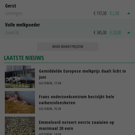
Gerst
Groningen
€ 197,00
€ 2,00
Volle melkpoeder
Zuivel NL
€ 345,00
€ 20,00
MEER MARKTPRIJZEN
LAATSTE NIEUWS
Gemiddelde Europese melkprijs daalt licht in
juni
GISTEREN, 17:04
Frans onderzoekcentrum bestrijkt hele
varkensvleesketen
GISTEREN, 15:29
Emmeloord noteert eerste zaaiuien op
maximaal 20 euro
GISTEREN, 14:59