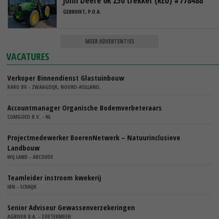
John Deere 6R 250 trekker (REU) #778488
GEBRUIKT, P.O.A.
MEER ADVERTENTIES
VACATURES
Verkoper Binnendienst Glastuinbouw
KARO BV - ZWAAGDIJK, NOORD-HOLLAND,
Accountmanager Organische Bodemverbeteraars
COMGOED B.V. - NL
Projectmedewerker BoerenNetwerk – Natuurinclusieve
Landbouw
WIJ.LAND - ABCOUDE
Teamleider instroom kwekerij
IBN - SCHAIJK
Senior Adviseur Gewassenverzekeringen
AGRIVER U.A. - ZOETERMEER