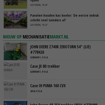
GISTEREN, 15:47
Panelen houden kas koeler: ‘De eerste indruk
schrikt veel tuinders af’
GISTEREN, 15:27
NIEUW OP
MECHANISATIE
MARKT.NL
JOHN DEERE Z740R ZEROTURN 54" (LIE)
#778426
GEBRUIKT, P.O.A.
Case JX 80 trekker
GEBRUIKT, P.O.A.
Case IH PUMA 160 CVX
2014, P.O.A.