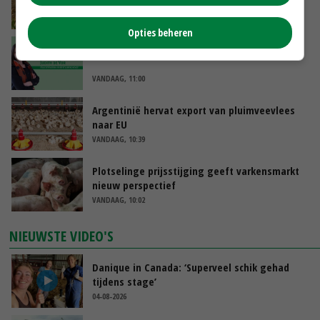
voor lege schappen
VANDAAG, 11:05
Opties beheren
‘Het is letterlijk en figuurlijk een hete zomer’
VANDAAG, 11:00
Argentinië hervat export van pluimveevlees
naar EU
VANDAAG, 10:39
Plotselinge prijsstijging geeft varkensmarkt
nieuw perspectief
VANDAAG, 10:02
NIEUWSTE VIDEO'S
Danique in Canada: ‘Superveel schik gehad
tijdens stage’
04-08-2026