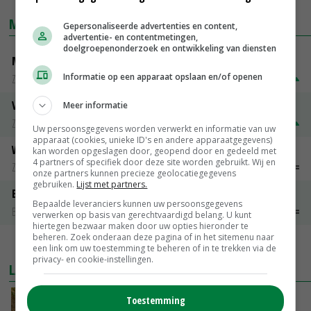
MARKTPRIJZEN
Gepersonaliseerde advertenties en content,
advertentie- en contentmetingen,
doelgroepenonderzoek en ontwikkeling van diensten
Magere melkpoeder
Informatie op een apparaat opslaan en/of openen
Zuivel weekprijzen
€ 269,00
€ 7,00
Volle melkpoeder
Meer informatie
Zuivel weekprijzen
€ 345,00
€ 20,00
Uw persoonsgegevens worden verwerkt en informatie van uw
apparaat (cookies, unieke ID's en andere apparaatgegevens)
Weipoeder
kan worden opgeslagen door, geopend door en gedeeld met
4 partners of specifiek door deze site worden gebruikt. Wij en
Zuivel weekprijzen
€ 134,00
€ 0,00
onze partners kunnen precieze geolocatiegegevens
gebruiken.
Lijst met partners.
Boeren Gouda 12 kg
Bepaalde leveranciers kunnen uw persoonsgegevens
Boerenkaas
€ 6,05
€ 0,00
verwerken op basis van gerechtvaardigd belang. U kunt
hiertegen bezwaar maken door uw opties hieronder te
beheren. Zoek onderaan deze pagina of in het sitemenu naar
MEER MARKTPRIJZEN
een link om uw toestemming te beheren of in te trekken via de
privacy- en cookie-instellingen.
LAATSTE NIEUWS
Droogte raakt alle sectoren, LTO waarschuwt
Toestemming