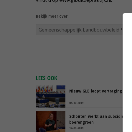
Bekijk meer over:
Gemeenschappelijk Landbouwbeleid
v
LEES OOK
Nieuw GLB loopt vertraging op
04-10-2019
Schouten werkt aan subsidie voo
boerengroen
14-09-2019