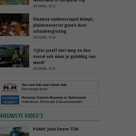
GISTEREN, 15:33
Vlaamse varkensstapel krimpt,
pluimveesector groeit door
schaalvergroting
GISTEREN, 15:20
‘Cijfer jezelf niet weg en doe
vooral ook waar je gelukkig van
wordt’
GISTEREN, 13:31
Van oud dak naar nieuw dak
Dat energie levert.
Huisman Gemert-Bouwen in Vertrouwen
Hallenbouw, Renovatie & Bouwmaterialen
NIEUWSTE VIDEO'S
POAH!: John Deere 7730