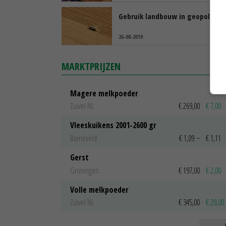
Gebruik landbouw in geopolitiek
26-08-2019
MARKTPRIJZEN
Magere melkpoeder
Zuivel NL
€ 269,00
€ 7,00
Vleeskuikens 2001-2600 gr
Barneveld
€ 1,09
~
€ 1,11
Gerst
Groningen
€ 197,00
€ 2,00
Volle melkpoeder
Zuivel NL
€ 345,00
€ 20,00