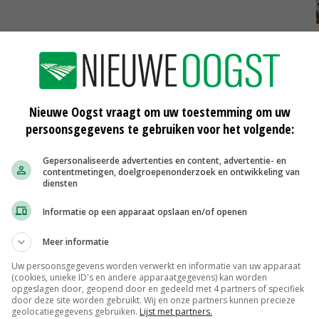
ergroening
Nieuwe Oogst vraagt om uw toestemming om uw
persoonsgegevens te gebruiken voor het volgende:
Gepersonaliseerde advertenties en content, advertentie- en
contentmetingen, doelgroepenonderzoek en ontwikkeling van
diensten
Informatie op een apparaat opslaan en/of openen
EU: boer spil bij borgen koolstof
Meer informatie
28-09-2019
Uw persoonsgegevens worden verwerkt en informatie van uw apparaat
(cookies, unieke ID's en andere apparaatgegevens) kan worden
r
EU-Rekenkamer onderzoekt inzet
opgeslagen door, geopend door en gedeeld met 4 partners of specifiek
satellietfoto's voor GLB-controle
door deze site worden gebruikt. Wij en onze partners kunnen precieze
28-08-2019
geolocatiegegevens gebruiken.
Lijst met partners.