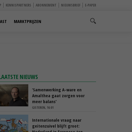
P
KENNISPARTNERS
ABONNEMENT
NIEUWSBRIEF
E-PAPER
AST
MARKTPRIJZEN
LAATSTE NIEUWS
‘Samenwerking A-ware en
Amalthea gaat zorgen voor
meer balans’
GISTEREN, 16:01
Internationale vraag naar
geitenzuivel blijft groot:
Nederland in Europese top