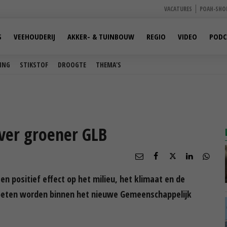
VACATURES
POAH-SHO
S
VEEHOUDERIJ
AKKER- & TUINBOUW
REGIO
VIDEO
PODC
ING
STIKSTOF
DROOGTE
THEMA'S
ver groener GLB
positief effect op het milieu, het klimaat en de
oeten worden binnen het nieuwe Gemeenschappelijk