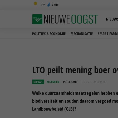
0 MM
27
NIEUW
POLITIEK & ECONOMIE
MECHANISATIE
SMART FARM
LTO peilt mening boer o
NIEUWS
ALGEMEEN
PETER SMIT
11 OKT 2019 OM 13:42
UUR
Welke duurzaamheidsmaatregelen hebben een 
biodiversiteit en zouden daarom vergoed m
Landbouwbeleid (GLB)?