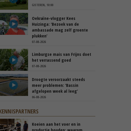
GISTEREN, 10:00
Oekraïne-vlogger Kees
Huizinga: ‘Bezoek van de
ambassade mag zelf groente
plukken’
07-08-2026
Limburgse mais van Frijns doet
het verrassend goed
07-08-2026
Droogte veroorzaakt steeds
meer problemen: ‘Bassin
afgelopen week al leeg’
06-08-2026
KENNISPARTNERS
Koeien aan het voer en in
productie houden: waarom