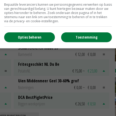
Bepaalde leveranciers kunnen uw persoonsgegevens verwerken op basis
Flevolands collectief zoekt telers
van gerechtvaardigd belang. U kunt hiertegen bezwaar maken door uw
opties hieronder te beheren. Zoek onderaan deze pagina of in het
voor pilot vergroening
sitemenu naar een link om uw toestemming te beheren of in te trekken
14-08-2019
via de privacy- en cookie-instellingen.
Opties beheren
Toestemming
Scharreleieren maat 59
Barneveld
€ 12,00
€ 0,00
Fritesgeschikt NL Du Be
PotatoNL
€ 15,00
~
€ 23,00
Uien Middenmeer Geel 30-60% grof
Noteringen
€ 0,00
~
€ 0,00
DCA BestPigletPrice
Biggen weekprijzen
€ 26,50
€ 0,50
MEER MARKTPRIJZEN