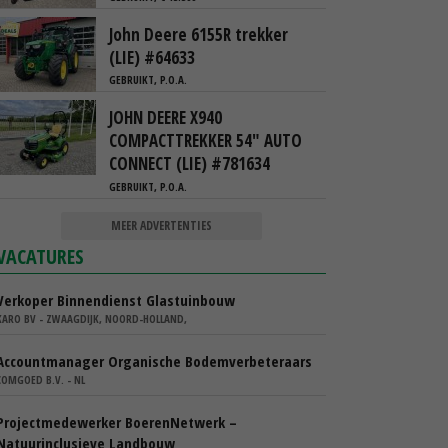
John Deere 6155R trekker
(LIE) #64633
GEBRUIKT, P.O.A.
JOHN DEERE X940
COMPACTTREKKER 54" AUTO
CONNECT (LIE) #781634
GEBRUIKT, P.O.A.
MEER ADVERTENTIES
VACATURES
Verkoper Binnendienst Glastuinbouw
KARO BV - ZWAAGDIJK, NOORD-HOLLAND,
Accountmanager Organische Bodemverbeteraars
COMGOED B.V. - NL
Projectmedewerker BoerenNetwerk –
Natuurinclusieve Landbouw