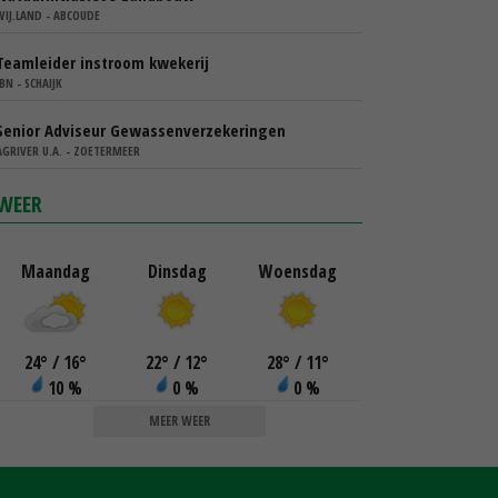
WIJ.LAND - ABCOUDE
Teamleider instroom kwekerij
IBN - SCHAIJK
Senior Adviseur Gewassenverzekeringen
AGRIVER U.A. - ZOETERMEER
WEER
Maandag
Dinsdag
Woensdag
24
°
/ 16
°
22
°
/ 12
°
28
°
/ 11
°
10 %
0 %
0 %
MEER WEER