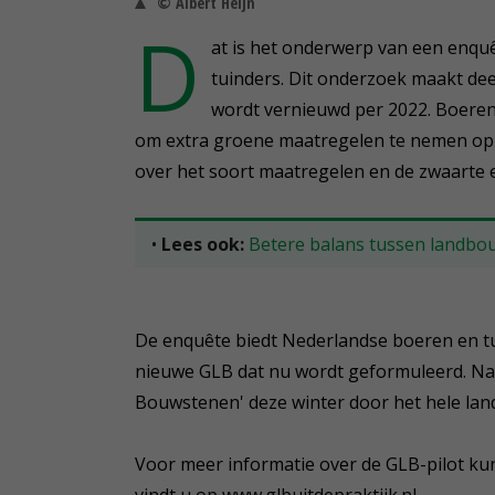
© Albert Heijn
D
at is het onderwerp van een enqu
tuinders. Dit onderzoek maakt dee
wordt vernieuwd per 2022. Boeren
om extra groene maatregelen te nemen op 
over het soort maatregelen en de zwaarte 
•
Lees ook:
Betere balans tussen landbo
De enquête biedt Nederlandse boeren en tu
nieuwe GLB dat nu wordt geformuleerd. Naa
Bouwstenen' deze winter door het hele lan
Voor meer informatie over de GLB-pilot ku
vindt u op www.glbuitdepraktijk.nl.