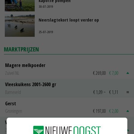
kapotte pompen
30-07-2019
Neerslagtekort loopt verder op
25-07-2019
MARKTPRIJZEN
Magere melkpoeder
Zuivel NL
€ 269,00
€ 7,00
Vleeskuikens 2001-2600 gr
Barneveld
€ 1,09
~
€ 1,11
Gerst
Groningen
€ 197,00
€ 2,00
Volle melkpoeder
Zuivel NL
€ 345,00
€ 20,00