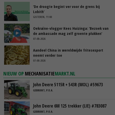
‘De droogte begint ver voor de grens bij
Lobith’
GISTEREN, 11:00
Oekraïne-vlogger Kees Huizinga: ‘Bezoek van
de ambassade mag zelf groente plukken’
07-08-2026
Aandeel China in wereldwijde fritesexport
neemt verder toe
07-08-2026
NIEUW OP
MECHANISATIE
MARKT.NL
John Deere 5115R + 543R (MOL) #59673
GEBRUIKT, P.O.A.
John Deere 6M 125 trekker (LIE) #783087
GEBRUIKT, P.O.A.