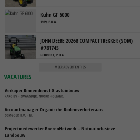
Kuhn GF 6000
1989, P.O.A.
JOHN DEERE 2026R COMPACTTREKKER (SOM)
#781745
GEBRUIKT, P.O.A.
MEER ADVERTENTIES
VACATURES
Verkoper Binnendienst Glastuinbouw
KARO BV - ZWAAGDIJK, NOORD-HOLLAND,
Accountmanager Organische Bodemverbeteraars
COMGOED B.V. - NL
Projectmedewerker BoerenNetwerk – Natuurinclusieve
Landbouw