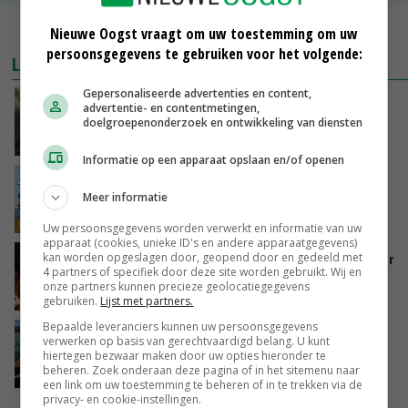
MEER MARKTPRIJZEN
Nieuwe Oogst vraagt om uw toestemming om uw
persoonsgegevens te gebruiken voor het volgende:
LAATSTE NIEUWS
Gepersonaliseerde advertenties en content,
‘Samenwerking A-ware en Amalthea gaat
advertentie- en contentmetingen,
zorgen voor meer balans’
doelgroepenonderzoek en ontwikkeling van diensten
GISTEREN, 16:01
Informatie op een apparaat opslaan en/of openen
Internationale vraag naar geitenzuivel blijft
Meer informatie
groot: Nederland in Europese top
GISTEREN, 15:33
Uw persoonsgegevens worden verwerkt en informatie van uw
apparaat (cookies, unieke ID's en andere apparaatgegevens)
Vlaamse varkensstapel krimpt, pluimveesector
kan worden opgeslagen door, geopend door en gedeeld met
4 partners of specifiek door deze site worden gebruikt. Wij en
groeit door schaalvergroting
onze partners kunnen precieze geolocatiegegevens
GISTEREN, 15:20
gebruiken.
Lijst met partners.
Bepaalde leveranciers kunnen uw persoonsgegevens
‘Cijfer jezelf niet weg en doe vooral ook waar
verwerken op basis van gerechtvaardigd belang. U kunt
je gelukkig van wordt’
hiertegen bezwaar maken door uw opties hieronder te
beheren. Zoek onderaan deze pagina of in het sitemenu naar
GISTEREN, 13:31
een link om uw toestemming te beheren of in te trekken via de
privacy- en cookie-instellingen.