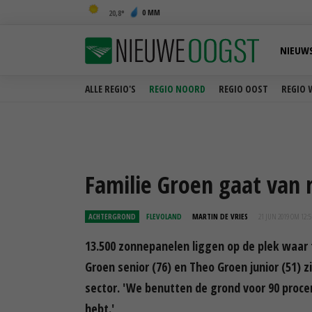
0 MM
20,8
NIEUW
ALLE REGIO'S
REGIO NOORD
REGIO OOST
REGIO 
Familie Groen gaat van
ACHTERGROND
FLEVOLAND
MARTIN DE VRIES
21 JUN 2019 OM 12:5
13.500 zonnepanelen liggen op de plek waar 
Groen senior (76) en Theo Groen junior (51) 
sector. 'We benutten de grond voor 90 proc
hebt.'