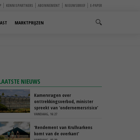
P
KENNISPARTNERS
ABONNEMENT
NIEUWSBRIEF
E-PAPER
AST
MARKTPRIJZEN
LAATSTE NIEUWS
Kamervragen over
onttrekkingsverbod, minister
spreekt van ‘ondernemersrisico’
VANDAAG, 16:27
‘Rendement van Krullvarkens
komt van de overkant’
VANDAAG, 15:30