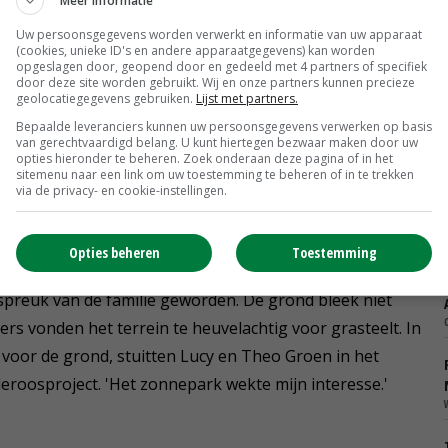
Meer informatie
Uw persoonsgegevens worden verwerkt en informatie van uw apparaat
aar geïmporteerd, dus schakelden we over op
(cookies, unieke ID's en andere apparaatgegevens) kan worden
opgeslagen door, geopend door en gedeeld met 4 partners of specifiek
s een groeimarkt. Daar werden hoge prijzen voor
door deze site worden gebruikt. Wij en onze partners kunnen precieze
geolocatiegegevens gebruiken.
Lijst met partners.
Bepaalde leveranciers kunnen uw persoonsgegevens verwerken op basis
van gerechtvaardigd belang. U kunt hiertegen bezwaar maken door uw
opties hieronder te beheren. Zoek onderaan deze pagina of in het
sitemenu naar een link om uw toestemming te beheren of in te trekken
t in 2005 de grens dichtgooiden voor sierteelt, was het
via de privacy- en cookie-instellingen.
t deed pijn, omdat onze zoon net drie jaar daarvoor het
bank ons geen doorstart.'
Opties beheren
Toestemming
jfspreuk van de familie geworden. De grond bleek niet
s vonden het terrein te heuvelachtig voor grasteelt. In
oor de grond, stuitten Lucy en Theo Groen in het
roosproject. 'Het zonnepark wekte mijn interesse.'