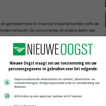
id en gemoderniseerd. In eerste instantie konden zelfs de
orden verkocht. De concurrentie uit andere delen van
ns handhaven, al was het hard werken.'
aar later bleek met aaltjes besmet plantmateriaal.
overgestapt. Ook dit was pionieren. We hoorden bij de
Nieuwe Oogst vraagt om uw toestemming om uw
imenteerden.'
persoonsgegevens te gebruiken voor het volgende:
Gepersonaliseerde advertenties en content, advertentie- en
contentmetingen, doelgroepenonderzoek en ontwikkeling van
 kas waardoor de omvang op ruim 18.000 vierkante
diensten
ussen in de vof gekomen. Er is flink geïnvesteerd in het
Informatie op een apparaat opslaan en/of openen
en er kwam assimilatiebelichting om de groei van de