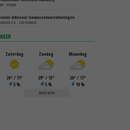
IBN - SCHAIJK
Senior Adviseur Gewassenverzekeringen
AGRIVER U.A. - ZOETERMEER
WEER
Zaterdag
Zondag
Maandag
26
°
/ 11
°
29
°
/ 15
°
26
°
/ 17
°
5 %
5 %
10 %
MEER WEER