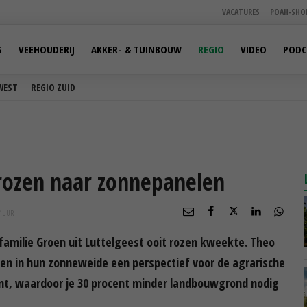
VACATURES
POAH-SHO
S
VEEHOUDERIJ
AKKER- & TUINBOUW
REGIO
VIDEO
PODC
WEST
REGIO ZUID
 rozen naar zonnepanelen
1
UUR
familie Groen uit Luttelgeest ooit rozen kweekte. Theo
zien in hun zonneweide een perspectief voor de agrarische
ent, waardoor je 30 procent minder landbouwgrond nodig