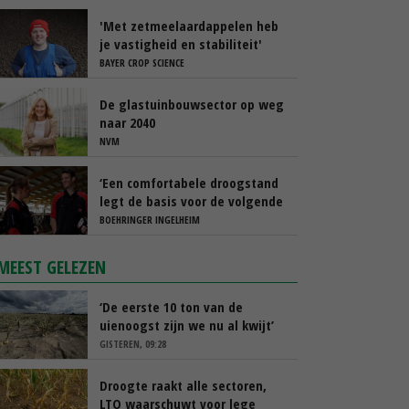
'Met zetmeelaardappelen heb
je vastigheid en stabiliteit'
BAYER CROP SCIENCE
De glastuinbouwsector op weg
naar 2040
NVM
‘Een comfortabele droogstand
legt de basis voor de volgende
lactatie’
BOEHRINGER INGELHEIM
MEEST GELEZEN
‘De eerste 10 ton van de
uienoogst zijn we nu al kwijt’
GISTEREN, 09:28
Droogte raakt alle sectoren,
LTO waarschuwt voor lege