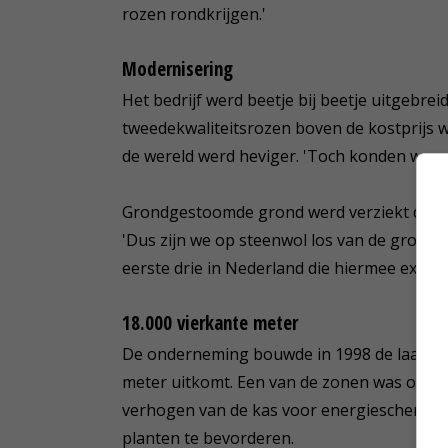
rozen rondkrijgen.'
Modernisering
Het bedrijf werd beetje bij beetje uitgebre
tweedekwaliteitsrozen boven de kostprijs w
de wereld werd heviger. 'Toch konden we o
Grondgestoomde grond werd verziekt door n
'Dus zijn we op steenwol los van de grond 
eerste drie in Nederland die hiermee exper
18.000 vierkante meter
De onderneming bouwde in 1998 de laatste
meter uitkomt. Een van de zonen was ondert
verhogen van de kas voor energieschermen 
planten te bevorderen.