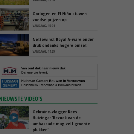
Oorlogen en El Niño stuwen
voedselprijzen op
VANDAAG, 15:04
Nettowinst Royal A-ware onder
druk ondanks hogere omzet
VANDAAG, 14:35
Van oud dak naar nieuw dak
Dat energie levert.
Huisman Gemert-Bouwen in Vertrouwen
Hallenbouw, Renovatie & Bouwmaterialen
NIEUWSTE VIDEO'S
Oekraïne-vlogger Kees
Huizinga: ‘Bezoek van de
ambassade mag zelf groente
plukken’