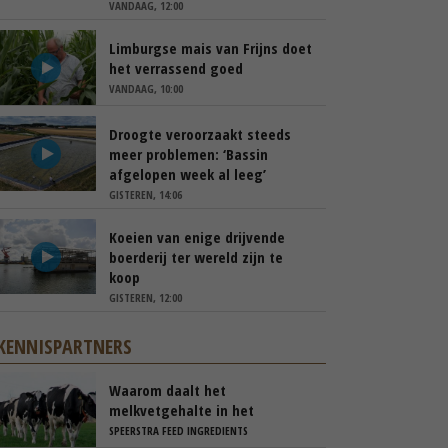
VANDAAG, 12:00
Limburgse mais van Frijns doet
het verrassend goed
VANDAAG, 10:00
Droogte veroorzaakt steeds
meer problemen: ‘Bassin
afgelopen week al leeg’
GISTEREN, 14:06
Koeien van enige drijvende
boerderij ter wereld zijn te
koop
GISTEREN, 12:00
KENNISPARTNERS
Waarom daalt het
melkvetgehalte in het
voorjaar?
SPEERSTRA FEED INGREDIENTS