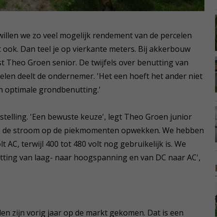
illen we zo veel mogelijk rendement van de percelen
t ook. Dan teel je op vierkante meters. Bij akkerbouw
tst Theo Groen senior. De twijfels over benutting van
en deelt de ondernemer. 'Het een hoeft het ander niet
een optimale grondbenutting.'
lling. 'Een bewuste keuze', legt Theo Groen junior
wil je de stroom op de piekmomenten opwekken. We hebben
AC, terwijl 400 tot 480 volt nog gebruikelijk is. We
ting van laag- naar hoogspanning en van DC naar AC',
 zijn vorig jaar op de markt gekomen. Dat is een