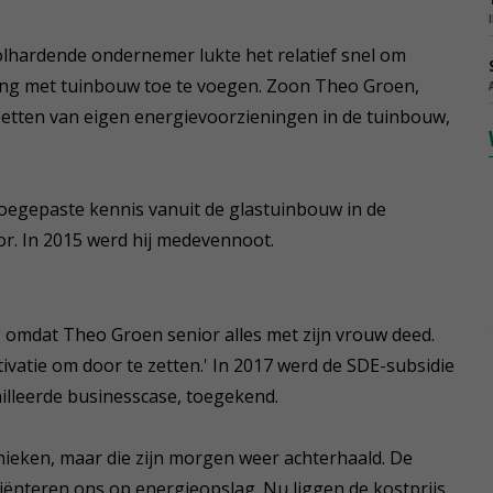
hardende ondernemer lukte het relatief snel om
ng met tuinbouw toe te voegen. Zoon Theo Groen,
zetten van eigen energievoorzieningen in de tuinbouw,
toegepaste kennis vanuit de glastuinbouw in de
ior. In 2015 werd hij medevennoot.
 omdat Theo Groen senior alles met zijn vrouw deed.
ivatie om door te zetten.' In 2017 werd de SDE-subsidie
lleerde businesscase, toegekend.
ieken, maar die zijn morgen weer achterhaald. De
riënteren ons op energieopslag. Nu liggen de kostprijs