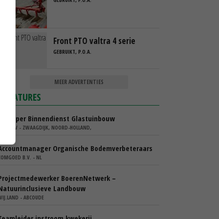
Front PTO valtra 4 serie
GEBRUIKT, P.O.A.
MEER ADVERTENTIES
VACATURES
Verkoper Binnendienst Glastuinbouw
KARO BV - ZWAAGDIJK, NOORD-HOLLAND,
Accountmanager Organische Bodemverbeteraars
COMGOED B.V. - NL
Projectmedewerker BoerenNetwerk –
Natuurinclusieve Landbouw
WIJ.LAND - ABCOUDE
Teamleider instroom kwekerij