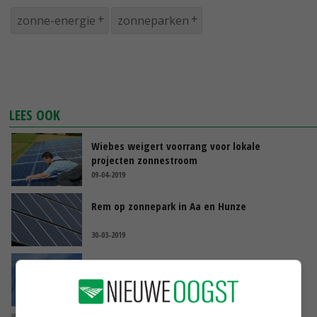
zonne-energie
zonneparken
LEES OOK
Wiebes weigert voorrang voor lokale
projecten zonnestroom
09-04-2019
Rem op zonnepark in Aa en Hunze
30-03-2019
Snel aan de slag voor meer capaciteit
stroomnet
06-03-2019