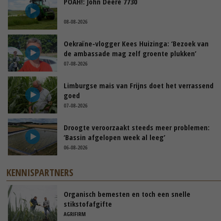
POAH!: John Deere 7730
08-08-2026
Oekraïne-vlogger Kees Huizinga: ‘Bezoek van
de ambassade mag zelf groente plukken’
07-08-2026
Limburgse mais van Frijns doet het verrassend
goed
07-08-2026
Droogte veroorzaakt steeds meer problemen:
‘Bassin afgelopen week al leeg’
06-08-2026
KENNISPARTNERS
Organisch bemesten en toch een snelle
stikstofafgifte
AGRIFIRM