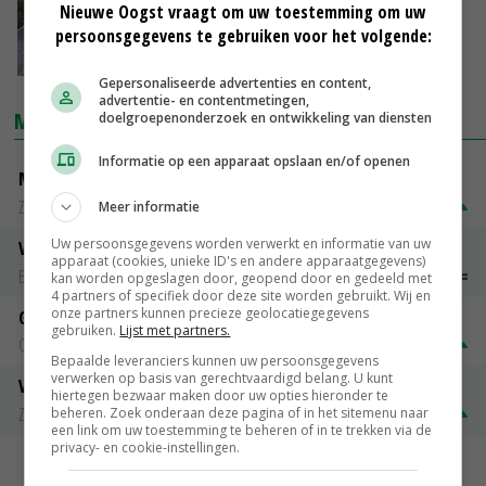
Nieuwe Oogst vraagt om uw toestemming om uw
LTO Noord wil meer daken met
persoonsgegevens te gebruiken voor het volgende:
zonnepanelen
14-02-2019
Gepersonaliseerde advertenties en content,
advertentie- en contentmetingen,
MARKTPRIJZEN
doelgroepenonderzoek en ontwikkeling van diensten
Informatie op een apparaat opslaan en/of openen
Magere melkpoeder
Zuivel NL
€ 269,00
€ 7,00
Meer informatie
Uw persoonsgegevens worden verwerkt en informatie van uw
Vleeskuikens 2001-2600 gr
apparaat (cookies, unieke ID's en andere apparaatgegevens)
Barneveld
€ 1,09
~
€ 1,11
kan worden opgeslagen door, geopend door en gedeeld met
4 partners of specifiek door deze site worden gebruikt. Wij en
onze partners kunnen precieze geolocatiegegevens
Gerst
gebruiken.
Lijst met partners.
Groningen
€ 197,00
€ 2,00
Bepaalde leveranciers kunnen uw persoonsgegevens
verwerken op basis van gerechtvaardigd belang. U kunt
Volle melkpoeder
hiertegen bezwaar maken door uw opties hieronder te
Zuivel NL
€ 345,00
€ 20,00
beheren. Zoek onderaan deze pagina of in het sitemenu naar
een link om uw toestemming te beheren of in te trekken via de
privacy- en cookie-instellingen.
MEER MARKTPRIJZEN