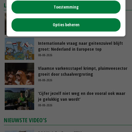
LAATSTE NIEUWS
Toestemming
‘Samenwerking A-ware en Amalthea gaat
zorgen voor meer balans’
Opties beheren
08-08-2026
Internationale vraag naar geitenzuivel blijft
groot: Nederland in Europese top
08-08-2026
Vlaamse varkensstapel krimpt, pluimveesector
groeit door schaalvergroting
08-08-2026
‘Cijfer jezelf niet weg en doe vooral ook waar
je gelukkig van wordt’
08-08-2026
NIEUWSTE VIDEO'S