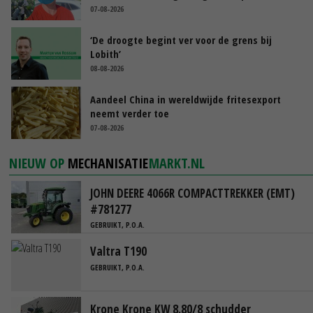
07-08-2026
‘De droogte begint ver voor de grens bij
Lobith’
08-08-2026
Aandeel China in wereldwijde fritesexport
neemt verder toe
07-08-2026
NIEUW OP
MECHANISATIE
MARKT.NL
JOHN DEERE 4066R COMPACTTREKKER (EMT)
#781277
GEBRUIKT, P.O.A.
Valtra T190
GEBRUIKT, P.O.A.
Krone Krone KW 8.80/8 schudder