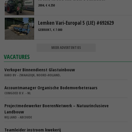
2004, € 4.250
Lemken Vari-Europal 5 (LIE) #692629
GEBRUIKT, € 7.000
MEER ADVERTENTIES
VACATURES
Verkoper Binnendienst Glastuinbouw
KARO BV - ZWAAGDIJK, NOORD-HOLLAND,
Accountmanager Organische Bodemverbeteraars
COMGOED B.V. - NL
Projectmedewerker BoerenNetwerk – Natuurinclusieve
Landbouw
WIJ.LAND - ABCOUDE
Teamleider instroom kwekerij