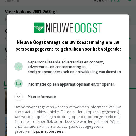
Zuivel NL
€ 269,00
€ 7,00
Vleeskuikens 2001-2600 gr
Barneveld
€ 1,09
~
€ 1,11
Gerst
Groningen
€ 197,00
€ 2,00
Nieuwe Oogst vraagt om uw toestemming om uw
persoonsgegevens te gebruiken voor het volgende:
Volle melkpoeder
Zuivel NL
€ 345,00
€ 20,00
Gepersonaliseerde advertenties en content,
advertentie- en contentmetingen,
doelgroepenonderzoek en ontwikkeling van diensten
MEER MARKTPRIJZEN
LAATSTE NIEUWS
Informatie op een apparaat opslaan en/of openen
‘Samenwerking A-ware en Amalthea gaat
Meer informatie
zorgen voor meer balans’
Uw persoonsgegevens worden verwerkt en informatie van uw
GISTEREN, 16:01
apparaat (cookies, unieke ID's en andere apparaatgegevens)
kan worden opgeslagen door, geopend door en gedeeld met
4 partners of specifiek door deze site worden gebruikt. Wij en
Internationale vraag naar geitenzuivel blijft
onze partners kunnen precieze geolocatiegegevens
groot: Nederland in Europese top
gebruiken.
Lijst met partners.
GISTEREN, 15:33