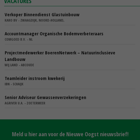
VACATURES
Verkoper Binnendienst Glastuinbouw
KARO BV - ZWAAGDIJK, NOORD-HOLLAND,
Accountmanager Organische Bodemverbeteraars
COMGOED B.V. - NL
Projectmedewerker BoerenNetwerk – Natuurinclusieve
Landbouw
WIJ.LAND - ABCOUDE
Teamleider instroom kwekerij
IBN - SCHAIJK
Senior Adviseur Gewassenverzekeringen
AGRIVER U.A. - ZOETERMEER
Meld u hier aan voor de Nieuwe Oogst nieuwsbrief!