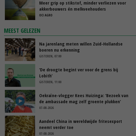
Meer grip op stikstof, minder verliezen voor
akkerbouwers én melkveehouders
OCI AGRO
MEEST GELEZEN
Na jarenlang meten willen Zuid-Hollandse
boeren nu erkenning
GISTEREN, 07:00
‘De droogte begint ver voor de grens bij
Lobith’
GISTEREN, 11:00
Oekraïne-vlogger Kees Huizinga: ‘Bezoek van
de ambassade mag zelf groente plukken’
07-08-2026
Aandeel China in wereldwijde fritesexport
neemt verder toe
07-08-2026