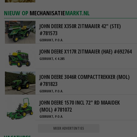
NIEUW OP
MECHANISATIE
MARKT.NL
JOHN DEERE X350R ZITMAAIER 42" (STE)
#781573
GEBRUIKT, P.O.A.
JOHN DEERE X117R ZITMAAIER (HAE) #692764
GEBRUIKT, € 4.285
JOHN DEERE 3046R COMPACTTREKKER (MOL)
#781823
GEBRUIKT, P.O.A.
JOHN DEERE 1570 INCL 72" RD MAAIDEK
(MOL) #781072
GEBRUIKT, P.O.A.
MEER ADVERTENTIES