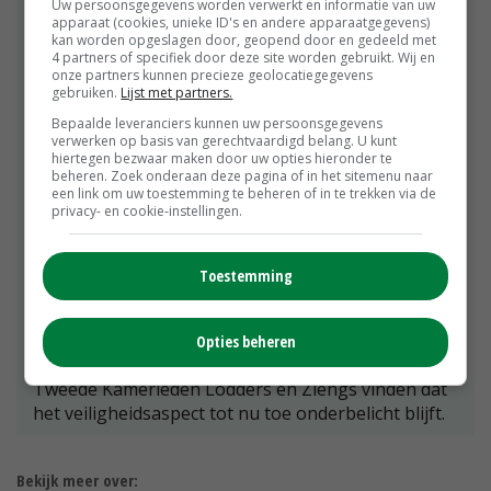
Tweede Kamerleden Helma Lodders en Erik Ziengs
Uw persoonsgegevens worden verwerkt en informatie van uw
apparaat (cookies, unieke ID's en andere apparaatgegevens)
van de VVD dringen er bij landbouwminister Carola
kan worden opgeslagen door, geopend door en gedeeld met
Schouten op aan om extra onderzoek te doen naar
4 partners of specifiek door deze site worden gebruikt. Wij en
explosiegevaar bij emissiearme vloeren. Voor de
onze partners kunnen precieze geolocatiegegevens
gebruiken.
Lijst met partners.
tweede keer in korte tijd stellen de Kamerleden
hierover schriftelijke vragen. Ze wijzen de minister
Bepaalde leveranciers kunnen uw persoonsgegevens
verwerken op basis van gerechtvaardigd belang. U kunt
erop dat in een rapport uit 2016 van de
hiertegen bezwaar maken door uw opties hieronder te
Brandweeracademie al staat dat mestgassen zich
beheren. Zoek onderaan deze pagina of in het sitemenu naar
een link om uw toestemming te beheren of in te trekken via de
ophopen onder emissiearme vloeren. Dat brengt
privacy- en cookie-instellingen.
extra risico met zich mee. Schouten stelde in haar
eerdere beantwoording van Kamervragen juist dat
er nog niet is onderzocht of er bij emissiearme
Toestemming
vloeren een groter risico is op ontploffingen dan bij
andersoortige vloeren. Wel staat in het Actieplan
Brandveilige Veestallen 2018-2022 dat milieueisen
Opties beheren
en veiligheid elkaar soms in de weg zitten. De
Tweede Kamerleden Lodders en Ziengs vinden dat
het veiligheidsaspect tot nu toe onderbelicht blijft.
Bekijk meer over: