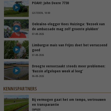
POAH!: John Deere 7730
GISTEREN, 10:00
Oekraïne-vlogger Kees Huizinga: ‘Bezoek van
de ambassade mag zelf groente plukken’
07-08-2026
Limburgse mais van Frijns doet het verrassend
goed
07-08-2026
Droogte veroorzaakt steeds meer problemen:
‘Bassin afgelopen week al leeg’
06-08-2026
KENNISPARTNERS
Bij vermogen gaat het om tempo, vertrouwen
en transparantie
CAPILEX