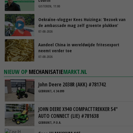
GISTEREN, 11:00
Oekraïne-vlogger Kees Huizinga: ‘Bezoek van
de ambassade mag zelf groente plukken’
07-08-2026
Aandeel China in wereldwijde fritesexport
neemt verder toe
07-08-2026
NIEUW OP
MECHANISATIE
MARKT.NL
John Deere 2038R (AKK) #781742
GEBRUIKT, € 34.099
JOHN DEERE X940 COMPACTTREKKER 54"
AUTO CONNECT (LIE) #781638
GEBRUIKT, P.O.A.