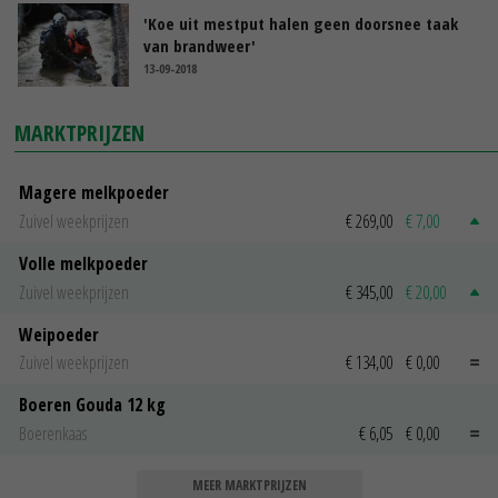
'Koe uit mestput halen geen doorsnee taak
van brandweer'
13-09-2018
MARKTPRIJZEN
Magere melkpoeder
Zuivel weekprijzen
€ 269,00
€ 7,00
Volle melkpoeder
Zuivel weekprijzen
€ 345,00
€ 20,00
Weipoeder
Zuivel weekprijzen
€ 134,00
€ 0,00
Boeren Gouda 12 kg
Boerenkaas
€ 6,05
€ 0,00
MEER MARKTPRIJZEN