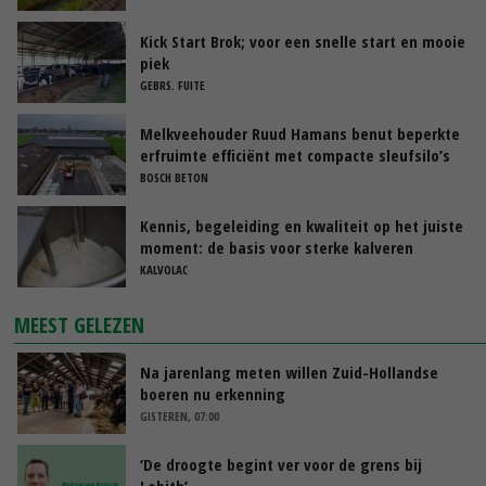
Kick Start Brok; voor een snelle start en mooie
piek
GEBRS. FUITE
Melkveehouder Ruud Hamans benut beperkte
erfruimte efficiënt met compacte sleufsilo’s
BOSCH BETON
Kennis, begeleiding en kwaliteit op het juiste
moment: de basis voor sterke kalveren
KALVOLAC
MEEST GELEZEN
Na jarenlang meten willen Zuid-Hollandse
boeren nu erkenning
GISTEREN, 07:00
‘De droogte begint ver voor de grens bij
Lobith’