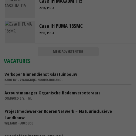
Case IH MAXXUM 115
2014, P.O.A.
Case IH PUMA 165MC
2019, P.O.A.
MEER ADVERTENTIES
VACATURES
Verkoper Binnendienst Glastuinbouw
KARO BV - ZWAAGDIJK, NOORD-HOLLAND,
Accountmanager Organische Bodemverbeteraars
COMGOED B.V. - NL
Projectmedewerker BoerenNetwerk – Natuurinclusieve
Landbouw
WIJ.LAND - ABCOUDE