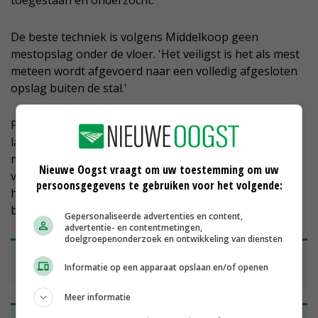
toegestaan en onderzocht.'
De beste techniek is volgens Middelkoop geen
mestopslag onder de vloer. 'Het veiligst is het als mest
meteen wordt afgevoerd naar een volledig afgesloten
opslag buiten de stal.'
Pijnappels is dat met haar eens. 'Dat is alleen weer
lastig qua bouwvergunningen in Nederland. Voor
mestopslag op het erf heb je meer ruimte nodig. Het
Nieuwe Oogst vraagt om uw toestemming om uw
vergroten van het bouwblok is in de meeste gebieden
persoonsgegevens te gebruiken voor het volgende:
heel ingewikkeld. Daar kan de overheid wel een
belangrijke rol in spelen.'
Gepersonaliseerde advertenties en content,
advertentie- en contentmetingen,
doelgroepenonderzoek en ontwikkeling van diensten
VVD wil onderzoek naar risico's emissiearme
Informatie op een apparaat opslaan en/of openen
vloeren
Meer informatie