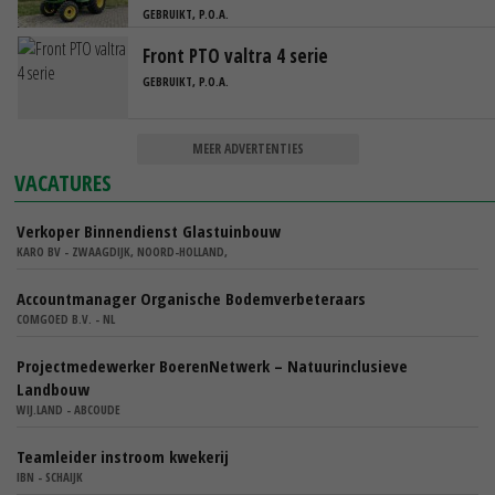
GEBRUIKT, P.O.A.
Front PTO valtra 4 serie
GEBRUIKT, P.O.A.
MEER ADVERTENTIES
VACATURES
Verkoper Binnendienst Glastuinbouw
KARO BV - ZWAAGDIJK, NOORD-HOLLAND,
Accountmanager Organische Bodemverbeteraars
COMGOED B.V. - NL
Projectmedewerker BoerenNetwerk – Natuurinclusieve
Landbouw
WIJ.LAND - ABCOUDE
Teamleider instroom kwekerij
IBN - SCHAIJK