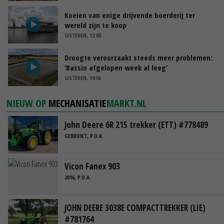
Koeien van enige drijvende boerderij ter
wereld zijn te koop
GISTEREN, 12:00
Droogte veroorzaakt steeds meer problemen:
‘Bassin afgelopen week al leeg’
GISTEREN, 14:06
NIEUW OP
MECHANISATIE
MARKT.NL
John Deere 6R 215 trekker (ETT) #778489
GEBRUIKT, P.O.A.
Vicon Fanex 903
2016, P.O.A.
JOHN DEERE 3038E COMPACTTREKKER (LIE)
#781764