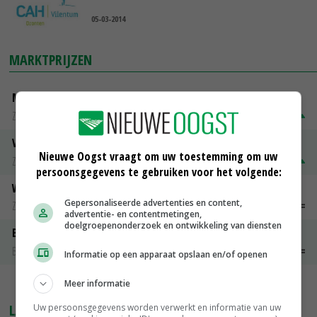
05-03-2014
MARKTPRIJZEN
Magere melkpoeder
Zuivel weekprijzen
€ 269,00
€ 7,00
Volle melkpoeder
Nieuwe Oogst vraagt om uw toestemming om uw
Zuivel weekprijzen
€ 345,00
€ 20,00
persoonsgegevens te gebruiken voor het volgende:
Weipoeder
Gepersonaliseerde advertenties en content,
Zuivel weekprijzen
€ 134,00
€ 0,00
advertentie- en contentmetingen,
doelgroepenonderzoek en ontwikkeling van diensten
Boeren Gouda 12 kg
Boerenkaas
€ 6,05
€ 0,00
Informatie op een apparaat opslaan en/of openen
Meer informatie
MEER MARKTPRIJZEN
LAATSTE NIEUWS
Uw persoonsgegevens worden verwerkt en informatie van uw