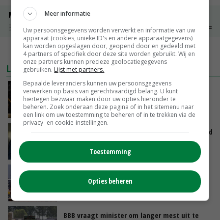
Meer informatie
Maat 54
Barneveld kooieieren
€ 9,10
€ 0,00
Uw persoonsgegevens worden verwerkt en informatie van uw
apparaat (cookies, unieke ID's en andere apparaatgegevens)
kan worden opgeslagen door, geopend door en gedeeld met
MEER MARKTPRIJZEN
4 partners of specifiek door deze site worden gebruikt. Wij en
onze partners kunnen precieze geolocatiegegevens
LAATSTE NIEUWS
gebruiken.
Lijst met partners.
Bepaalde leveranciers kunnen uw persoonsgegevens
Zalmkweker wil ‘standaard neerzetten die als
verwerken op basis van gerechtvaardigd belang. U kunt
hiertegen bezwaar maken door uw opties hieronder te
voorbeeld kan dienen voor sector’
beheren. Zoek onderaan deze pagina of in het sitemenu naar
VANDAAG, 06:21
een link om uw toestemming te beheren of in te trekken via de
privacy- en cookie-instellingen.
Jan Vernooij stopt bij Vee&Logistiek Nederland
Toestemming
VANDAAG, 06:00
China scherpt importeisen voor pootgoed aan
Opties beheren
vanwege zebrachipbacterie
GISTEREN, 16:25
BBB vraagt minister om langer mest uit te