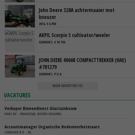
John Deere 328A achtermaaier met
kneuzer
2012, € 6.950
AKPIL Scorpio S cultivator/woeler
GEBRUIKT, € 10.750
JOHN DEERE 4066R COMPACTTREKKER (HAE)
#781279
GEBRUIKT, P.O.A.
MEER ADVERTENTIES
VACATURES
Verkoper Binnendienst Glastuinbouw
KARO BV - ZWAAGDIJK, NOORD-HOLLAND,
Accountmanager Organische Bodemverbeteraars
COMGOED B.V. - NL