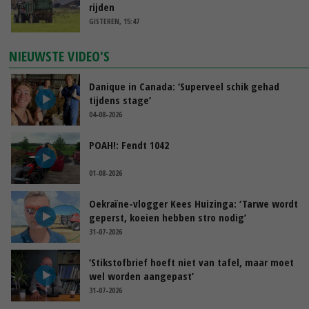
rijden
GISTEREN, 15:47
NIEUWSTE VIDEO'S
Danique in Canada: ‘Superveel schik gehad
tijdens stage’
04-08-2026
POAH!: Fendt 1042
01-08-2026
Oekraïne-vlogger Kees Huizinga: ‘Tarwe wordt
geperst, koeien hebben stro nodig’
31-07-2026
‘Stikstofbrief hoeft niet van tafel, maar moet
wel worden aangepast’
31-07-2026