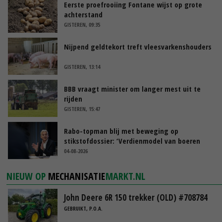
Eerste proefrooiing Fontane wijst op grote
achterstand
GISTEREN, 09:35
Nijpend geldtekort treft vleesvarkenshouders
GISTEREN, 13:14
BBB vraagt minister om langer mest uit te
rijden
GISTEREN, 15:47
Rabo-topman blij met beweging op
stikstofdossier: ‘Verdienmodel van boeren
blijft cruciaal’
04-08-2026
NIEUW OP
MECHANISATIE
MARKT.NL
John Deere 6R 150 trekker (OLD) #708784
GEBRUIKT, P.O.A.