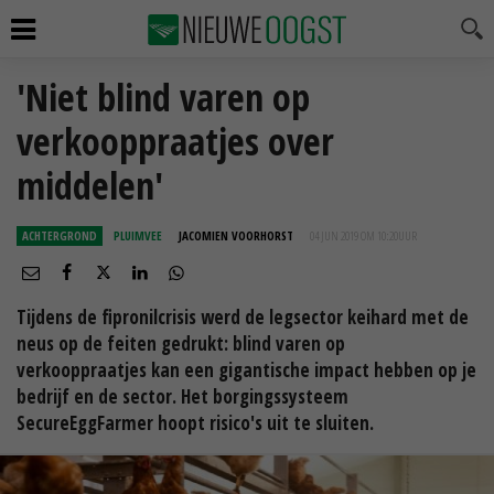
'Niet blind varen op
verkooppraatjes over
middelen'
ACHTERGROND
PLUIMVEE
JACOMIEN VOORHORST
04 JUN 2019 OM 10:20
UUR
Tijdens de fipronilcrisis werd de legsector keihard met de
neus op de feiten gedrukt: blind varen op
verkooppraatjes kan een gigantische impact hebben op je
bedrijf en de sector. Het borgingssysteem
SecureEggFarmer hoopt risico's uit te sluiten.