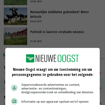
04-06-2019
Natuurlijke middelen gebruiken? Wees
kritisch
04-06-2019
Politiek is laatste strohalm neonics
01-06-2019
MARKTPRIJZEN
Vleeskuikens Barneveld tot 2000 gr
Nieuwe Oogst vraagt om uw toestemming om uw
Weekcijfers
€ 1,09
~
€ 1,11
persoonsgegevens te gebruiken voor het volgende:
Slachtkippen Barneveld Moederdieren (> 3,5 kg)
Gepersonaliseerde advertenties en content,
Weekcijfers
€ 0,85
€ -0,10
advertentie- en contentmetingen,
doelgroepenonderzoek en ontwikkeling van diensten
Maat 48
Informatie op een apparaat opslaan en/of openen
Barneveld kooieieren
€ 7,15
€ 0,00