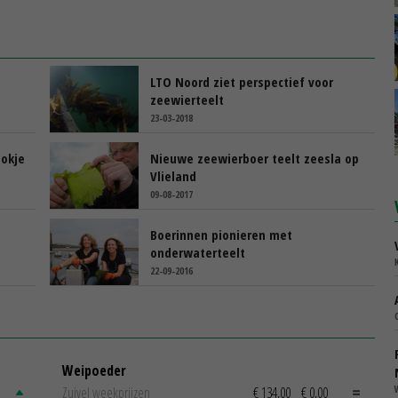
LTO Noord ziet perspectief voor
zeewierteelt
23-03-2018
ookje
Nieuwe zeewierboer teelt zeesla op
Vlieland
09-08-2017
Boerinnen pionieren met
onderwaterteelt
22-09-2016
Weipoeder
Zuivel weekprijzen
€ 134,00
€ 0,00