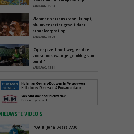
VANDAAG, 15:33
Vlaamse varkensstapel krimpt,
pluimveesector groeit door
schaalvergroting
VANDAAG, 15:20
‘Cijfer jezelf niet weg en doe
vooral ook waar je gelukkig van
wordt’
VANDAAG, 13:31
Huisman Gemert-Bouwen in Vertrouwen
Hallenbouw, Renovatie & Bouwmaterialen
Van oud dak naar nieuw dak
Dat energie levert.
NIEUWSTE VIDEO'S
POAH!: John Deere 7730