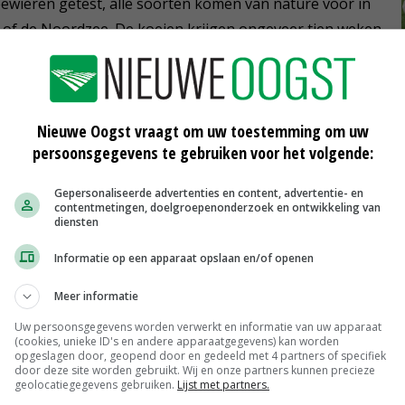
 zeewieren getest, alle soorten komen van nature voor in
n of de Noordzee. De koeien krijgen ongeveer tien weken
elet op de methaanproductie van de koeien, maar wordt er
Nieuwe Oogst vraagt om uw toestemming om uw
e, melkgift en diergezondheid. Door te letten op
persoonsgegevens te gebruiken voor het volgende:
 worden getrokken die voor de praktijk relevant zijn.
Gepersonaliseerde advertenties en content, advertentie- en
contentmetingen, doelgroepenonderzoek en ontwikkeling van
diensten
derij onderzoekt de praktische toepassing van zeewier
n worden knelpunten van zeewierteelt tot en met smaak
Informatie op een apparaat opslaan en/of openen
Meer informatie
Uw persoonsgegevens worden verwerkt en informatie van uw apparaat
tendigheid van twee agrosectoren: de melkveehouderij
(cookies, unieke ID's en andere apparaatgegevens) kan worden
opgeslagen door, geopend door en gedeeld met 4 partners of specifiek
den met Nederlandse tradities, de ander heeft de
door deze site worden gebruikt. Wij en onze partners kunnen precieze
toekomst te worden. Het verbinden van deze sectoren
geolocatiegegevens gebruiken.
Lijst met partners.