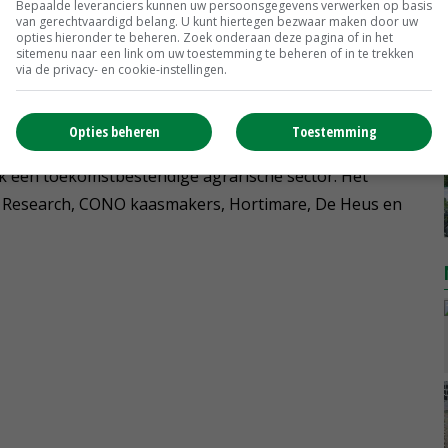
e te creëren voor economie, klimaat en landbouw.
Bepaalde leveranciers kunnen uw persoonsgegevens verwerken op basis
van gerechtvaardigd belang. U kunt hiertegen bezwaar maken door uw
opties hieronder te beheren. Zoek onderaan deze pagina of in het
sitemenu naar een link om uw toestemming te beheren of in te trekken
via de privacy- en cookie-instellingen.
iefnemer LTO Noord met de voerproef is om met de
de methaanuitstoot van koeien te reduceren. Op deze
Opties beheren
Toestemming
werkingsverband een bijdrage te kunnen leveren aan
k een toekomstbestendige agrarische sector. Het
k Research, CONO kaasmakers, Hortimare, De Heus en