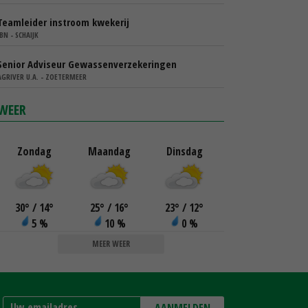
Teamleider instroom kwekerij
IBN - SCHAIJK
Senior Adviseur Gewassenverzekeringen
AGRIVER U.A. - ZOETERMEER
WEER
Zondag
Maandag
Dinsdag
30
°
/ 14
°
25
°
/ 16
°
23
°
/ 12
°
5 %
10 %
0 %
MEER WEER
AANMELDEN