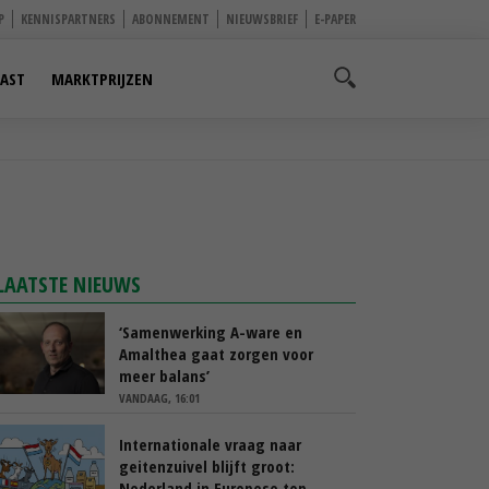
P
KENNISPARTNERS
ABONNEMENT
NIEUWSBRIEF
E-PAPER
AST
MARKTPRIJZEN
LAATSTE NIEUWS
‘Samenwerking A-ware en
Amalthea gaat zorgen voor
meer balans’
VANDAAG, 16:01
Internationale vraag naar
geitenzuivel blijft groot:
Nederland in Europese top