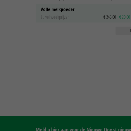
Volle melkpoeder
Zuivel weekprijzen
€ 345,00
€ 20,00
Meld u hier aan voor de Nieuwe Oogst nieuws