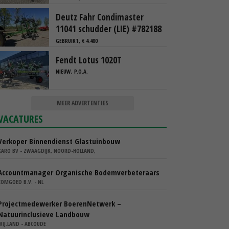
Deutz Fahr Condimaster
11041 schudder (LIE) #782188
GEBRUIKT, € 4.400
Fendt Lotus 1020T
NIEUW, P.O.A.
MEER ADVERTENTIES
VACATURES
Verkoper Binnendienst Glastuinbouw
KARO BV - ZWAAGDIJK, NOORD-HOLLAND,
Accountmanager Organische Bodemverbeteraars
COMGOED B.V. - NL
Projectmedewerker BoerenNetwerk –
Natuurinclusieve Landbouw
WIJ.LAND - ABCOUDE