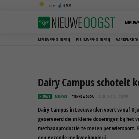
0 MM
22,7
NIEUW
MELKVEEHOUDERIJ
PLUIMVEEHOUDERIJ
VARKENSHOU
Dairy Campus schotelt k
NIEUWS
MELKVEE
TIENKE WOUDA
20 MEI 2019 OM 13:16
UUR
Dairy Campus in Leeuwarden voert vanaf 8 jul
geserveerd die in kleine doseringen bij het 
methaanproductie te meten per wiersoort. H
een gezonde melkveehouderij.