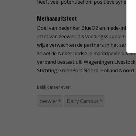
heeft veel potentieel om positieve synergi
Methaanuitstoot
Doel van bedenker BlueO2 en mede-initiat
inzet van zeewier als voedingssupplement 
wijze verwachten de partners in het samen
zowel de Nederlandse klimaatdoelen als oo
verband bestaat uit: Wageningen Livestoc
Stichting GreenPort Noord-Holland Noord.
Bekijk meer over:
zeewier
Dairy Campus