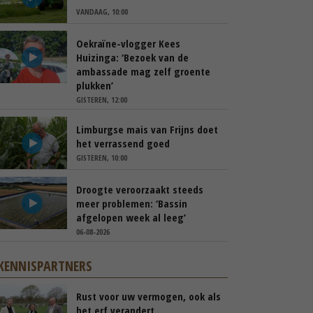
VANDAAG, 10:00
Oekraïne-vlogger Kees
Huizinga: ‘Bezoek van de
ambassade mag zelf groente
plukken’
GISTEREN, 12:00
Limburgse mais van Frijns doet
het verrassend goed
GISTEREN, 10:00
Droogte veroorzaakt steeds
meer problemen: ‘Bassin
afgelopen week al leeg’
06-08-2026
KENNISPARTNERS
Rust voor uw vermogen, ook als
het erf verandert