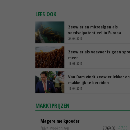
LEES OOK
Zeewier en microalgen als
voedselpotentieel in Europa
24-04-2019
Zeewier als veevoer is geen spr
meer
18-08-2017
Van Dam vindt zeewier lekker en
makkelijk te bereiden
13-04-2017
MARKTPRIJZEN
Magere melkpoeder
Zuivel weekprijzen
€ 269,00
€ 7,00