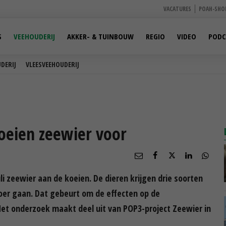
VACATURES
POAH-SHO
S
VEEHOUDERIJ
AKKER- & TUINBOUW
REGIO
VIDEO
PODC
DERIJ
VLEESVEEHOUDERIJ
oeien zeewier voor
i zeewier aan de koeien. De dieren krijgen drie soorten
voer gaan. Dat gebeurt om de effecten op de
et onderzoek maakt deel uit van POP3-project Zeewier in