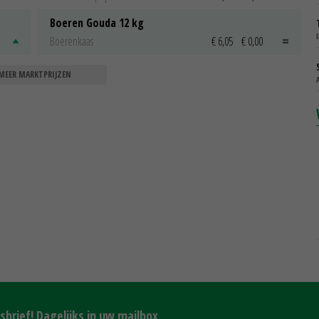
Boeren Gouda 12 kg
Boerenkaas
€ 6,05
€ 0,00
MEER MARKTPRIJZEN
brief! Dagelijks in uw mailbox