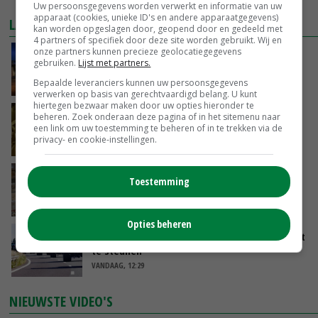
Uw persoonsgegevens worden verwerkt en informatie van uw
apparaat (cookies, unieke ID's en andere apparaatgegevens)
LAATSTE NIEUWS
kan worden opgeslagen door, geopend door en gedeeld met
4 partners of specifiek door deze site worden gebruikt. Wij en
onze partners kunnen precieze geolocatiegegevens
Nettowinst Royal A-ware onder druk ondanks
gebruiken.
Lijst met partners.
hogere omzet
Bepaalde leveranciers kunnen uw persoonsgegevens
VANDAAG, 14:35
verwerken op basis van gerechtvaardigd belang. U kunt
hiertegen bezwaar maken door uw opties hieronder te
Aandeel China in wereldwijde fritesexport
beheren. Zoek onderaan deze pagina of in het sitemenu naar
een link om uw toestemming te beheren of in te trekken via de
neemt verder toe
privacy- en cookie-instellingen.
VANDAAG, 14:01
Eierprijzen lijken dieptepunt achter zich te
Toestemming
laten
VANDAAG, 13:27
Opties beheren
LTO en NAJK roepen leden op Brabants protest
te steunen
VANDAAG, 12:29
NIEUWSTE VIDEO'S