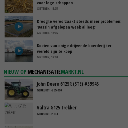
voor lege schappen
GISTEREN, 11:05
Droogte veroorzaakt steeds meer problemen:
‘Bassin afgelopen week al leeg’
GISTEREN, 14:06
Koeien van enige drijvende boerderij ter
wereld zijn te koop
GISTEREN, 12:00
NIEUW OP
MECHANISATIE
MARKT.NL
John Deere 6125R (STE) #59945
GEBRUIKT, € 55.000
Valtra G125 trekker
GEBRUIKT, P.O.A.