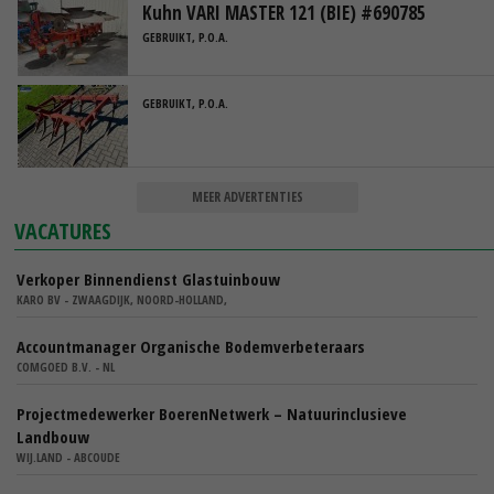
Kuhn VARI MASTER 121 (BIE) #690785
GEBRUIKT, P.O.A.
GEBRUIKT, P.O.A.
MEER ADVERTENTIES
VACATURES
Verkoper Binnendienst Glastuinbouw
KARO BV - ZWAAGDIJK, NOORD-HOLLAND,
Accountmanager Organische Bodemverbeteraars
COMGOED B.V. - NL
Projectmedewerker BoerenNetwerk – Natuurinclusieve
Landbouw
WIJ.LAND - ABCOUDE