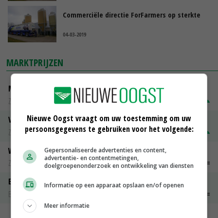
Commerciële directie ForFarmers op sterkte
04-03-2019
MARKTPRIJZEN
Magere melkpoeder
Zuivel weekprijzen
€ 269,00
€ 7,00
Nieuwe Oogst vraagt om uw toestemming om uw
Volle melkpoeder
persoonsgegevens te gebruiken voor het volgende:
Zuivel weekprijzen
€ 345,00
€ 20,00
Weipoeder
Gepersonaliseerde advertenties en content,
advertentie- en contentmetingen,
Zuivel weekprijzen
€ 134,00
€ 0,00
doelgroepenonderzoek en ontwikkeling van diensten
Boeren Gouda 12 kg
Informatie op een apparaat opslaan en/of openen
Boerenkaas
€ 6,05
€ 0,00
Meer informatie
MEER MARKTPRIJZEN