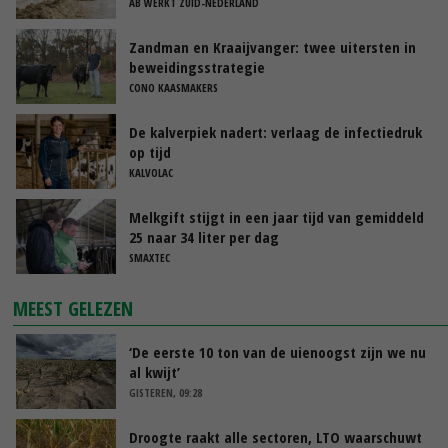
uitzendkrachten?
AB WERKT ZUID-NEDERLAND
Zandman en Kraaijvanger: twee uitersten in
beweidingsstrategie
CONO KAASMAKERS
De kalverpiek nadert: verlaag de infectiedruk
op tijd
KALVOLAC
Melkgift stijgt in een jaar tijd van gemiddeld
25 naar 34 liter per dag
SMAXTEC
MEEST GELEZEN
‘De eerste 10 ton van de uienoogst zijn we nu
al kwijt’
GISTEREN, 09:28
Droogte raakt alle sectoren, LTO waarschuwt