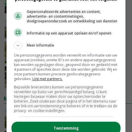
Lobith’
VANDAAG, 11:00
Gepersonaliseerde advertenties en content,
advertentie- en contentmetingen,
POAH!: John Deere 7730
doelgroepenonderzoek en ontwikkeling van diensten
Informatie op een apparaat opslaan en/of openen
VANDAAG, 10:00
Meer informatie
Geen vee meer op Noord-Hollandse zeedijken
door aanhoudende droogte
Uw persoonsgegevens worden verwerkt en informatie van uw
VANDAAG, 09:48
apparaat (cookies, unieke ID's en andere apparaatgegevens)
kan worden opgeslagen door, geopend door en gedeeld met
4 partners of specifiek door deze site worden gebruikt. Wij en
Na jarenlang meten willen Zuid-Hollandse
onze partners kunnen precieze geolocatiegegevens
boeren nu erkenning
gebruiken.
Lijst met partners.
VANDAAG, 07:00
Bepaalde leveranciers kunnen uw persoonsgegevens
verwerken op basis van gerechtvaardigd belang. U kunt
hiertegen bezwaar maken door uw opties hieronder te
NIEUWSTE VIDEO'S
beheren. Zoek onderaan deze pagina of in het sitemenu naar
een link om uw toestemming te beheren of in te trekken via de
privacy- en cookie-instellingen.
POAH!: John Deere 7730
VANDAAG, 10:00
Toestemming