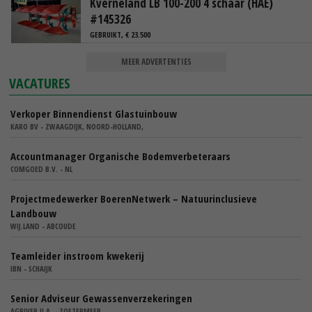
Kverneland LB 100-200 4 schaar (HAE)
#145326
GEBRUIKT, € 23.500
MEER ADVERTENTIES
VACATURES
Verkoper Binnendienst Glastuinbouw
KARO BV - ZWAAGDIJK, NOORD-HOLLAND,
Accountmanager Organische Bodemverbeteraars
COMGOED B.V. - NL
Projectmedewerker BoerenNetwerk – Natuurinclusieve
Landbouw
WIJ.LAND - ABCOUDE
Teamleider instroom kwekerij
IBN - SCHAIJK
Senior Adviseur Gewassenverzekeringen
AGRIVER U.A. - ZOETERMEER