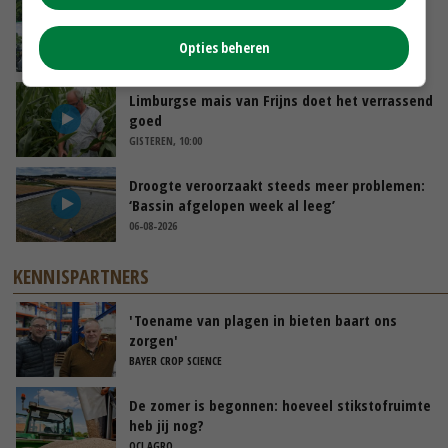
Oekraïne-vlogger Kees Huizinga: ‘Bezoek van
de ambassade mag zelf groente plukken’
Opties beheren
GISTEREN, 12:00
Limburgse mais van Frijns doet het verrassend
goed
GISTEREN, 10:00
Droogte veroorzaakt steeds meer problemen:
‘Bassin afgelopen week al leeg’
06-08-2026
KENNISPARTNERS
'Toename van plagen in bieten baart ons
zorgen'
BAYER CROP SCIENCE
De zomer is begonnen: hoeveel stikstofruimte
heb jij nog?
OCI AGRO