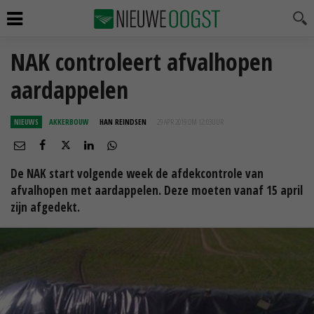
NAK controleert afvalhopen
aardappelen
NIEUWS
AKKERBOUW
HAN REINDSEN
29 APR 2019 OM 12:03
UUR
De NAK start volgende week de afdekcontrole van
afvalhopen met aardappelen. Deze moeten vanaf 15 april
zijn afgedekt.