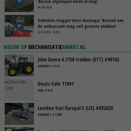
‘Bassin afgelopen week al leeg’
06-08-2026
Oekraïne-vlogger Kees Huizinga: ‘Bezoek van
de ambassade mag zelf groente plukken’
GISTEREN, 12:00
NIEUW OP
MECHANISATIE
MARKT.NL
John Deere 6 215R trekker (ETT) #90162
GEBRUIKT, P.O.A.
Deutz-Fahr 11041
2002, P.O.A.
Lemken Vari-Europal 5 (LIE) #692629
GEBRUIKT, € 7.000