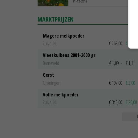
21-12-2018
MARKTPRIJZEN
Magere melkpoeder
Zuivel NL
€ 269,00
€ 7,00
Vleeskuikens 2001-2600 gr
Barneveld
€ 1,09
~
€ 1,11
Gerst
Groningen
€ 197,00
€ 2,00
Volle melkpoeder
Zuivel NL
€ 345,00
€ 20,00