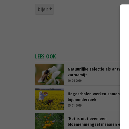
bijen
LEES OOK
Natuurlijke selectie als antwoor
varroamijt
10-04-2019
Hogescholen werken samen in
bijenonderzoek
25-01-2019
'Het is niet even een
bloemenmengsel inzaaien en kla