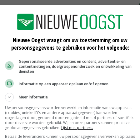
Nieuwe Oogst vraagt om uw toestemming om uw
persoonsgegevens te gebruiken voor het volgende:
Gepersonaliseerde advertenties en content, advertentie- en
contentmetingen, doelgroepenonderzoek en ontwikkeling van
diensten
d op
Opnieuw zonnebloemranden in
Lochem
Informatie op een apparaat opslaan en/of openen
03-04-2019
Meer informatie
'Duitse landbouw kent plicht voor
insecten'
Uw persoonsgegevens worden verwerkt en informatie van uw apparaat
(cookies, unieke ID's en andere apparaatgegevens) kan worden
17-01-2019
opgeslagen door, geopend door en gedeeld met 4 partners of specifiek
door deze site worden gebruikt. Wij en onze partners kunnen precieze
geolocatiegegevens gebruiken.
Lijst met partners.
Bijenstand verbeterd met Groene
ar'
Cirkels Bijenlandschap
Bepaalde leveranciers kunnen uw persoonsgegevens verwerken op basis