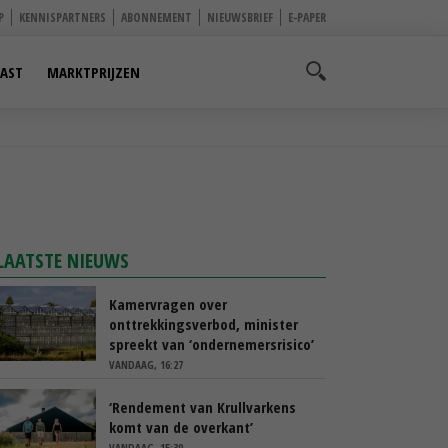
P
KENNISPARTNERS
ABONNEMENT
NIEUWSBRIEF
E-PAPER
AST
MARKTPRIJZEN
LAATSTE NIEUWS
Kamervragen over
onttrekkingsverbod, minister
spreekt van ‘ondernemersrisico’
VANDAAG, 16:27
‘Rendement van Krullvarkens
komt van de overkant’
VANDAAG, 15:30