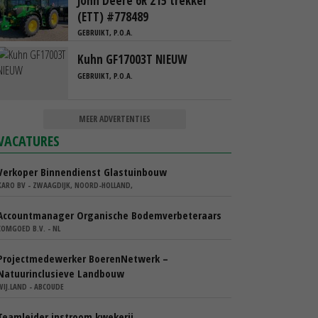
John Deere 6R 215 trekker
(ETT) #778489
GEBRUIKT, P.O.A.
Kuhn GF17003T NIEUW
GEBRUIKT, P.O.A.
MEER ADVERTENTIES
VACATURES
Verkoper Binnendienst Glastuinbouw
KARO BV - ZWAAGDIJK, NOORD-HOLLAND,
Accountmanager Organische Bodemverbeteraars
COMGOED B.V. - NL
Projectmedewerker BoerenNetwerk –
Natuurinclusieve Landbouw
WIJ.LAND - ABCOUDE
Teamleider instroom kwekerij