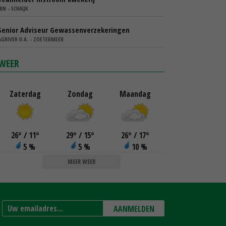
IBN - SCHAIJK
Senior Adviseur Gewassenverzekeringen
AGRIVER U.A. - ZOETERMEER
WEER
Zaterdag
Zondag
Maandag
26
°
/ 11
°
29
°
/ 15
°
26
°
/ 17
°
5 %
5 %
10 %
MEER WEER
AANMELDEN