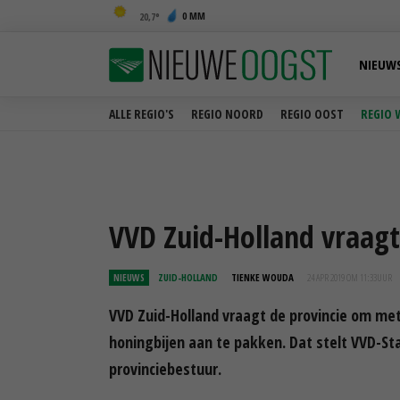
0 MM
20,7
NIEUW
ALLE REGIO'S
REGIO NOORD
REGIO OOST
REGIO 
VVD Zuid-Holland vraagt
NIEUWS
ZUID-HOLLAND
TIENKE WOUDA
24 APR 2019 OM 11:33
UUR
VVD Zuid-Holland vraagt de provincie om met
honingbijen aan te pakken. Dat stelt VVD-St
provinciebestuur.