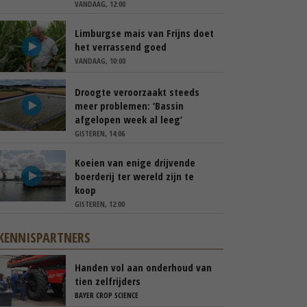
VANDAAG, 12:00
Limburgse mais van Frijns doet
het verrassend goed
VANDAAG, 10:00
Droogte veroorzaakt steeds
meer problemen: ‘Bassin
afgelopen week al leeg’
GISTEREN, 14:06
Koeien van enige drijvende
boerderij ter wereld zijn te
koop
GISTEREN, 12:00
KENNISPARTNERS
Handen vol aan onderhoud van
tien zelfrijders
BAYER CROP SCIENCE