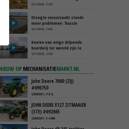
schappen
GISTEREN, 11:05
Droogte veroorzaakt steeds
meer problemen: ‘Bassin
afgelopen week al leeg’
GISTEREN, 14:06
Koeien van enige drijvende
boerderij ter wereld zijn te
koop
GISTEREN, 12:00
NIEUW OP
MECHANISATIE
MARKT.NL
John Deere 7600 (ZIJ)
#696750
GEBRUIKT, P.O.A.
JOHN DEERE X127 ZITMAAIER
(STE) #692665
GEBRUIKT, € 4.080