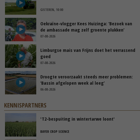
GISTEREN, 10:00
Oekraïne-vlogger Kees Huizinga: ‘Bezoek van
de ambassade mag zelf groente plukken’
07-08-2026
Limburgse mais van Frijns doet het verrassend
goed
07-08-2026
Droogte veroorzaakt steeds meer problemen:
‘Bassin afgelopen week al leeg’
06-08-2026
KENNISPARTNERS
'T2-bespuiting in wintertarwe loont'
BAYER CROP SCIENCE