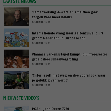
LAATSTE NIEUWS
‘Samenwerking A-ware en Amalthea gaat
zorgen voor meer balans’
GISTEREN, 16:01
Internationale vraag naar geitenzuivel blijft
groot: Nederland in Europese top
GISTEREN, 15:33
Vlaamse varkensstapel krimpt, pluimveesector
groeit door schaalvergroting
GISTEREN, 15:20
‘Cijfer jezelf niet weg en doe vooral ook waar
je gelukkig van wordt’
GISTEREN, 13:31
NIEUWSTE VIDEO'S
POAH!: John Deere 7730