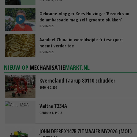
Oekraïne-vlogger Kees Huizinga: ‘Bezoek van
de ambassade mag zelf groente plukken’
07-08-2026
Aandeel China in wereldwijde fritesexport
neemt verder toe
07-08-2026
NIEUW OP
MECHANISATIE
MARKT.NL
Kverneland Taarup 80110 schudder
2010, € 7.250
Valtra T234A
GEBRUIKT, P.O.A.
JOHN DEERE X147R ZITMAAIER MY2026 (MOL)