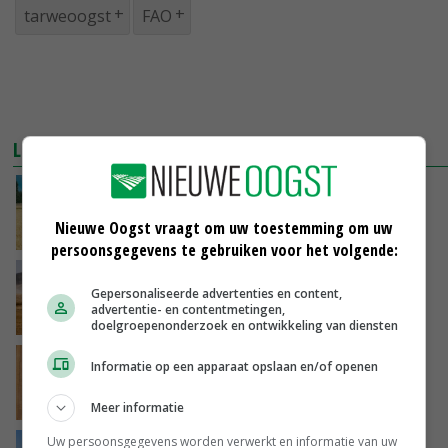
tarweoogst
FAO
LEES OOK
Flinke stijging tarweareaal in Europese Unie
Nieuwe Oogst vraagt om uw toestemming om uw
08-03-2019
persoonsgegevens te gebruiken voor het volgende:
Tarweoogst EU opnieuw naar beneden
Gepersonaliseerde advertenties en content,
bijgesteld
advertentie- en contentmetingen,
01-09-2018
doelgroepenonderzoek en ontwikkeling van diensten
Prognose tarweoogst daalt verder en verder
Informatie op een apparaat opslaan en/of openen
01-08-2018
Meer informatie
Uw persoonsgegevens worden verwerkt en informatie van uw