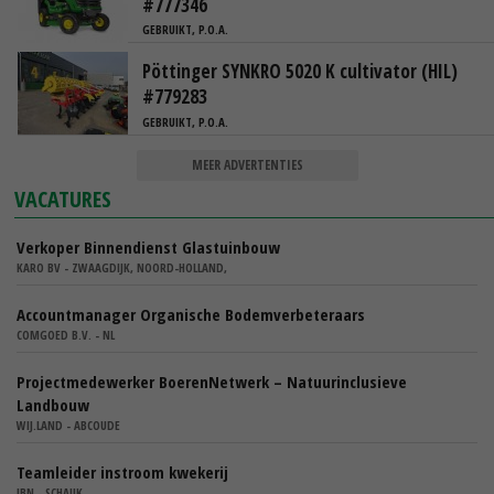
#777346
GEBRUIKT, P.O.A.
Pöttinger SYNKRO 5020 K cultivator (HIL)
#779283
GEBRUIKT, P.O.A.
MEER ADVERTENTIES
VACATURES
Verkoper Binnendienst Glastuinbouw
KARO BV - ZWAAGDIJK, NOORD-HOLLAND,
Accountmanager Organische Bodemverbeteraars
COMGOED B.V. - NL
Projectmedewerker BoerenNetwerk – Natuurinclusieve
Landbouw
WIJ.LAND - ABCOUDE
Teamleider instroom kwekerij
IBN - SCHAIJK