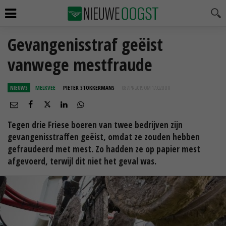
Gevangenisstraf geëist
vanwege mestfraude
NIEUWS
MELKVEE
PIETER STOKKERMANS
08 APR 2019 OM 17:02
UUR
Tegen drie Friese boeren van twee bedrijven zijn
gevangenisstraffen geëist, omdat ze zouden hebben
gefraudeerd met mest. Zo hadden ze op papier mest
afgevoerd, terwijl dit niet het geval was.