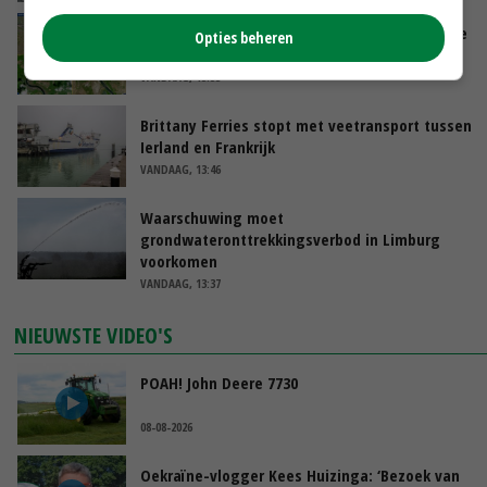
Zeer lage Rijnaanvoer komt bovenop droogste
Opties beheren
juli ooit
VANDAAG, 13:55
Brittany Ferries stopt met veetransport tussen
Ierland en Frankrijk
VANDAAG, 13:46
Waarschuwing moet
grondwateronttrekkingsverbod in Limburg
voorkomen
VANDAAG, 13:37
NIEUWSTE VIDEO'S
POAH! John Deere 7730
08-08-2026
Oekraïne-vlogger Kees Huizinga: ‘Bezoek van