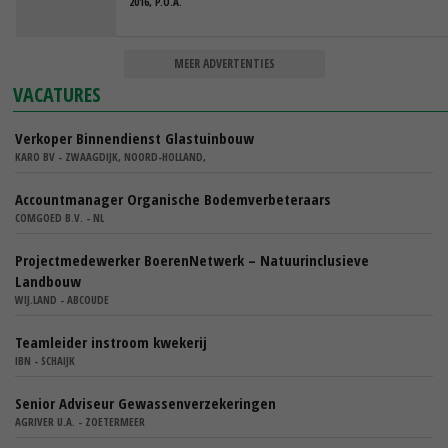
2016, P.O.A.
MEER ADVERTENTIES
VACATURES
Verkoper Binnendienst Glastuinbouw
KARO BV - ZWAAGDIJK, NOORD-HOLLAND,
Accountmanager Organische Bodemverbeteraars
COMGOED B.V. - NL
Projectmedewerker BoerenNetwerk – Natuurinclusieve
Landbouw
WIJ.LAND - ABCOUDE
Teamleider instroom kwekerij
IBN - SCHAIJK
Senior Adviseur Gewassenverzekeringen
AGRIVER U.A. - ZOETERMEER