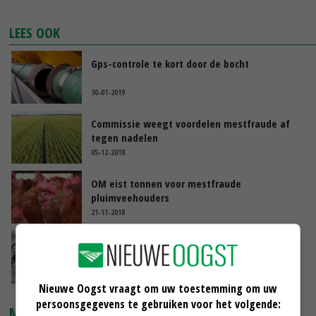
LEES OOK
Gps-controle te kort door de bocht
30-01-2019
Commissie weegt voordelen mestfraude af
tegen nadelen
05-12-2018
OM eist tonnen voor mestfraude
pluimveehouders
21-11-2018
LTO steunt harde aanpak mestfraude
19-11-2018
Nieuwe Oogst vraagt om uw toestemming om uw
persoonsgegevens te gebruiken voor het volgende:
MARKTPRIJZEN