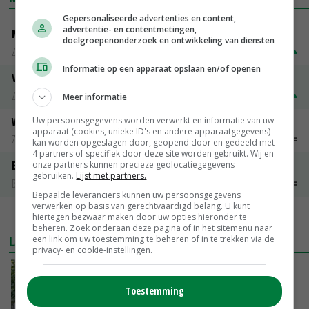
Gepersonaliseerde advertenties en content,
advertentie- en contentmetingen,
Magere melkpoeder
doelgroepenonderzoek en ontwikkeling van diensten
Zuivel weekprijzen
€ 269,00
€ 7,00
Informatie op een apparaat opslaan en/of openen
Volle melkpoeder
Zuivel weekprijzen
€ 345,00
€ 20,00
Meer informatie
Weipoeder
Uw persoonsgegevens worden verwerkt en informatie van uw
apparaat (cookies, unieke ID's en andere apparaatgegevens)
Zuivel weekprijzen
€ 134,00
€ 0,00
kan worden opgeslagen door, geopend door en gedeeld met
4 partners of specifiek door deze site worden gebruikt. Wij en
Boeren Gouda 12 kg
onze partners kunnen precieze geolocatiegegevens
gebruiken.
Lijst met partners.
Boerenkaas
€ 6,05
€ 0,00
Bepaalde leveranciers kunnen uw persoonsgegevens
verwerken op basis van gerechtvaardigd belang. U kunt
MEER MARKTPRIJZEN
hiertegen bezwaar maken door uw opties hieronder te
beheren. Zoek onderaan deze pagina of in het sitemenu naar
LAATSTE NIEUWS
een link om uw toestemming te beheren of in te trekken via de
privacy- en cookie-instellingen.
Schaalvergroting zet door in Nederlandse
komkommerteelt
Toestemming
VANDAAG, 14:30