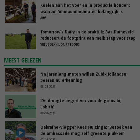
Koeien aan het voer en in productie houden:
waarom ‘immuunmodulatie’ belangrijk is
tijdens de transitieperiode
AHV
Tomorrow’s Dairy in de praktijk: Bas Duineveld
reduceert de footprint van melk stap voor stap
VREUGDENHIL DAIRY FOODS
MEEST GELEZEN
Na jarenlang meten willen Zuid-Hollandse
boeren nu erkenning
08-08-2026
‘De droogte begint ver voor de grens bij
Lobith’
08-08-2026
Oekraïne-vlogger Kees Huizinga: ‘Bezoek van
de ambassade mag zelf groente plukken’
07-08-2026