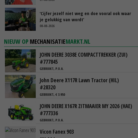
‘Cijfer jezelf niet weg en doe vooral ook waar
je gelukkig van wordt’
08-08-2026
NIEUW OP
MECHANISATIE
MARKT.NL
JOHN DEERE 3038E COMPACTTREKKER (ZUI)
#777845
GEBRUIKT, P.O.A.
John Deere X117R Lawn Tractor (HIL)
#28320
GEBRUIKT, € 3.950
JOHN DEERE X167R ZITMAAIER MY 2026 (HAE)
#777336
GEBRUIKT, P.O.A.
Vicon Fanex 903