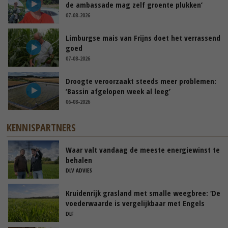
de ambassade mag zelf groente plukken’
07-08-2026
Limburgse mais van Frijns doet het verrassend
goed
07-08-2026
Droogte veroorzaakt steeds meer problemen:
‘Bassin afgelopen week al leeg’
06-08-2026
KENNISPARTNERS
Waar valt vandaag de meeste energiewinst te
behalen
DLV ADVIES
Kruidenrijk grasland met smalle weegbree: ‘De
voederwaarde is vergelijkbaar met Engels
raaigras’
DLF