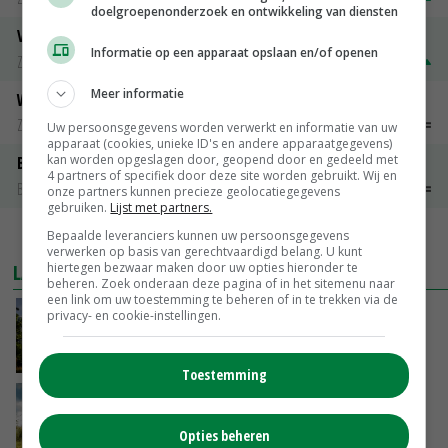
doelgroepenonderzoek en ontwikkeling van diensten
Volle melkpoeder
Informatie op een apparaat opslaan en/of openen
Zuivel weekprijzen
€ 345,00
€ 20,00
Meer informatie
Weipoeder
Zuivel weekprijzen
€ 134,00
€ 0,00
Uw persoonsgegevens worden verwerkt en informatie van uw
apparaat (cookies, unieke ID's en andere apparaatgegevens)
kan worden opgeslagen door, geopend door en gedeeld met
Boeren Gouda 12 kg
4 partners of specifiek door deze site worden gebruikt. Wij en
Boerenkaas
€ 6,05
€ 0,00
onze partners kunnen precieze geolocatiegegevens
gebruiken.
Lijst met partners.
MEER MARKTPRIJZEN
Bepaalde leveranciers kunnen uw persoonsgegevens
verwerken op basis van gerechtvaardigd belang. U kunt
LAATSTE NIEUWS
hiertegen bezwaar maken door uw opties hieronder te
beheren. Zoek onderaan deze pagina of in het sitemenu naar
een link om uw toestemming te beheren of in te trekken via de
Kamervragen over onttrekkingsverbod,
privacy- en cookie-instellingen.
minister spreekt van ‘ondernemersrisico’
GISTEREN, 16:27
Toestemming
‘Rendement van Krullvarkens komt van de
overkant’
Opties beheren
GISTEREN, 15:30