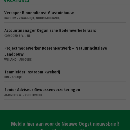
Verkoper Binnendienst Glastuinbouw
KARO BV - ZWAAGDIJK, NOORD-HOLLAND,
Accountmanager Organische Bodemverbeteraars
COMGOED B.V. - NL
Projectmedewerker BoerenNetwerk – Natuurinclusieve
Landbouw
WIJ.LAND - ABCOUDE
Teamleider instroom kwekerij
IBN - SCHAIJK
Senior Adviseur Gewassenverzekeringen
AGRIVER U.A. - ZOETERMEER
Meld u hier aan voor de Nieuwe Oogst nieuwsbrief!