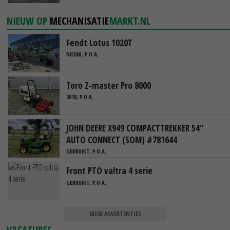
NIEUW OP
MECHANISATIE
MARKT.NL
Fendt Lotus 1020T
NIEUW, P.O.A.
Toro Z-master Pro 8000
2018, P.O.A.
JOHN DEERE X949 COMPACTTREKKER 54"
AUTO CONNECT (SOM) #781644
GEBRUIKT, P.O.A.
Front PTO valtra 4 serie
GEBRUIKT, P.O.A.
MEER ADVERTENTIES
VACATURES