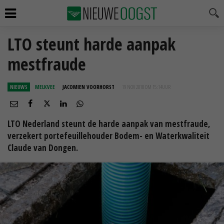
LTO steunt harde aanpak
mestfraude
NIEUWS
MELKVEE
JACOMIEN VOORHORST
19 NOV 2018 OM 15:14
UUR
LTO Nederland steunt de harde aanpak van mestfraude,
verzekert portefeuillehouder Bodem- en Waterkwaliteit
Claude van Dongen.