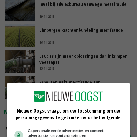
Inval bij adviesbureau vanwege mestfraude
19-11-2018
Limburgse krachtenbundeling mestfraude
16-11-2018
LTO: er zijn meer oplossingen dan inkrimpen
veestapel
13-11-2018
Schouten pakt mestfraude aan
06-10-2018
Nieuwe Oogst vraagt om uw toestemming om uw
MARKTPRIJZEN
persoonsgegevens te gebruiken voor het volgende:
Magere melkpoeder
Gepersonaliseerde advertenties en content,
advertentie- en contentmetingen,
Zuivel weekprijzen
€ 269,00
€ 7,00