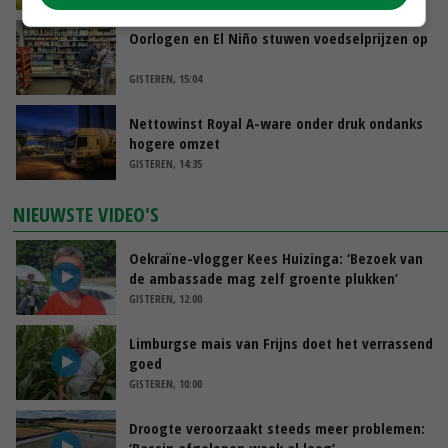
Oorlogen en El Niño stuwen voedselprijzen op
GISTEREN, 15:04
Nettowinst Royal A-ware onder druk ondanks
hogere omzet
GISTEREN, 14:35
NIEUWSTE VIDEO'S
Oekraïne-vlogger Kees Huizinga: ‘Bezoek van
de ambassade mag zelf groente plukken’
GISTEREN, 12:00
Limburgse mais van Frijns doet het verrassend
goed
GISTEREN, 10:00
Droogte veroorzaakt steeds meer problemen:
‘Bassin afgelopen week al leeg’