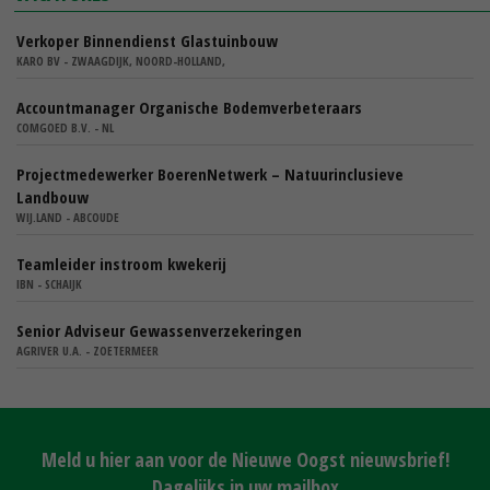
Verkoper Binnendienst Glastuinbouw
KARO BV - ZWAAGDIJK, NOORD-HOLLAND,
Accountmanager Organische Bodemverbeteraars
COMGOED B.V. - NL
Projectmedewerker BoerenNetwerk – Natuurinclusieve
Landbouw
WIJ.LAND - ABCOUDE
Teamleider instroom kwekerij
IBN - SCHAIJK
Senior Adviseur Gewassenverzekeringen
AGRIVER U.A. - ZOETERMEER
Meld u hier aan voor de Nieuwe Oogst nieuwsbrief!
Dagelijks in uw mailbox