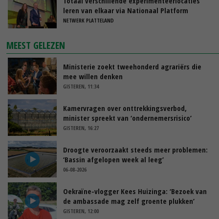
Totaal verschillende experimenteerlocaties
leren van elkaar via Nationaal Platform
NETWERK PLATTELAND
MEEST GELEZEN
Ministerie zoekt tweehonderd agrariërs die
mee willen denken
GISTEREN, 11:34
Kamervragen over onttrekkingsverbod,
minister spreekt van ‘ondernemersrisico’
GISTEREN, 16:27
Droogte veroorzaakt steeds meer problemen:
‘Bassin afgelopen week al leeg’
06-08-2026
Oekraïne-vlogger Kees Huizinga: ‘Bezoek van
de ambassade mag zelf groente plukken’
GISTEREN, 12:00