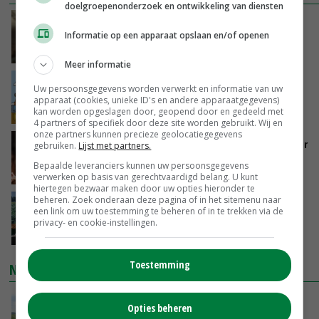
doelgroepenonderzoek en ontwikkeling van diensten
‘Samenwerking A-ware en Amalthea gaat
Informatie op een apparaat opslaan en/of openen
zorgen voor meer balans’
VANDAAG, 16:01
Meer informatie
Internationale vraag naar geitenzuivel blijft
Uw persoonsgegevens worden verwerkt en informatie van uw
groot: Nederland in Europese top
apparaat (cookies, unieke ID's en andere apparaatgegevens)
kan worden opgeslagen door, geopend door en gedeeld met
VANDAAG, 15:33
4 partners of specifiek door deze site worden gebruikt. Wij en
onze partners kunnen precieze geolocatiegegevens
Vlaamse varkensstapel krimpt, pluimveesector
gebruiken.
Lijst met partners.
groeit door schaalvergroting
Bepaalde leveranciers kunnen uw persoonsgegevens
VANDAAG, 15:20
verwerken op basis van gerechtvaardigd belang. U kunt
hiertegen bezwaar maken door uw opties hieronder te
beheren. Zoek onderaan deze pagina of in het sitemenu naar
‘Cijfer jezelf niet weg en doe vooral ook waar
een link om uw toestemming te beheren of in te trekken via de
je gelukkig van wordt’
privacy- en cookie-instellingen.
VANDAAG, 13:31
Toestemming
NIEUWSTE VIDEO'S
POAH!: John Deere 7730
Opties beheren