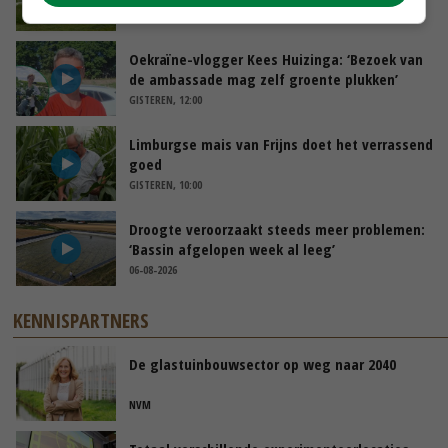
VANDAAG, 10:00
Oekraïne-vlogger Kees Huizinga: ‘Bezoek van
de ambassade mag zelf groente plukken’
GISTEREN, 12:00
Limburgse mais van Frijns doet het verrassend
goed
GISTEREN, 10:00
Droogte veroorzaakt steeds meer problemen:
‘Bassin afgelopen week al leeg’
06-08-2026
KENNISPARTNERS
De glastuinbouwsector op weg naar 2040
NVM