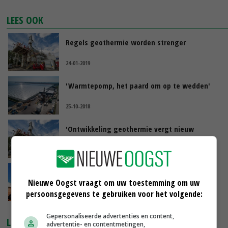
LEES OOK
Regels geothermie worden strenger
24-01-2019
'Warmtepomp, het paard om op te wedden'
25-10-2018
'Ontwikkeling geothermie vergt nieuw
beleid'
26-07-2018
CWG Grubbenvorst stopt met winning
Nieuwe Oogst vraagt om uw toestemming om uw
aardwarmte
persoonsgegevens te gebruiken voor het volgende:
02-06-2018
Gepersonaliseerde advertenties en content,
LAATSTE NIEUWS
advertentie- en contentmetingen,