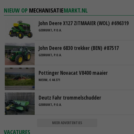
NIEUW OP
MECHANISATIE
MARKT.NL
John Deere X127 ZITMAAIER (WOL) #696319
GEBRUIKT, P.O.A.
John Deere 6830 trekker (BEN) #87517
GEBRUIKT, P.O.A.
Pottinger Novacat V8400 maaier
NIEUW, € 44.371
Deutz Fahr trommelschudder
GEBRUIKT, P.O.A.
MEER ADVERTENTIES
VACATURES