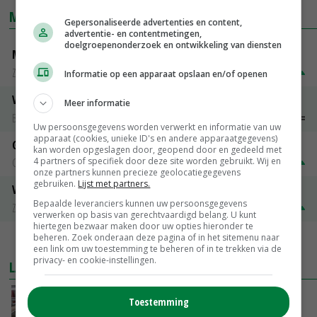
MARKTPRIJZEN
Gepersonaliseerde advertenties en content,
advertentie- en contentmetingen,
doelgroepenonderzoek en ontwikkeling van diensten
Magere melkpoeder
Zuivel NL
€ 269,00
€ 7,00
Informatie op een apparaat opslaan en/of openen
Vleeskuikens 2001-2600 gr
Meer informatie
Barneveld
€ 1,09
~
€ 1,11
Uw persoonsgegevens worden verwerkt en informatie van uw
apparaat (cookies, unieke ID's en andere apparaatgegevens)
Gerst
kan worden opgeslagen door, geopend door en gedeeld met
4 partners of specifiek door deze site worden gebruikt. Wij en
Groningen
€ 197,00
€ 2,00
onze partners kunnen precieze geolocatiegegevens
gebruiken.
Lijst met partners.
Volle melkpoeder
Bepaalde leveranciers kunnen uw persoonsgegevens
Zuivel NL
€ 345,00
€ 20,00
verwerken op basis van gerechtvaardigd belang. U kunt
hiertegen bezwaar maken door uw opties hieronder te
beheren. Zoek onderaan deze pagina of in het sitemenu naar
MEER MARKTPRIJZEN
een link om uw toestemming te beheren of in te trekken via de
privacy- en cookie-instellingen.
LAATSTE NIEUWS
‘Door hittegolf is aantal terugkomers bij
Toestemming
zeugen verdubbeld’