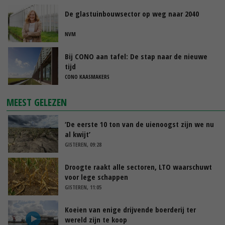
De glastuinbouwsector op weg naar 2040
NVM
Bij CONO aan tafel: De stap naar de nieuwe
tijd
CONO KAASMAKERS
MEEST GELEZEN
‘De eerste 10 ton van de uienoogst zijn we nu
al kwijt’
GISTEREN, 09:28
Droogte raakt alle sectoren, LTO waarschuwt
voor lege schappen
GISTEREN, 11:05
Koeien van enige drijvende boerderij ter
wereld zijn te koop