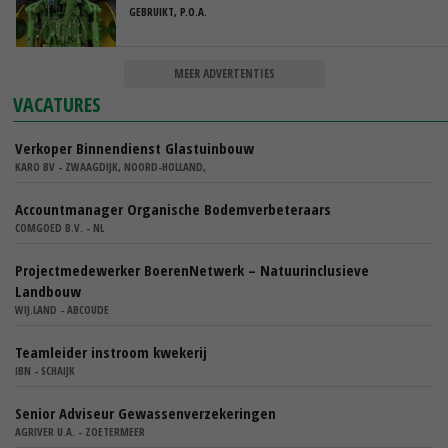
GEBRUIKT, P.O.A.
MEER ADVERTENTIES
VACATURES
Verkoper Binnendienst Glastuinbouw
KARO BV - ZWAAGDIJK, NOORD-HOLLAND,
Accountmanager Organische Bodemverbeteraars
COMGOED B.V. - NL
Projectmedewerker BoerenNetwerk – Natuurinclusieve
Landbouw
WIJ.LAND - ABCOUDE
Teamleider instroom kwekerij
IBN - SCHAIJK
Senior Adviseur Gewassenverzekeringen
AGRIVER U.A. - ZOETERMEER