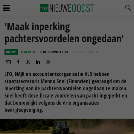
'Maak inperking
pachtersvoordelen ongedaan'
NIEUWS
ALGEMEEN
RENÉ BOUWMEESTER
14 FEB 2019 OM 09:52
UUR
LTO, NAJK en accountantsorganisatie VLB hebben
staatssecretaris Menno Snel (Financiën) gevraagd om de
inperking van de pachtersvoordelen ongedaan te maken.
Snel heeft deze fiscale voordelen van pacht ingeperkt en
dat bemoeilijkt volgens de drie organisaties
bedrijfsopvolging.