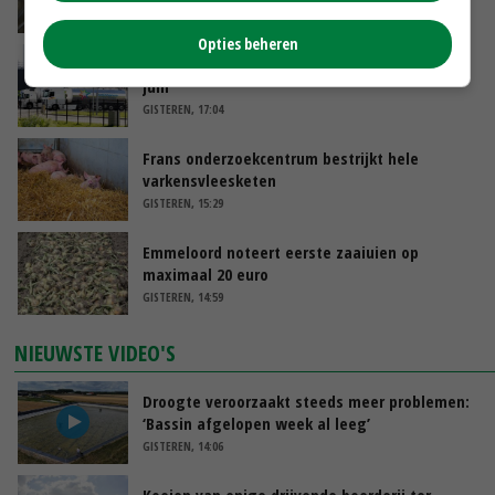
VANDAAG, 06:19
Opties beheren
Gemiddelde Europese melkprijs daalt licht in
juni
GISTEREN, 17:04
Frans onderzoekcentrum bestrijkt hele
varkensvleesketen
GISTEREN, 15:29
Emmeloord noteert eerste zaaiuien op
maximaal 20 euro
GISTEREN, 14:59
NIEUWSTE VIDEO'S
Droogte veroorzaakt steeds meer problemen:
‘Bassin afgelopen week al leeg’
GISTEREN, 14:06
Koeien van enige drijvende boerderij ter