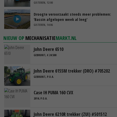
GISTEREN, 12:00
Droogte veroorzaakt steeds meer problemen:
‘Bassin afgelopen week al leeg’
GISTEREN, 14:06
NIEUW OP
MECHANISATIE
MARKT.NL
John Deere 6510
GEBRUIKT, € 24.500
John Deere 6155M trekker (DRO) #705202
GEBRUIKT, P.O.A.
Case IH PUMA 160 CVX
2014, P.O.A.
John Deere 6210R trekker (ZUI) #501512