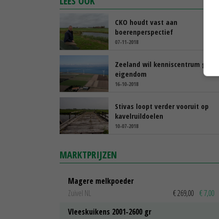
LEES OOK
CKO houdt vast aan
boerenperspectief
07-11-2018
Zeeland wil kenniscentrum gron
eigendom
16-10-2018
Stivas loopt verder vooruit op
kavelruildoelen
10-07-2018
MARKTPRIJZEN
Magere melkpoeder
Zuivel NL
€ 269,00
€ 7,00
Vleeskuikens 2001-2600 gr