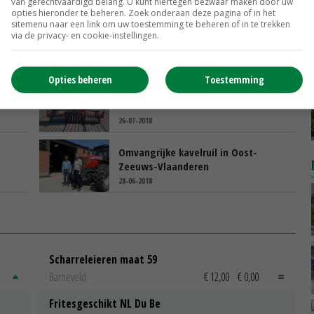
van gerechtvaardigd belang. U kunt hiertegen bezwaar maken door uw
opties hieronder te beheren. Zoek onderaan deze pagina of in het
sitemenu naar een link om uw toestemming te beheren of in te trekken
Flevolandse kavelruil minstens 750
via de privacy- en cookie-instellingen.
hectare groot
18-10-2018
Opties beheren
Toestemming
d en
Kavelruil Dronten stap dichterbij
26-07-2018
Omvangrijke kavelruil in Oost-
Zeeuws-Vlaanderen
28-06-2018
Scharreleieren maat 59
Barneveld
€ 12,00
€ 0,00
Fritesgeschikt NL Du Be