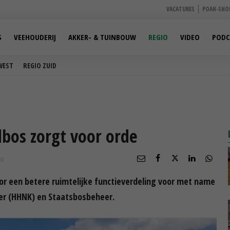
VACATURES
POAH-SHO
S
VEEHOUDERIJ
AKKER- & TUINBOUW
REGIO
VIDEO
PODC
WEST
REGIO ZUID
dbos zorgt voor orde
UR
oor een betere ruimtelijke functieverdeling voor met name
r (HHNK) en Staatsbosbeheer.