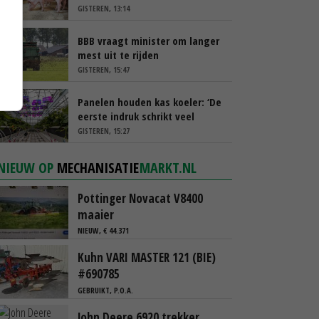
GISTEREN, 13:14
BBB vraagt minister om langer
mest uit te rijden
GISTEREN, 15:47
Panelen houden kas koeler: ‘De
eerste indruk schrikt veel
tuinders af’
GISTEREN, 15:27
NIEUW OP
MECHANISATIE
MARKT.NL
Pottinger Novacat V8400
maaier
NIEUW, € 44.371
Kuhn VARI MASTER 121 (BIE)
#690785
GEBRUIKT, P.O.A.
John Deere 6920 trekker