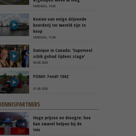
VANDAAG, 14:06
Koeien van enige drijvende
boerderij ter wereld zijn te
koop
VANDAAG, 12:00
Danique in Canada: ‘Superveel
schik gehad tijdens stage’
04-08-2026
POAH!: Fendt 1042
01-08-2026
KENNISPARTNERS
Hoge prijzen en droogte: hoe
kan zwavel helpen bij de
bemesting?
YARA