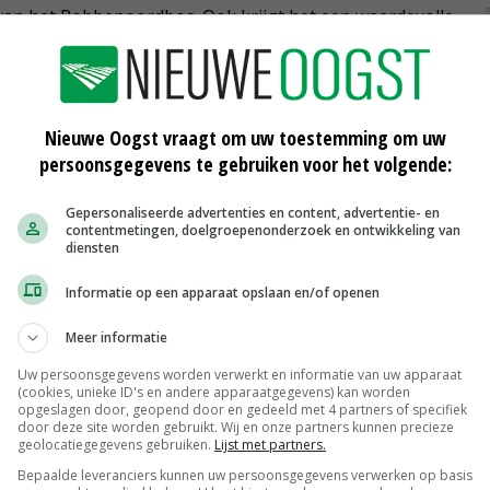
an het Robbenoordbos. Ook krijgt het een waardevolle
Nieuwe Oogst vraagt om uw toestemming om uw
t gebied naar een naastgelegen kavel en naar de voor
persoonsgegevens te gebruiken voor het volgende:
van Staatsbosbeheer. De eerdere locatie die HHNK voor
ngermeer is hiermee definitief van tafel.
Gepersonaliseerde advertenties en content, advertentie- en
contentmetingen, doelgroepenonderzoek en ontwikkeling van
diensten
Informatie op een apparaat opslaan en/of openen
t
Meer informatie
Uw persoonsgegevens worden verwerkt en informatie van uw apparaat
(cookies, unieke ID's en andere apparaatgegevens) kan worden
opgeslagen door, geopend door en gedeeld met 4 partners of specifiek
door deze site worden gebruikt. Wij en onze partners kunnen precieze
geolocatiegegevens gebruiken.
Lijst met partners.
Bepaalde leveranciers kunnen uw persoonsgegevens verwerken op basis