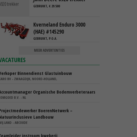
GEBRUIKT, € 29.500
Kverneland Enduro 3000
(HAE) #145290
GEBRUIKT, P.O.A.
MEER ADVERTENTIES
VACATURES
Verkoper Binnendienst Glastuinbouw
KARO BV - ZWAAGDIJK, NOORD-HOLLAND,
Accountmanager Organische Bodemverbeteraars
COMGOED B.V. - NL
Projectmedewerker BoerenNetwerk –
Natuurinclusieve Landbouw
WIJ.LAND - ABCOUDE
Teamleider instroom kwekerij