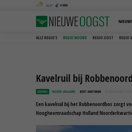
0 MM
21,5
NIEUW
ALLE REGIO'S
REGIO NOORD
REGIO OOST
REGIO 
Kavelruil bij Robbenoor
NIEUWS
NOORD-HOLLAND
BERT HARTMAN
07 NOV 2018 OM 17:22
U
Een kavelruil bij het Robbenoordbos zorgt v
Hoogheemraadschap Holland Noorderkwartie