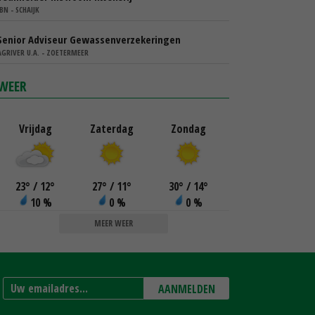
IBN - SCHAIJK
Senior Adviseur Gewassenverzekeringen
AGRIVER U.A. - ZOETERMEER
WEER
Vrijdag
Zaterdag
Zondag
23
°
/ 12
°
27
°
/ 11
°
30
°
/ 14
°
10 %
0 %
0 %
MEER WEER
AANMELDEN