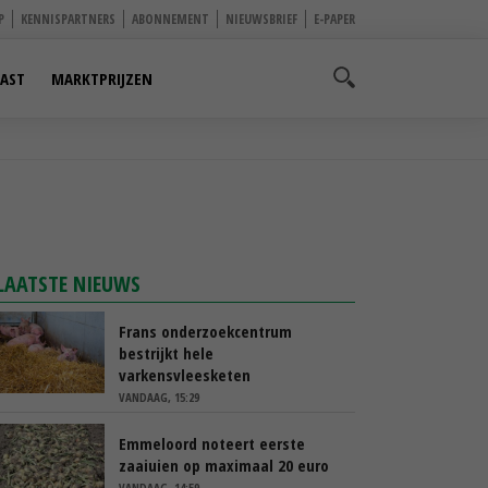
P
KENNISPARTNERS
ABONNEMENT
NIEUWSBRIEF
E-PAPER
AST
MARKTPRIJZEN
LAATSTE NIEUWS
Frans onderzoekcentrum
bestrijkt hele
varkensvleesketen
VANDAAG, 15:29
Emmeloord noteert eerste
zaaiuien op maximaal 20 euro
VANDAAG, 14:59