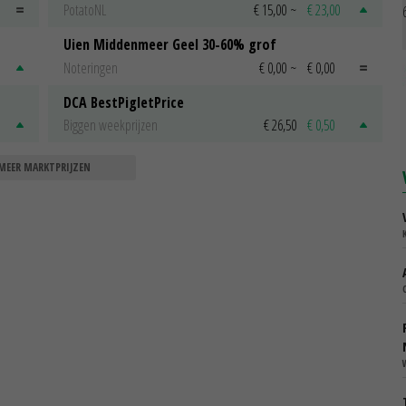
PotatoNL
€ 15,00
~
€ 23,00
Uien Middenmeer Geel 30-60% grof
Noteringen
€ 0,00
~
€ 0,00
DCA BestPigletPrice
Biggen weekprijzen
€ 26,50
€ 0,50
MEER MARKTPRIJZEN