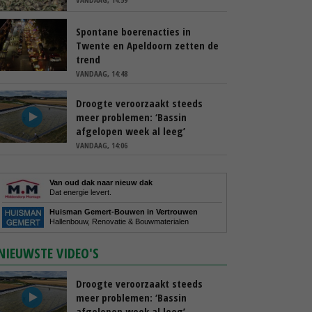
Spontane boerenacties in
Twente en Apeldoorn zetten de
trend
VANDAAG, 14:48
Droogte veroorzaakt steeds
meer problemen: ‘Bassin
afgelopen week al leeg’
VANDAAG, 14:06
Van oud dak naar nieuw dak
Dat energie levert.
Huisman Gemert-Bouwen in Vertrouwen
Hallenbouw, Renovatie & Bouwmaterialen
NIEUWSTE VIDEO'S
Droogte veroorzaakt steeds
meer problemen: ‘Bassin
afgelopen week al leeg’