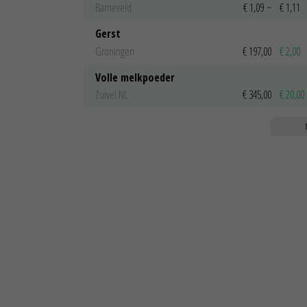
Barneveld
€ 1,09
~
€ 1,11
Gerst
Groningen
€ 197,00
€ 2,00
Volle melkpoeder
Zuivel NL
€ 345,00
€ 20,00