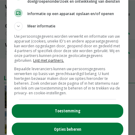
doelgroepenonderzoek en ontwikkeling van diensten
Vleeskuikens 2001-2600 gr
Informatie op een apparaat opslaan en/of openen
Barneveld
€ 1,09
~
€ 1,11
Gerst
Meer informatie
Groningen
€ 197,00
€ 2,00
Uw persoonsgegevens worden verwerkt en informatie van uw
apparaat (cookies, unieke ID's en andere apparaatgegevens)
Volle melkpoeder
kan worden opgeslagen door, geopend door en gedeeld met
4 partners of specifiek door deze site worden gebruikt. Wij en
Zuivel NL
€ 345,00
€ 20,00
onze partners kunnen precieze geolocatiegegevens
gebruiken.
Lijst met partners.
MEER MARKTPRIJZEN
Bepaalde leveranciers kunnen uw persoonsgegevens
verwerken op basis van gerechtvaardigd belang. U kunt
LAATSTE NIEUWS
hiertegen bezwaar maken door uw opties hieronder te
beheren. Zoek onderaan deze pagina of in het sitemenu naar
een link om uw toestemming te beheren of in te trekken via de
Kamervragen over onttrekkingsverbod,
privacy- en cookie-instellingen.
minister spreekt van ‘ondernemersrisico’
VANDAAG, 16:27
Toestemming
‘Rendement van Krullvarkens komt van de
overkant’
Opties beheren
VANDAAG, 15:30