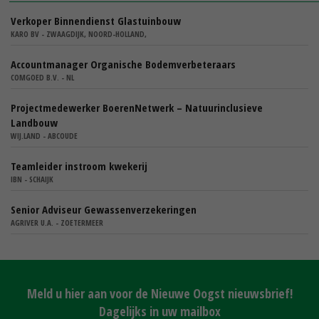
Verkoper Binnendienst Glastuinbouw
KARO BV - ZWAAGDIJK, NOORD-HOLLAND,
Accountmanager Organische Bodemverbeteraars
COMGOED B.V. - NL
Projectmedewerker BoerenNetwerk – Natuurinclusieve
Landbouw
WIJ.LAND - ABCOUDE
Teamleider instroom kwekerij
IBN - SCHAIJK
Senior Adviseur Gewassenverzekeringen
AGRIVER U.A. - ZOETERMEER
Meld u hier aan voor de Nieuwe Oogst nieuwsbrief!
Dagelijks in uw mailbox