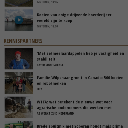
GISTEREN, 14:06
Koeien van enige drijvende boerderij ter
wereld zijn te koop
GISTEREN, 12:00
KENNISPARTNERS
'Met zetmeelaardappelen heb je vastigheid en
stabiliteit'
BAYER CROP SCIENCE
Familie Wilpshaar groeit in Canada: 500 koeien
en robotmelken
LELY
WTTA: wat betekent de nieuwe wet voor
agrarische ondernemers die werken met
uitzendkrachten?
AB WERKT ZUID-NEDERLAND
Brede spuitmix met Soberan houdt mais prima