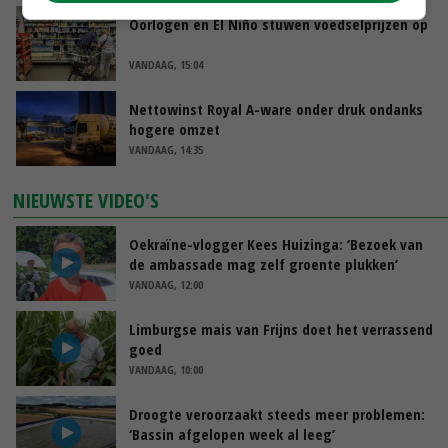
Oorlogen en El Niño stuwen voedselprijzen op
VANDAAG, 15:04
Nettowinst Royal A-ware onder druk ondanks
hogere omzet
VANDAAG, 14:35
NIEUWSTE VIDEO'S
Oekraïne-vlogger Kees Huizinga: ‘Bezoek van
de ambassade mag zelf groente plukken’
VANDAAG, 12:00
Limburgse mais van Frijns doet het verrassend
goed
VANDAAG, 10:00
Droogte veroorzaakt steeds meer problemen:
‘Bassin afgelopen week al leeg’