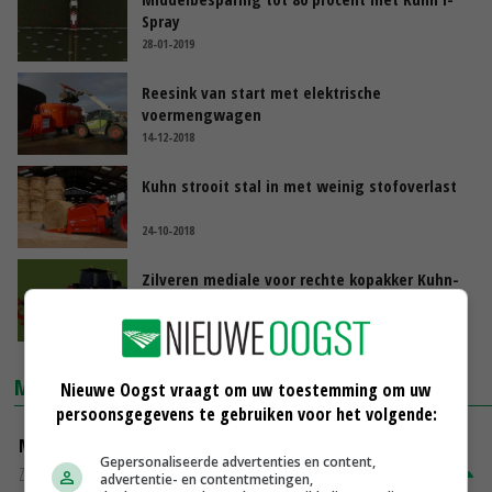
Spray
28-01-2019
Reesink van start met elektrische
voermengwagen
14-12-2018
Kuhn strooit stal in met weinig stofoverlast
24-10-2018
Zilveren mediale voor rechte kopakker Kuhn-
ploeg
13-10-2017
MARKTPRIJZEN
Nieuwe Oogst vraagt om uw toestemming om uw
persoonsgegevens te gebruiken voor het volgende:
Magere melkpoeder
Gepersonaliseerde advertenties en content,
Zuivel NL
€ 269,00
€ 7,00
advertentie- en contentmetingen,