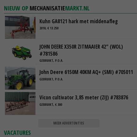
NIEUW OP
MECHANISATIE
MARKT.NL
Kuhn GA8121 hark met middenafleg
2010, € 13.250
JOHN DEERE X350R ZITMAAIER 42" (WOL)
#781586
GEBRUIKT, P.O.A.
John Deere 6150M 40KM AQ+ (SMI) #705011
GEBRUIKT, P.O.A.
Vicon cultivator 3,85 meter (ZIJ) #783876
GEBRUIKT, € 300
MEER ADVERTENTIES
VACATURES