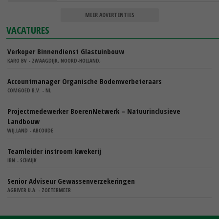
MEER ADVERTENTIES
VACATURES
Verkoper Binnendienst Glastuinbouw
KARO BV - ZWAAGDIJK, NOORD-HOLLAND,
Accountmanager Organische Bodemverbeteraars
COMGOED B.V. - NL
Projectmedewerker BoerenNetwerk – Natuurinclusieve
Landbouw
WIJ.LAND - ABCOUDE
Teamleider instroom kwekerij
IBN - SCHAIJK
Senior Adviseur Gewassenverzekeringen
AGRIVER U.A. - ZOETERMEER