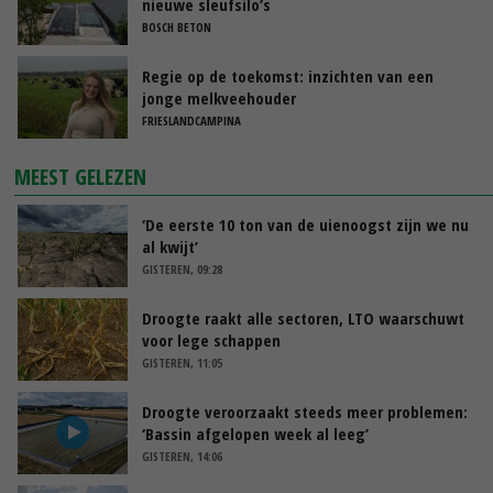
nieuwe sleufsilo’s
BOSCH BETON
Regie op de toekomst: inzichten van een
jonge melkveehouder
FRIESLANDCAMPINA
MEEST GELEZEN
‘De eerste 10 ton van de uienoogst zijn we nu
al kwijt’
GISTEREN, 09:28
Droogte raakt alle sectoren, LTO waarschuwt
voor lege schappen
GISTEREN, 11:05
Droogte veroorzaakt steeds meer problemen:
‘Bassin afgelopen week al leeg’
GISTEREN, 14:06