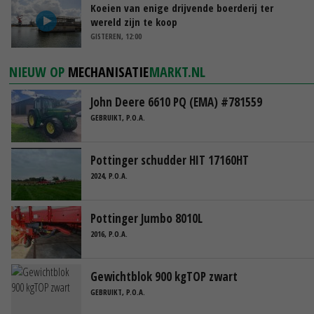
Koeien van enige drijvende boerderij ter
wereld zijn te koop
GISTEREN, 12:00
NIEUW OP
MECHANISATIE
MARKT.NL
John Deere 6610 PQ (EMA) #781559
GEBRUIKT, P.O.A.
Pottinger schudder HIT 17160HT
2024, P.O.A.
Pottinger Jumbo 8010L
2016, P.O.A.
Gewichtblok 900 kgTOP zwart
GEBRUIKT, P.O.A.