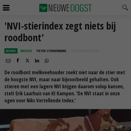
'NVI-stierindex zegt niets bij
roodbont'
NIEUWS
MELKVEE
PIETER STOKKERMANS
12 JAN 2019 OM 10:15
UUR
De roodbont melkveehouder zoekt niet naar de stier met
de hoogste NVI, maar naar bijvoorbeeld gehalten. Ook
stieren met een lagere NVI krijgen daarom volop kansen,
stelt Erik Laarhuis van KI Kampen. 'De NVI staat in onze
ogen voor Niks Vertellende Index.'