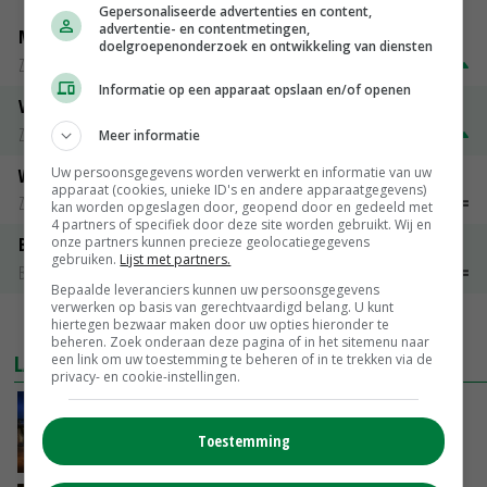
Gepersonaliseerde advertenties en content,
advertentie- en contentmetingen,
Magere melkpoeder
doelgroepenonderzoek en ontwikkeling van diensten
Zuivel weekprijzen
€ 269,00
€ 7,00
Informatie op een apparaat opslaan en/of openen
Volle melkpoeder
Zuivel weekprijzen
€ 345,00
€ 20,00
Meer informatie
Uw persoonsgegevens worden verwerkt en informatie van uw
Weipoeder
apparaat (cookies, unieke ID's en andere apparaatgegevens)
Zuivel weekprijzen
€ 134,00
€ 0,00
kan worden opgeslagen door, geopend door en gedeeld met
4 partners of specifiek door deze site worden gebruikt. Wij en
onze partners kunnen precieze geolocatiegegevens
Boeren Gouda 12 kg
gebruiken.
Lijst met partners.
Boerenkaas
€ 6,05
€ 0,00
Bepaalde leveranciers kunnen uw persoonsgegevens
verwerken op basis van gerechtvaardigd belang. U kunt
MEER MARKTPRIJZEN
hiertegen bezwaar maken door uw opties hieronder te
beheren. Zoek onderaan deze pagina of in het sitemenu naar
LAATSTE NIEUWS
een link om uw toestemming te beheren of in te trekken via de
privacy- en cookie-instellingen.
Nettowinst Royal A-ware onder druk ondanks
hogere omzet
Toestemming
VANDAAG, 14:35