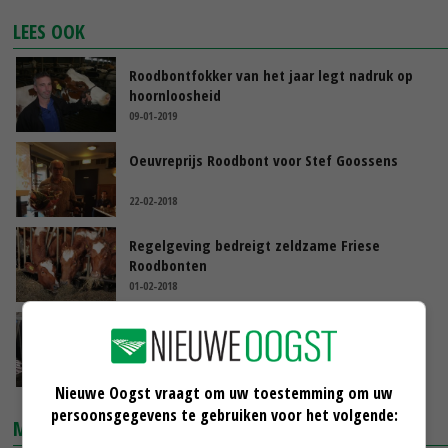
LEES OOK
Roodbontfokker van het jaar legt nadruk op
hoornloosheid
09-01-2019
Oeuvreprijs Roodbont voor Stef Goossens
22-02-2018
Regelgeving bedreigt zeldzame Friese
Roodbonten
01-02-2018
Van Wichen Roodbontfokker 2017
30-01-2018
Nieuwe Oogst vraagt om uw toestemming om uw
persoonsgegevens te gebruiken voor het volgende:
MARKTPRIJZEN