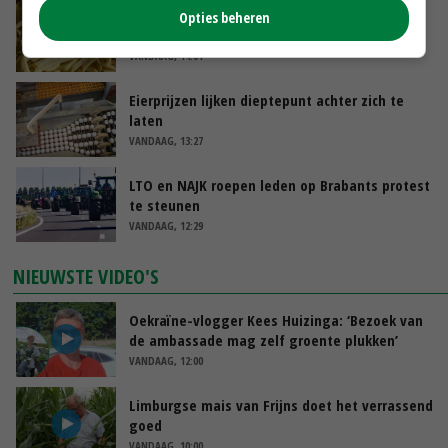
Aandeel China in wereldwijde fritesexport
Opties beheren
neemt verder toe
VANDAAG, 14:01
Eierprijzen lijken dieptepunt achter zich te
laten
VANDAAG, 13:27
LTO en NAJK roepen leden op Brabants protest
te steunen
VANDAAG, 12:29
NIEUWSTE VIDEO'S
Oekraïne-vlogger Kees Huizinga: ‘Bezoek van
de ambassade mag zelf groente plukken’
VANDAAG, 12:00
Limburgse mais van Frijns doet het verrassend
goed
VANDAAG, 10:00