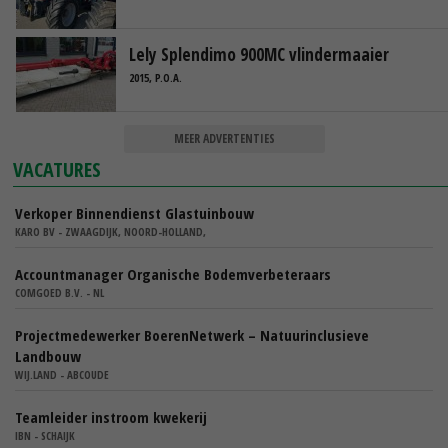
Lely Splendimo 900MC vlindermaaier
2015, P.O.A.
MEER ADVERTENTIES
VACATURES
Verkoper Binnendienst Glastuinbouw
KARO BV - ZWAAGDIJK, NOORD-HOLLAND,
Accountmanager Organische Bodemverbeteraars
COMGOED B.V. - NL
Projectmedewerker BoerenNetwerk – Natuurinclusieve
Landbouw
WIJ.LAND - ABCOUDE
Teamleider instroom kwekerij
IBN - SCHAIJK