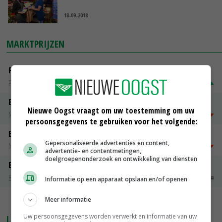
18-09-2018
MARKTPRIJZEN
Fritesgeschikt NL Du Be
PotatoNL
€ 15,00
~
€ 23,00
Emmeloord Tarwe
Nieuwe Oogst vraagt om uw toestemming om uw
Noteringen
€ 205,00
~
€ 208,00
persoonsgegevens te gebruiken voor het volgende:
Emmeloord Schaaltjespeen
Gepersonaliseerde advertenties en content,
Noteringen
€ 5,00
~
€ 20,00
advertentie- en contentmetingen,
doelgroepenonderzoek en ontwikkeling van diensten
Bintje A 28/35
Bintje Info
€ 48,00
~
€ 52,00
Informatie op een apparaat opslaan en/of openen
Meer informatie
MEER MARKTPRIJZEN
Uw persoonsgegevens worden verwerkt en informatie van uw
LAATSTE NIEUWS