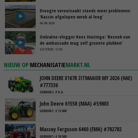
Droogte veroorzaakt steeds meer problemen:
‘Bassin afgelopen week al leeg’
06-08-2026
Oekraïne-vlogger Kees Huizinga: ‘Bezoek van
de ambassade mag zelf groente plukken’
GISTEREN, 12:00
NIEUW OP
MECHANISATIE
MARKT.NL
JOHN DEERE X167R ZITMAAIER MY 2026 (HAE)
#777336
GEBRUIKT, P.O.A.
John Deere 6155R (MAA) #59803
GEBRUIKT, € 72.000
Massey Ferguson 6460 (EMA) #782782
GEBRUIKT, € 39.500