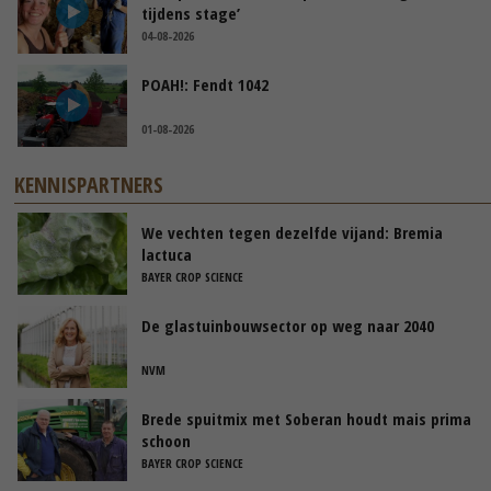
tijdens stage’
04-08-2026
POAH!: Fendt 1042
01-08-2026
KENNISPARTNERS
We vechten tegen dezelfde vijand: Bremia
lactuca
BAYER CROP SCIENCE
De glastuinbouwsector op weg naar 2040
NVM
Brede spuitmix met Soberan houdt mais prima
schoon
BAYER CROP SCIENCE