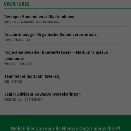
VACATURES
Verkoper Binnendienst Glastuinbouw
KARO BV - ZWAAGDIJK, NOORD-HOLLAND,
Accountmanager Organische Bodemverbeteraars
COMGOED B.V. - NL
Projectmedewerker BoerenNetwerk – Natuurinclusieve
Landbouw
WIJ.LAND - ABCOUDE
Teamleider instroom kwekerij
IBN - SCHAIJK
Senior Adviseur Gewassenverzekeringen
AGRIVER U.A. - ZOETERMEER
Meld u hier aan voor de Nieuwe Oogst nieuwsbrief!