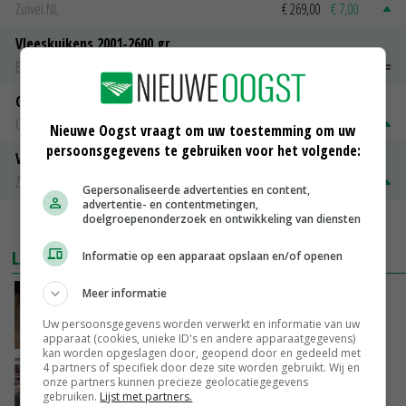
Zuivel NL
€ 269,00
€ 7,00
Vleeskuikens 2001-2600 gr
Barneveld
€ 1,09
~
€ 1,11
Gerst
Groningen
€ 197,00
€ 2,00
Nieuwe Oogst vraagt om uw toestemming om uw
persoonsgegevens te gebruiken voor het volgende:
Volle melkpoeder
Zuivel NL
€ 345,00
€ 20,00
Gepersonaliseerde advertenties en content,
advertentie- en contentmetingen,
doelgroepenonderzoek en ontwikkeling van diensten
MEER MARKTPRIJZEN
LAATSTE NIEUWS
Informatie op een apparaat opslaan en/of openen
Meer informatie
Boterberg zit echt herstel zuivelmarkt in de
weg
Uw persoonsgegevens worden verwerkt en informatie van uw
VANDAAG, 08:59
apparaat (cookies, unieke ID's en andere apparaatgegevens)
kan worden opgeslagen door, geopend door en gedeeld met
4 partners of specifiek door deze site worden gebruikt. Wij en
‘Door hittegolf is aantal terugkomers bij
onze partners kunnen precieze geolocatiegegevens
zeugen verdubbeld’
gebruiken.
Lijst met partners.