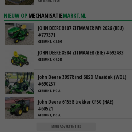
GISTEREN, 14:06
NIEUW OP
MECHANISATIE
MARKT.NL
JOHN DEERE X107 ZITMAAIER MY 2026 (REU)
#777371
GEBRUIKT, € 3.395
JOHN DEERE X584 ZITMAAIER (BIE) #692433
GEBRUIKT, € 9.245
John Deere Z997R incl 60SD Maaidek (WOL)
#690257
GEBRUIKT, P.O.A.
John Deere 6155R trekker CP50 (HAE)
#60521
GEBRUIKT, P.O.A.
MEER ADVERTENTIES