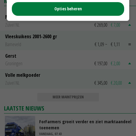
MARKTPRIJZEN
Opties beheren
Magere melkpoeder
Zuivel NL
€ 269,00
€ 7,00
Vleeskuikens 2001-2600 gr
Barneveld
€ 1,09
~
€ 1,11
Gerst
Groningen
€ 197,00
€ 2,00
Volle melkpoeder
Zuivel NL
€ 345,00
€ 20,00
MEER MARKTPRIJZEN
LAATSTE NIEUWS
ForFarmers groeit verder en ziet marktaandeel
toenemen
VANDAAG, 07:43