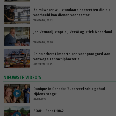
Zalmkweker wil ‘standaard neerzetten die als
voorbeeld kan dienen voor sector’
VANDAAG, 06:21
Jan Vernooij stopt bij Vee&Logistiek Nederland
VANDAAG, 06:00
China scherpt importeisen voor pootgoed aan
vanwege zebrachipbacterie
GISTEREN, 16:25
NIEUWSTE VIDEO'S
Danique in Canada: ‘Superveel schik gehad
tijdens stage’
04-08-2026
POAH!: Fendt 1042