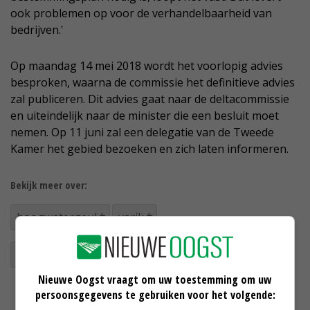
ook problemen op voor de verhandelbaarheid van
bedrijven.'
Op maandag 14 mei 2018 wordt het voorlopig advies
besproken, waarna de commissie het definitieve advies
zal publiceren. Dit advies gaat naar de deltacommissie
en uiteindelijk naar de minister die een besluit moet
nemen. Op 11 juni zal een delegatie van de Tweede
Kamer het gebied bezoeken en zich laten informeren.
Bekijk meer over:
hoogwatergeul
varik
Waterschap Rivierenland
Deltaprogramma
Nieuwe Oogst vraagt om uw toestemming om uw
persoonsgegevens te gebruiken voor het volgende: