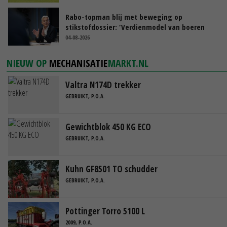
Rabo-topman blij met beweging op
stikstofdossier: ‘Verdienmodel van boeren
blijft cruciaal’
04-08-2026
NIEUW OP
MECHANISATIE
MARKT.NL
Valtra N174D trekker
GEBRUIKT, P.O.A.
Gewichtblok 450 KG ECO
GEBRUIKT, P.O.A.
Kuhn GF8501 TO schudder
GEBRUIKT, P.O.A.
Pottinger Torro 5100 L
2009, P.O.A.