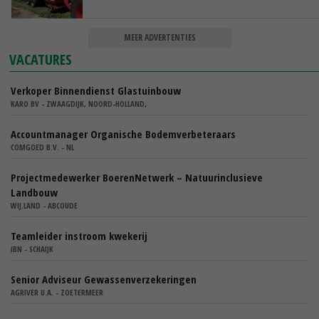
MEER ADVERTENTIES
VACATURES
Verkoper Binnendienst Glastuinbouw
KARO BV - ZWAAGDIJK, NOORD-HOLLAND,
Accountmanager Organische Bodemverbeteraars
COMGOED B.V. - NL
Projectmedewerker BoerenNetwerk – Natuurinclusieve
Landbouw
WIJ.LAND - ABCOUDE
Teamleider instroom kwekerij
IBN - SCHAIJK
Senior Adviseur Gewassenverzekeringen
AGRIVER U.A. - ZOETERMEER