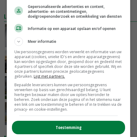
Gepersonaliseerde advertenties en content,
advertentie- en contentmetingen,
LEES OOK
doelgroepenonderzoek en ontwikkeling van diensten
Informatie op een apparaat opslaan en/of openen
Rivierengebied veiliger dankzij
verbeteringsprogramma's
Meer informatie
24-03-2018
Uw persoonsgegevens worden verwerkt en informatie van uw
Onzekerheid geul bij Varik nog niet voorbij
apparaat (cookies, unieke ID's en andere apparaatgegevens)
kan worden opgeslagen door, geopend door en gedeeld met
4 partners of specifiek door deze site worden gebruikt. Wij en
23-02-2018
onze partners kunnen precieze geolocatiegegevens
gebruiken.
Lijst met partners.
Negatief advies over watergeul Varik
Bepaalde leveranciers kunnen uw persoonsgegevens
verwerken op basis van gerechtvaardigd belang. U kunt
20-02-2018
hiertegen bezwaar maken door uw opties hieronder te
beheren. Zoek onderaan deze pagina of in het sitemenu naar
een link om uw toestemming te beheren of in te trekken via de
Waterschappen zetten zich schrap
privacy- en cookie-instellingen.
09-01-2018
Toestemming