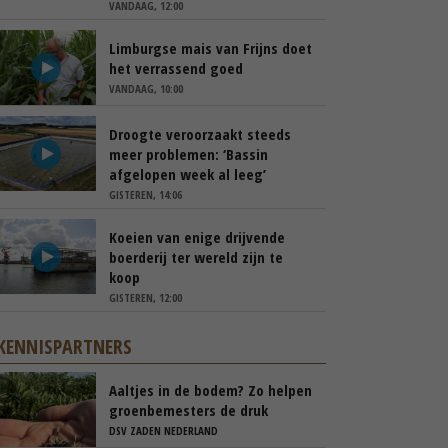
VANDAAG, 12:00
Limburgse mais van Frijns doet
het verrassend goed
VANDAAG, 10:00
Droogte veroorzaakt steeds
meer problemen: ‘Bassin
afgelopen week al leeg’
GISTEREN, 14:06
Koeien van enige drijvende
boerderij ter wereld zijn te
koop
GISTEREN, 12:00
KENNISPARTNERS
Aaltjes in de bodem? Zo helpen
groenbemesters de druk
natuurlijk verlagen
DSV ZADEN NEDERLAND