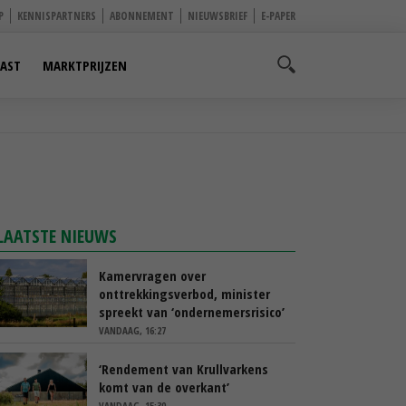
P
KENNISPARTNERS
ABONNEMENT
NIEUWSBRIEF
E-PAPER
AST
MARKTPRIJZEN
LAATSTE NIEUWS
Kamervragen over
onttrekkingsverbod, minister
spreekt van ‘ondernemersrisico’
VANDAAG, 16:27
‘Rendement van Krullvarkens
komt van de overkant’
VANDAAG, 15:30