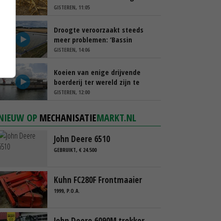
schappen
GISTEREN, 11:05
Droogte veroorzaakt steeds
meer problemen: ‘Bassin
afgelopen week al leeg’
GISTEREN, 14:06
Koeien van enige drijvende
boerderij ter wereld zijn te
koop
GISTEREN, 12:00
NIEUW OP
MECHANISATIE
MARKT.NL
John Deere 6510
GEBRUIKT, € 24.500
Kuhn FC280F Frontmaaier
1999, P.O.A.
John Deere 6090M trekker