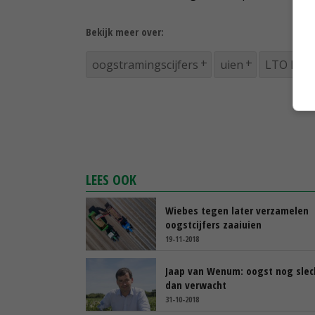
Bekijk meer over:
oogstramingscijfers
uien
LTO Nede
LEES OOK
Wiebes tegen later verzamelen
oogstcijfers zaaiuien
19-11-2018
Jaap van Wenum: oogst nog slec
dan verwacht
31-10-2018