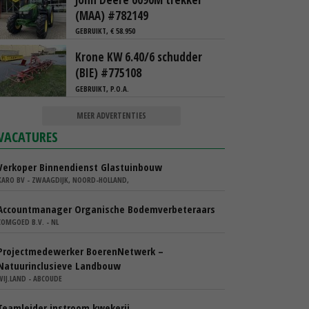
(MAA) #782149
GEBRUIKT, € 58.950
Krone KW 6.40/6 schudder
(BIE) #775108
GEBRUIKT, P.O.A.
MEER ADVERTENTIES
VACATURES
Verkoper Binnendienst Glastuinbouw
KARO BV - ZWAAGDIJK, NOORD-HOLLAND,
Accountmanager Organische Bodemverbeteraars
COMGOED B.V. - NL
Projectmedewerker BoerenNetwerk –
Natuurinclusieve Landbouw
WIJ.LAND - ABCOUDE
Teamleider instroom kwekerij