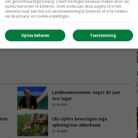
van gerechtvaardigd belang. U kunt hiertegen bezwaar maken door uw
opties hieronder te beheren. Zoek onderaan deze pagina of in het
sitemenu naar een link om uw toestemming te beheren of in te trekken
via de privacy- en cookie-instellingen.
rland
Opties beheren
Toestemming
Landbouweconoom: oogst dit jaar
fors lager
31-10-2018
hter
CBS-cijfers bevestigen lage
opbrengsten akkerbouw
31-10-2018