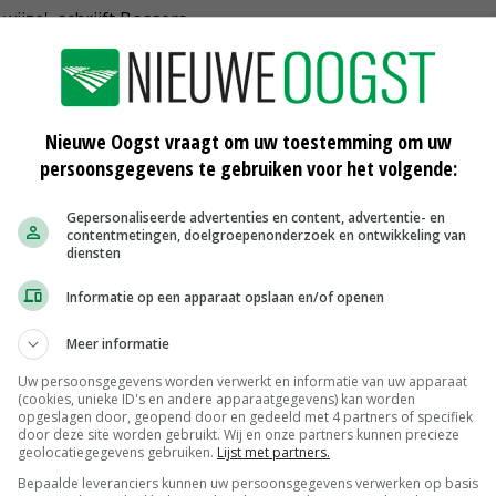
jze', schrijft Bossers.
n veel nauwkeuriger beeld van het uitvalpercentage. Dat
 reden pleit LTO-werkgroep Consumptieaardappelen en
Nieuwe Oogst vraagt om uw toestemming om uw
kel te baseren op de inventarisatie van december.
persoonsgegevens te gebruiken voor het volgende:
Gepersonaliseerde advertenties en content, advertentie- en
contentmetingen, doelgroepenonderzoek en ontwikkeling van
 meerderheid ook voor uitgesproken door voor de motie
diensten
Wiebes heeft aangegeven dat hij deze motie niet kan
enverzwaring. 'Dat is echter niet juist: omdat er één
Informatie op een apparaat opslaan en/of openen
e van een lastenverlichting', stelt Bossers.
Meer informatie
Uw persoonsgegevens worden verwerkt en informatie van uw apparaat
is dat het risico dat de markt een aantal maanden geleid
(cookies, unieke ID's en andere apparaatgegevens) kan worden
opgeslagen door, geopend door en gedeeld met 4 partners of specifiek
rkelijk wordt verkleind. Daarmee wordt de positie van
door deze site worden gebruikt. Wij en onze partners kunnen precieze
geolocatiegegevens gebruiken.
Lijst met partners.
ijk verbeterd. Reden waarom de LTO-werkgroep via de
Bepaalde leveranciers kunnen uw persoonsgegevens verwerken op basis
en de motie alsnog uit te voeren.