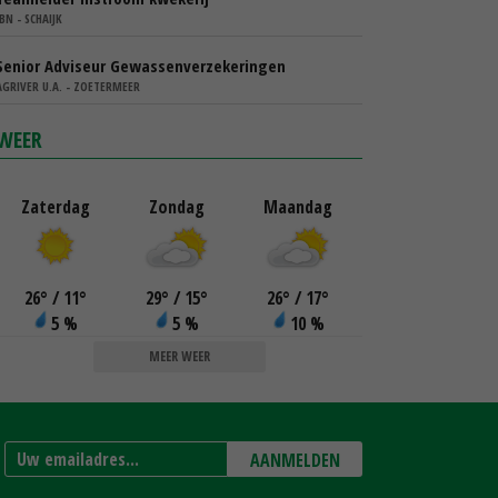
IBN - SCHAIJK
Senior Adviseur Gewassenverzekeringen
AGRIVER U.A. - ZOETERMEER
WEER
Zaterdag
Zondag
Maandag
26
°
/ 11
°
29
°
/ 15
°
26
°
/ 17
°
5 %
5 %
10 %
MEER WEER
AANMELDEN