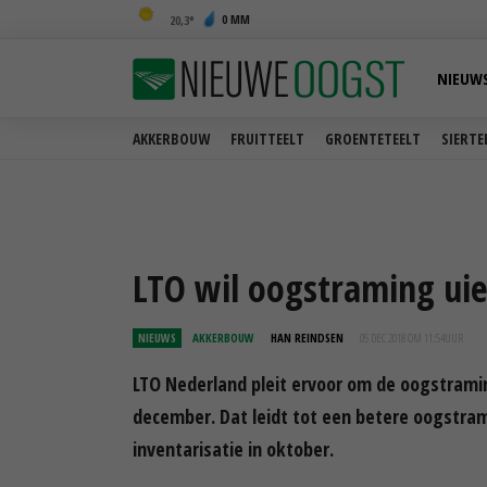
0 MM
20,3
NIEUW
AKKERBOUW
FRUITTEELT
GROENTETEELT
SIERTE
LTO wil oogstraming uie
NIEUWS
AKKERBOUW
HAN REINDSEN
05 DEC 2018 OM 11:54
UUR
LTO Nederland pleit ervoor om de oogstramin
december. Dat leidt tot een betere oogstra
inventarisatie in oktober.