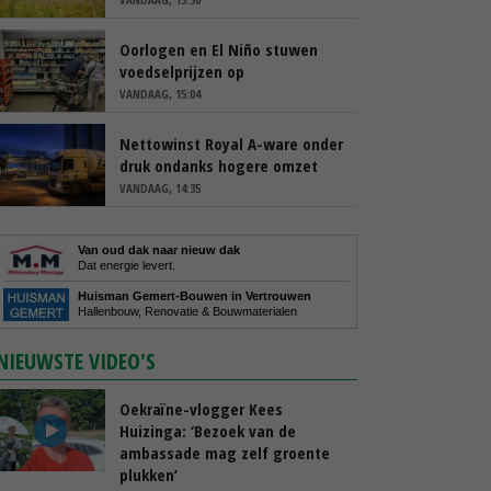
Oorlogen en El Niño stuwen
voedselprijzen op
VANDAAG, 15:04
Nettowinst Royal A-ware onder
druk ondanks hogere omzet
VANDAAG, 14:35
Van oud dak naar nieuw dak
Dat energie levert.
Huisman Gemert-Bouwen in Vertrouwen
Hallenbouw, Renovatie & Bouwmaterialen
NIEUWSTE VIDEO'S
Oekraïne-vlogger Kees
Huizinga: ‘Bezoek van de
ambassade mag zelf groente
plukken’