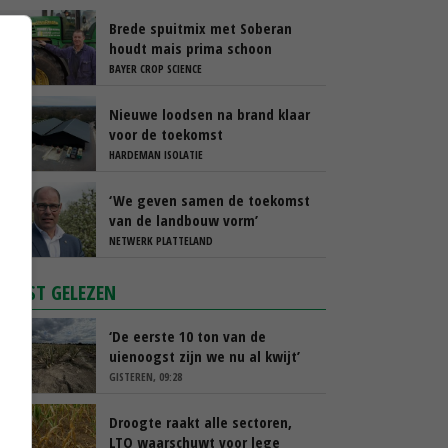
Brede spuitmix met Soberan
houdt mais prima schoon
BAYER CROP SCIENCE
Nieuwe loodsen na brand klaar
voor de toekomst
HARDEMAN ISOLATIE
‘We geven samen de toekomst
van de landbouw vorm’
NETWERK PLATTELAND
MEEST GELEZEN
‘De eerste 10 ton van de
uienoogst zijn we nu al kwijt’
GISTEREN, 09:28
Droogte raakt alle sectoren,
LTO waarschuwt voor lege