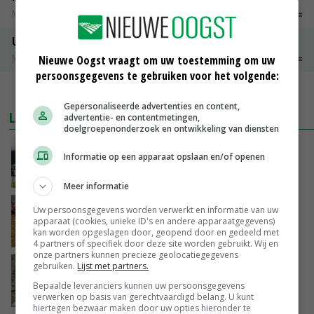
Noteringen
€ 26,00
~
€ 33,00
Uien Middenmeer Geel 30-60% grof
Noteringen
€ 0,00
~
€ 0,00
Nieuwe Oogst vraagt om uw toestemming om uw
persoonsgegevens te gebruiken voor het volgende:
MEER MARKTPRIJZEN
Gepersonaliseerde advertenties en content,
LAATSTE NIEUWS
advertentie- en contentmetingen,
doelgroepenonderzoek en ontwikkeling van diensten
Gemiddelde Europese melkprijs daalt licht in
Informatie op een apparaat opslaan en/of openen
juni
GISTEREN, 17:04
Meer informatie
Frans onderzoekcentrum bestrijkt hele
Uw persoonsgegevens worden verwerkt en informatie van uw
varkensvleesketen
apparaat (cookies, unieke ID's en andere apparaatgegevens)
kan worden opgeslagen door, geopend door en gedeeld met
GISTEREN, 15:29
4 partners of specifiek door deze site worden gebruikt. Wij en
onze partners kunnen precieze geolocatiegegevens
gebruiken.
Lijst met partners.
Emmeloord noteert eerste zaaiuien op
maximaal 20 euro
Bepaalde leveranciers kunnen uw persoonsgegevens
GISTEREN, 14:59
verwerken op basis van gerechtvaardigd belang. U kunt
hiertegen bezwaar maken door uw opties hieronder te