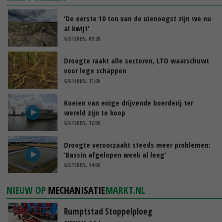
‘De eerste 10 ton van de uienoogst zijn we nu
al kwijt’
GISTEREN, 09:28
Droogte raakt alle sectoren, LTO waarschuwt
voor lege schappen
GISTEREN, 11:05
Koeien van enige drijvende boerderij ter
wereld zijn te koop
GISTEREN, 12:00
Droogte veroorzaakt steeds meer problemen:
‘Bassin afgelopen week al leeg’
GISTEREN, 14:06
NIEUW OP
MECHANISATIE
MARKT.NL
Rumptstad Stoppelploeg