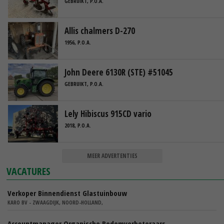
GEBRUIKT, P.O.A.
Allis chalmers D-270
1956, P.O.A.
John Deere 6130R (STE) #51045
GEBRUIKT, P.O.A.
Lely Hibiscus 915CD vario
2018, P.O.A.
MEER ADVERTENTIES
VACATURES
Verkoper Binnendienst Glastuinbouw
KARO BV - ZWAAGDIJK, NOORD-HOLLAND,
Accountmanager Organische Bodemverbeteraars