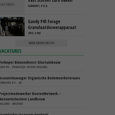
Vast schroef Euro haken
GEBRUIKT, P.O.A.
Gandy P45 Forage
Granulaatdoseerapparaat
2015, € 950
MEER ADVERTENTIES
VACATURES
Verkoper Binnendienst Glastuinbouw
KARO BV - ZWAAGDIJK, NOORD-HOLLAND,
Accountmanager Organische Bodemverbeteraars
COMGOED B.V. - NL
Projectmedewerker BoerenNetwerk –
Natuurinclusieve Landbouw
WIJ.LAND - ABCOUDE
Teamleider instroom kwekerij