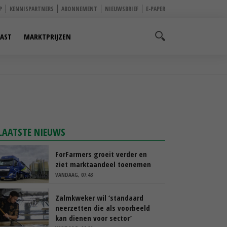
P
KENNISPARTNERS
ABONNEMENT
NIEUWSBRIEF
E-PAPER
AST
MARKTPRIJZEN
LAATSTE NIEUWS
ForFarmers groeit verder en
ziet marktaandeel toenemen
VANDAAG, 07:43
Zalmkweker wil ‘standaard
neerzetten die als voorbeeld
kan dienen voor sector’