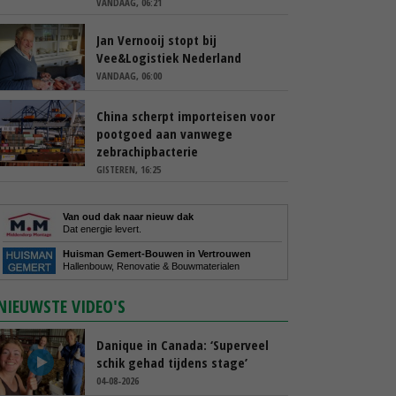
VANDAAG, 06:21
Jan Vernooij stopt bij
Vee&Logistiek Nederland
VANDAAG, 06:00
China scherpt importeisen voor
pootgoed aan vanwege
zebrachipbacterie
GISTEREN, 16:25
Van oud dak naar nieuw dak
Dat energie levert.
Huisman Gemert-Bouwen in Vertrouwen
Hallenbouw, Renovatie & Bouwmaterialen
NIEUWSTE VIDEO'S
Danique in Canada: ‘Superveel
schik gehad tijdens stage’
04-08-2026