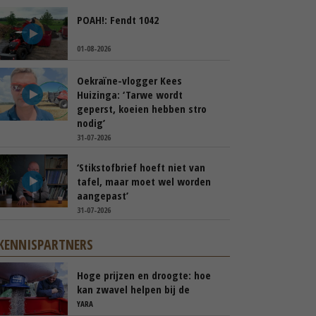
POAH!: Fendt 1042
01-08-2026
Oekraïne-vlogger Kees
Huizinga: ‘Tarwe wordt
geperst, koeien hebben stro
nodig’
31-07-2026
‘Stikstofbrief hoeft niet van
tafel, maar moet wel worden
aangepast’
31-07-2026
KENNISPARTNERS
Hoge prijzen en droogte: hoe
kan zwavel helpen bij de
bemesting?
YARA