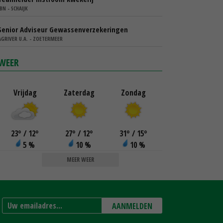
IBN - SCHAIJK
Senior Adviseur Gewassenverzekeringen
AGRIVER U.A. - ZOETERMEER
WEER
Vrijdag
Zaterdag
Zondag
23
°
/ 12
°
27
°
/ 12
°
31
°
/ 15
°
5 %
10 %
10 %
MEER WEER
AANMELDEN