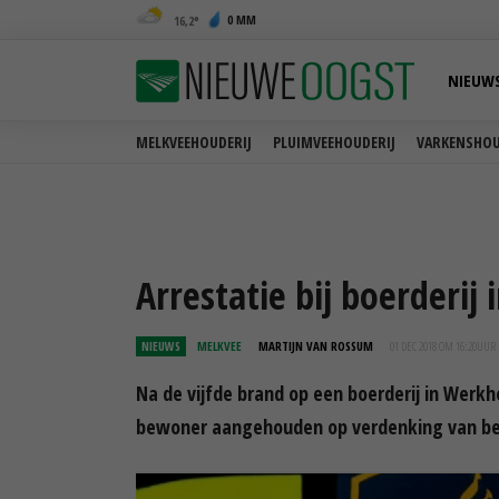
0 MM
16,2
NIEUW
MELKVEEHOUDERIJ
PLUIMVEEHOUDERIJ
VARKENSHOU
Arrestatie bij boerderij
NIEUWS
MELKVEE
MARTIJN VAN ROSSUM
01 DEC 2018 OM 16:20
UUR
Na de vijfde brand op een boerderij in Werk
bewoner aangehouden op verdenking van bet