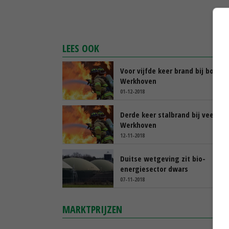
LEES OOK
Voor vijfde keer brand bij boer in
Werkhoven
01-12-2018
Derde keer stalbrand bij veehoud
Werkhoven
12-11-2018
Duitse wetgeving zit bio-
energiesector dwars
07-11-2018
MARKTPRIJZEN