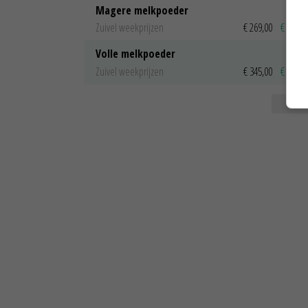
Magere melkpoeder
Zuivel weekprijzen
€ 269,00
€ 7,00
Volle melkpoeder
Zuivel weekprijzen
€ 345,00
€ 20,00