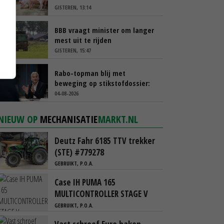
GISTEREN, 13:14
BBB vraagt minister om langer
mest uit te rijden
GISTEREN, 15:47
Rabo-topman blij met
beweging op stikstofdossier:
‘Verdienmodel van boeren blijft
04-08-2026
cruciaal’
NIEUW OP
MECHANISATIE
MARKT.NL
Deutz Fahr 6185 TTV trekker
(STE) #779278
GEBRUIKT, P.O.A.
Case IH PUMA 165
MULTICONTROLLER STAGE V
GEBRUIKT, P.O.A.