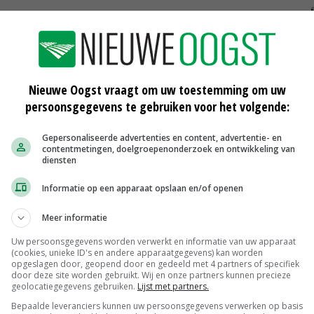
Nieuwe Oogst vraagt om uw toestemming om uw
Brandweer tipt boeren: houd koeien
persoonsgegevens te gebruiken voor het volgende:
uit rook
22-11-2018
Gepersonaliseerde advertenties en content, advertentie- en
contentmetingen, doelgroepenonderzoek en ontwikkeling van
erij
Klimaatspecialist: neem elk
diensten
ventilatiealarm serieus
10-11-2018
Informatie op een apparaat opslaan en/of openen
Tweede brand bij veehouder in
Meer informatie
Werkhoven
Uw persoonsgegevens worden verwerkt en informatie van uw apparaat
27-10-2018
(cookies, unieke ID's en andere apparaatgegevens) kan worden
opgeslagen door, geopend door en gedeeld met 4 partners of specifiek
door deze site worden gebruikt. Wij en onze partners kunnen precieze
geolocatiegegevens gebruiken.
Lijst met partners.
Bepaalde leveranciers kunnen uw persoonsgegevens verwerken op basis