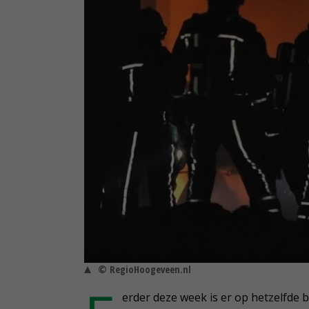
© RegioHoogeveen.nl
erder deze week is er op hetzelfde 