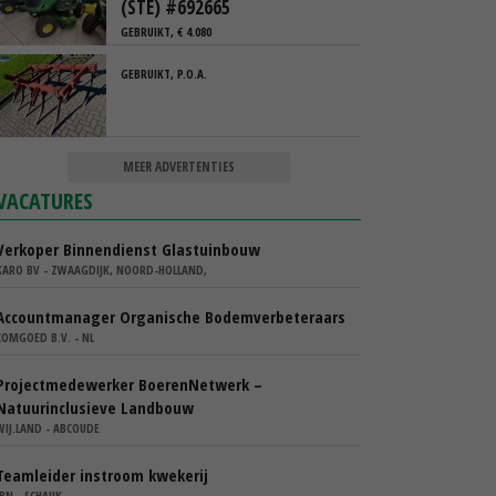
(STE) #692665
GEBRUIKT, € 4.080
GEBRUIKT, P.O.A.
MEER ADVERTENTIES
VACATURES
Verkoper Binnendienst Glastuinbouw
KARO BV - ZWAAGDIJK, NOORD-HOLLAND,
Accountmanager Organische Bodemverbeteraars
COMGOED B.V. - NL
Projectmedewerker BoerenNetwerk –
Natuurinclusieve Landbouw
WIJ.LAND - ABCOUDE
Teamleider instroom kwekerij
IBN - SCHAIJK