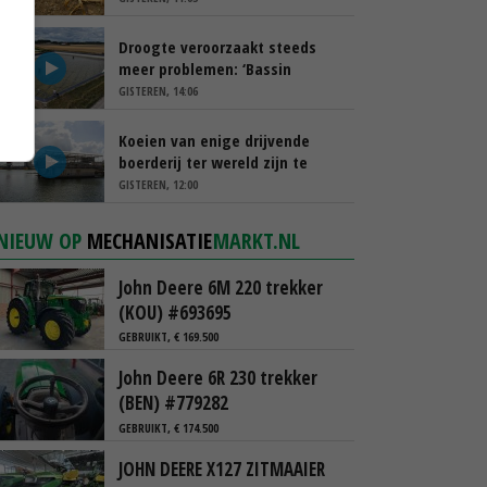
Droogte veroorzaakt steeds
meer problemen: ‘Bassin
afgelopen week al leeg’
GISTEREN, 14:06
Koeien van enige drijvende
boerderij ter wereld zijn te
koop
GISTEREN, 12:00
NIEUW OP
MECHANISATIE
MARKT.NL
John Deere 6M 220 trekker
(KOU) #693695
GEBRUIKT, € 169.500
John Deere 6R 230 trekker
(BEN) #779282
GEBRUIKT, € 174.500
JOHN DEERE X127 ZITMAAIER