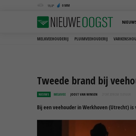
0 MM
19,8
NIEUW
MELKVEEHOUDERIJ
PLUIMVEEHOUDERIJ
VARKENSHOU
Tweede brand bij veeh
NIEUWS
MELKVEE
JOOST VAN WINSEN
27 OKT 2018 OM 13:01
UUR
Bij een veehouder in Werkhoven (Utrecht) is