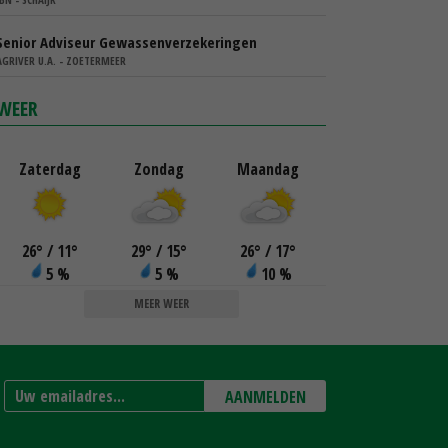
Senior Adviseur Gewassenverzekeringen
AGRIVER U.A. - ZOETERMEER
WEER
Zaterdag
Zondag
Maandag
26
°
/ 11
°
29
°
/ 15
°
26
°
/ 17
°
5 %
5 %
10 %
MEER WEER
AANMELDEN