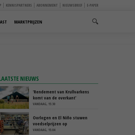
P
KENNISPARTNERS
ABONNEMENT
NIEUWSBRIEF
E-PAPER
AST
MARKTPRIJZEN
LAATSTE NIEUWS
‘Rendement van Krullvarkens
komt van de overkant’
VANDAAG, 15:30
Oorlogen en El Niño stuwen
voedselprijzen op
VANDAAG, 15:04