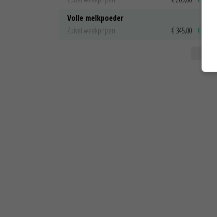
Volle melkpoeder
Zuivel weekprijzen
€ 345,00
€ 20,00