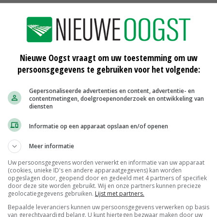
in de
Minimale gezondheidsrisico's na
brand Molenaarsgraaf
Nieuwe Oogst vraagt om uw toestemming om uw
04-10-2018
persoonsgegevens te gebruiken voor het volgende:
Dierenactivisten leveren geen bewijs
Gepersonaliseerde advertenties en content, advertentie- en
ernstige bedreiging
contentmetingen, doelgroepenonderzoek en ontwikkeling van
diensten
10-08-2018
Informatie op een apparaat opslaan en/of openen
RIVM: brand afvalberg levert geen
gevaar op
Meer informatie
04-08-2018
Uw persoonsgegevens worden verwerkt en informatie van uw apparaat
(cookies, unieke ID's en andere apparaatgegevens) kan worden
opgeslagen door, geopend door en gedeeld met 4 partners of specifiek
door deze site worden gebruikt. Wij en onze partners kunnen precieze
geolocatiegegevens gebruiken.
Lijst met partners.
Weipoeder
Bepaalde leveranciers kunnen uw persoonsgegevens verwerken op basis
van gerechtvaardigd belang. U kunt hiertegen bezwaar maken door uw
Zuivel weekprijzen
€ 134,00
€ 0,00