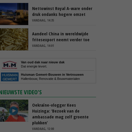
Nettowinst Royal A-ware onder
druk ondanks hogere omzet
VANDAAG, 14:35
Aandeel China in wereldwijde
fritesexport neemt verder toe
VANDAAG, 14:01
Van oud dak naar nieuw dak
Dat energie levert.
Huisman Gemert-Bouwen in Vertrouwen
Hallenbouw, Renovatie & Bouwmaterialen
NIEUWSTE VIDEO'S
Oekraïne-vlogger Kees
Huizinga: ‘Bezoek van de
ambassade mag zelf groente
plukken’
VANDAAG, 12:00