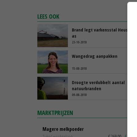
LEES OOK
Brand legt varkensstal Heusden 
as
23-10-2018
Wangedrag aanpakken
15-08-2018
Droogte verdubbelt aantal
natuurbranden
09-08-2018
MARKTPRIJZEN
Magere melkpoeder
Zuivel weekprijzen
€ 269,00
€ 7,00