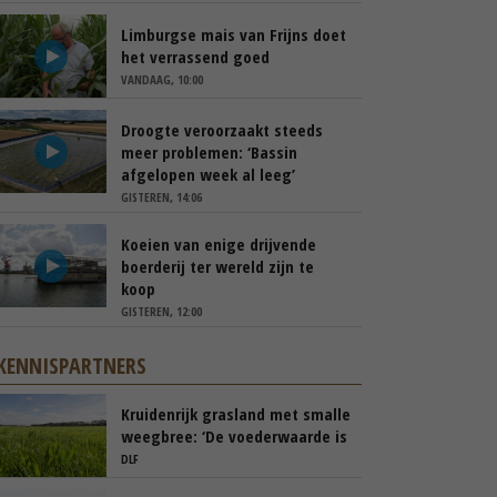
Limburgse mais van Frijns doet
het verrassend goed
VANDAAG, 10:00
Droogte veroorzaakt steeds
meer problemen: ‘Bassin
afgelopen week al leeg’
GISTEREN, 14:06
Koeien van enige drijvende
boerderij ter wereld zijn te
koop
GISTEREN, 12:00
KENNISPARTNERS
Kruidenrijk grasland met smalle
weegbree: ‘De voederwaarde is
vergelijkbaar met Engels
DLF
raaigras’