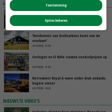
LAATSTE NIEUWS
Toestemming
Kamervragen over onttrekkingsverbod,
minister spreekt van ‘ondernemersrisico’
Opties beheren
GISTEREN, 16:27
‘Rendement van Krullvarkens komt van de
overkant’
GISTEREN, 15:30
Oorlogen en El Niño stuwen voedselprijzen op
GISTEREN, 15:04
Nettowinst Royal A-ware onder druk ondanks
hogere omzet
GISTEREN, 14:35
NIEUWSTE VIDEO'S
Oekraïne-vlogger Kees Huizinga: ‘Bezoek van