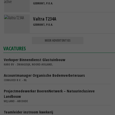
GEBRUIKT, P.O.A.
Valtra T234A
GEBRUIKT, P.O.A.
MEER ADVERTENTIES
VACATURES
Verkoper Binnendienst Glastuinbouw
KARO BV - ZWAAGDIJK, NOORD-HOLLAND,
Accountmanager Organische Bodemverbeteraars
COMGOED B.V. - NL
Projectmedewerker BoerenNetwerk – Natuurinclusieve
Landbouw
WIJ.LAND - ABCOUDE
Teamleider instroom kwekerij