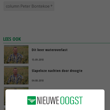
column Peter Bontekoe
LEES OOK
Dit keer wateroverlast
15-09-2018
Slapeloze nachten door droogte
04-08-2018
De coöperatie blijft van levensbelang
14-06-2018