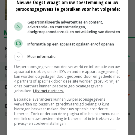
Nieuwe Oogst vraagt om uw toestemming om uw
'Het gas wordt duur betaald'
persoonsgegevens te gebruiken voor het volgende:
07-02-2018
Gepersonaliseerde advertenties en content,
advertentie- en contentmetingen,
MARKTPRIJZEN
doelgroepenonderzoek en ontwikkeling van diensten
Informatie op een apparaat opslaan en/of openen
Fritesgeschikt NL Du Be
PotatoNL
€ 15,00
~
€ 23,00
Meer informatie
Uw persoonsgegevens worden verwerkt en informatie van uw
Emmeloord Tarwe
apparaat (cookies, unieke ID's en andere apparaatgegevens)
Noteringen
€ 205,00
~
€ 208,00
kan worden opgeslagen door, geopend door en gedeeld met
4 partners of specifiek door deze site worden gebruikt. Wij en
onze partners kunnen precieze geolocatiegegevens
Emmeloord Schaaltjespeen
gebruiken.
Lijst met partners.
Noteringen
€ 5,00
~
€ 20,00
Bepaalde leveranciers kunnen uw persoonsgegevens
verwerken op basis van gerechtvaardigd belang. U kunt
Bintje A 28/35
hiertegen bezwaar maken door uw opties hieronder te
Bintje Info
€ 48,00
~
€ 52,00
beheren. Zoek onderaan deze pagina of in het sitemenu naar
een link om uw toestemming te beheren of in te trekken via de
privacy- en cookie-instellingen.
MEER MARKTPRIJZEN