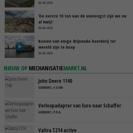
06-08-2026
‘De eerste 10 ton van de uienoogst zijn we nu
al kwijt’
06-08-2026
Koeien van enige drijvende boerderij ter
wereld zijn te koop
06-08-2026
NIEUW OP
MECHANISATIE
MARKT.NL
John Deere 1140
GEBRUIKT, € 6.500
Verloopadapter van Euro naar Schaffer
GEBRUIKT, P.O.A.
Valtra T214 active