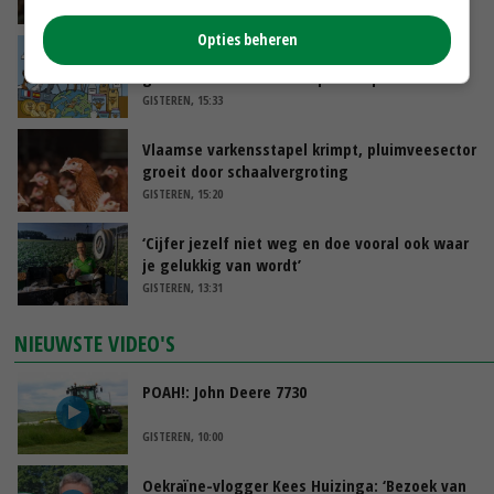
GISTEREN, 16:01
Opties beheren
Internationale vraag naar geitenzuivel blijft
groot: Nederland in Europese top
GISTEREN, 15:33
Vlaamse varkensstapel krimpt, pluimveesector
groeit door schaalvergroting
GISTEREN, 15:20
‘Cijfer jezelf niet weg en doe vooral ook waar
je gelukkig van wordt’
GISTEREN, 13:31
NIEUWSTE VIDEO'S
POAH!: John Deere 7730
GISTEREN, 10:00
Oekraïne-vlogger Kees Huizinga: ‘Bezoek van