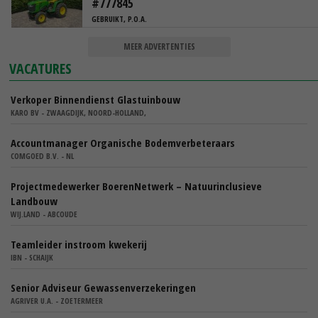
#777845
GEBRUIKT, P.O.A.
MEER ADVERTENTIES
VACATURES
Verkoper Binnendienst Glastuinbouw
KARO BV - ZWAAGDIJK, NOORD-HOLLAND,
Accountmanager Organische Bodemverbeteraars
COMGOED B.V. - NL
Projectmedewerker BoerenNetwerk – Natuurinclusieve
Landbouw
WIJ.LAND - ABCOUDE
Teamleider instroom kwekerij
IBN - SCHAIJK
Senior Adviseur Gewassenverzekeringen
AGRIVER U.A. - ZOETERMEER