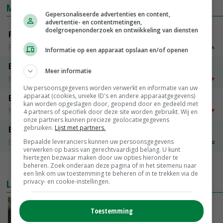
MARKTPRIJZEN
Gepersonaliseerde advertenties en content,
advertentie- en contentmetingen,
doelgroepenonderzoek en ontwikkeling van diensten
Fritesgeschikt NL Du Be
PotatoNL
€ 15,00
~
€ 23,00
Informatie op een apparaat opslaan en/of openen
Emmeloord Tarwe
Meer informatie
Noteringen
€ 205,00
~
€ 208,00
Uw persoonsgegevens worden verwerkt en informatie van uw
apparaat (cookies, unieke ID's en andere apparaatgegevens)
Emmeloord Schaaltjespeen
kan worden opgeslagen door, geopend door en gedeeld met
Noteringen
€ 5,00
~
€ 20,00
4 partners of specifiek door deze site worden gebruikt. Wij en
onze partners kunnen precieze geolocatiegegevens
gebruiken.
Lijst met partners.
Bintje A 28/35
Bintje Info
€ 48,00
~
€ 52,00
Bepaalde leveranciers kunnen uw persoonsgegevens
verwerken op basis van gerechtvaardigd belang. U kunt
hiertegen bezwaar maken door uw opties hieronder te
beheren. Zoek onderaan deze pagina of in het sitemenu naar
MEER MARKTPRIJZEN
een link om uw toestemming te beheren of in te trekken via de
privacy- en cookie-instellingen.
LAATSTE NIEUWS
‘Samenwerking A-ware en Amalthea gaat
Toestemming
zorgen voor meer balans’