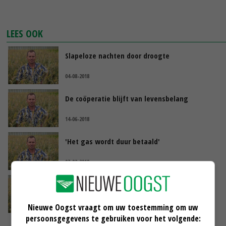
LEES OOK
Slapeloze nachten door droogte
04-08-2018
De coöperatie blijft van levensbelang
14-06-2018
'Het gas wordt duur betaald'
07-02-2018
Methaan, stikstof, nitraat
23-11-2017
Nieuwe Oogst vraagt om uw toestemming om uw
persoonsgegevens te gebruiken voor het volgende: