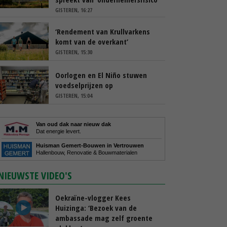
GISTEREN, 16:27
‘Rendement van Krullvarkens
komt van de overkant’
GISTEREN, 15:30
Oorlogen en El Niño stuwen
voedselprijzen op
GISTEREN, 15:04
Van oud dak naar nieuw dak
Dat energie levert.
Huisman Gemert-Bouwen in Vertrouwen
Hallenbouw, Renovatie & Bouwmaterialen
NIEUWSTE VIDEO'S
Oekraïne-vlogger Kees
Huizinga: ‘Bezoek van de
ambassade mag zelf groente