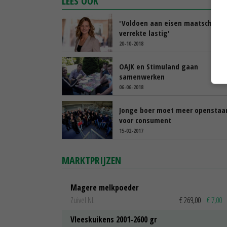
LEES OOK
'Voldoen aan eisen maatschappij
verrekte lastig'
20-10-2018
OAJK en Stimuland gaan
samenwerken
06-06-2018
Jonge boer moet meer openstaa
voor consument
15-02-2017
MARKTPRIJZEN
Magere melkpoeder
Zuivel NL
€ 269,00
€ 7,00
Vleeskuikens 2001-2600 gr