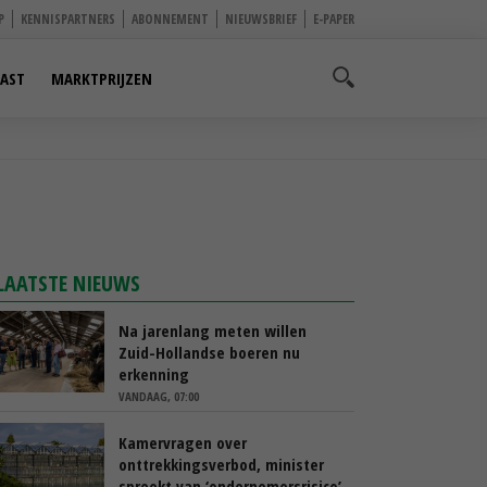
P
KENNISPARTNERS
ABONNEMENT
NIEUWSBRIEF
E-PAPER
AST
MARKTPRIJZEN
LAATSTE NIEUWS
Na jarenlang meten willen
Zuid-Hollandse boeren nu
erkenning
VANDAAG, 07:00
Kamervragen over
onttrekkingsverbod, minister
spreekt van ‘ondernemersrisico’