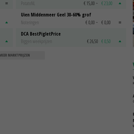
PotatoNL
€ 15,00
~
€ 23,00
Uien Middenmeer Geel 30-60% grof
Noteringen
€ 0,00
~
€ 0,00
DCA BestPigletPrice
Biggen weekprijzen
€ 26,50
€ 0,50
MEER MARKTPRIJZEN