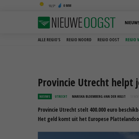
0 MM
10,5
NIEUW
ALLE REGIO'S
REGIO NOORD
REGIO OOST
REGIO 
Provincie Utrecht helpt
NIEUWS
UTRECHT
MARISKA BLOEMBERG-VAN DER HULST
13 NOV 
Provincie Utrecht stelt 400.000 euro beschik
Het geld komt uit het Europese Platteland