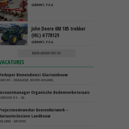
GEBRUIKT, P.O.A.
John Deere 6M 185 trekker
(HIL) #778129
GEBRUIKT, P.O.A.
MEER ADVERTENTIES
VACATURES
Verkoper Binnendienst Glastuinbouw
KARO BV - ZWAAGDIJK, NOORD-HOLLAND,
Accountmanager Organische Bodemverbeteraars
COMGOED B.V. - NL
Projectmedewerker BoerenNetwerk –
Natuurinclusieve Landbouw
WIJ.LAND - ABCOUDE