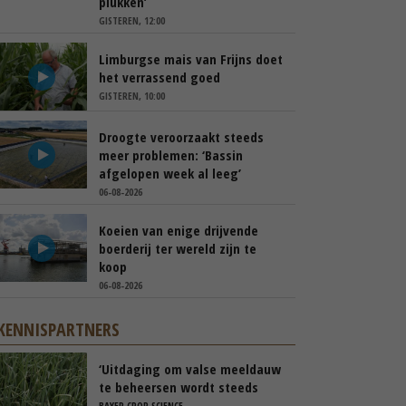
plukken’
GISTEREN, 12:00
Limburgse mais van Frijns doet
het verrassend goed
GISTEREN, 10:00
Droogte veroorzaakt steeds
meer problemen: ‘Bassin
afgelopen week al leeg’
06-08-2026
Koeien van enige drijvende
boerderij ter wereld zijn te
koop
06-08-2026
KENNISPARTNERS
‘Uitdaging om valse meeldauw
te beheersen wordt steeds
groter’
BAYER CROP SCIENCE