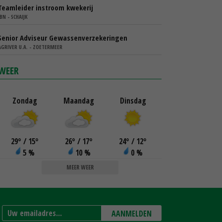
Teamleider instroom kwekerij
IBN - SCHAIJK
Senior Adviseur Gewassenverzekeringen
AGRIVER U.A. - ZOETERMEER
WEER
Zondag
Maandag
Dinsdag
29
°
/ 15
°
26
°
/ 17
°
24
°
/ 12
°
5 %
10 %
0 %
MEER WEER
AANMELDEN