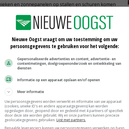
nieken en zonnepanelen op stallen en schuren komen
 en maximaal 20.000 euro. Per landbouwbedrijf kan voor
Nieuwe Oogst vraagt om uw toestemming om uw
worden ingediend. Meer informatie over de
persoonsgegevens te gebruiken voor het volgende:
van provincie Utrecht.
Gepersonaliseerde advertenties en content, advertentie- en
contentmetingen, doelgroepenonderzoek en ontwikkeling van
diensten
Informatie op een apparaat opslaan en/of openen
Meer informatie
Uw persoonsgegevens worden verwerkt en informatie van uw apparaat
(cookies, unieke ID's en andere apparaatgegevens) kan worden
opgeslagen door, geopend door en gedeeld met 4 partners of specifiek
door deze site worden gebruikt. Wij en onze partners kunnen precieze
geolocatiegegevens gebruiken.
Lijst met partners.
Bepaalde leveranciers kunnen uw persoonsgegevens verwerken op basis