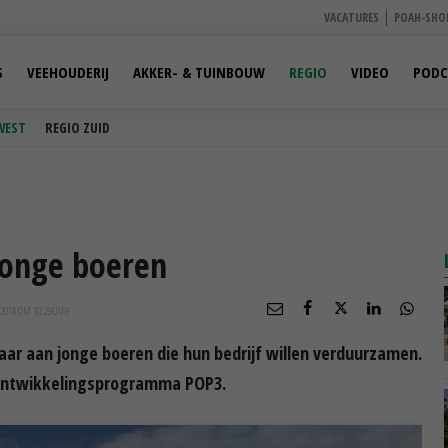
VACATURES
POAH-SHO
S
VEEHOUDERIJ
AKKER- & TUINBOUW
REGIO
VIDEO
PODC
WEST
REGIO ZUID
 jonge boeren
2018 OM 10:29
UUR
baar aan jonge boeren die hun bedrijf willen verduurzamen.
sontwikkelingsprogramma POP3.