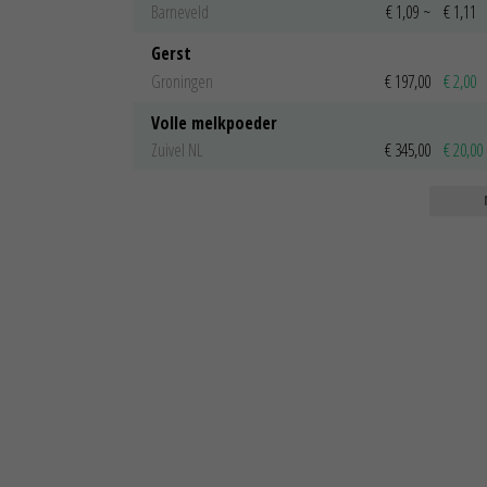
Barneveld
€ 1,09
~
€ 1,11
Gerst
Groningen
€ 197,00
€ 2,00
Volle melkpoeder
Zuivel NL
€ 345,00
€ 20,00