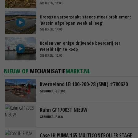
GISTEREN, 11:05
Droogte veroorzaakt steeds meer problemen:
‘Bassin afgelopen week al leeg’
GISTEREN, 14:06
Koeien van enige drijvende boerderij ter
wereld zijn te koop
GISTEREN, 12:00
NIEUW OP
MECHANISATIE
MARKT.NL
Kverneland LB 100-200-28 (SMI) #780620
GEBRUIKT, € 7.800
Kuhn GF17003T NIEUW
GEBRUIKT, P.O.A.
Case IH PUMA 165 MULTICONTROLLER STAGE