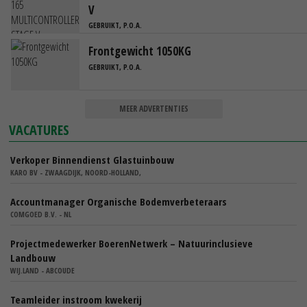
V
GEBRUIKT, P.O.A.
Frontgewicht 1050KG
GEBRUIKT, P.O.A.
MEER ADVERTENTIES
VACATURES
Verkoper Binnendienst Glastuinbouw
KARO BV - ZWAAGDIJK, NOORD-HOLLAND,
Accountmanager Organische Bodemverbeteraars
COMGOED B.V. - NL
Projectmedewerker BoerenNetwerk – Natuurinclusieve
Landbouw
WIJ.LAND - ABCOUDE
Teamleider instroom kwekerij