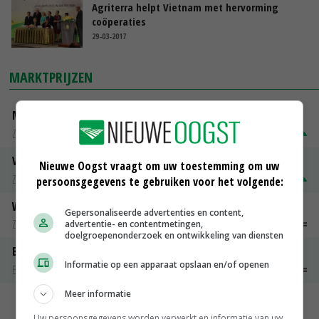
Agriterra helpt Vietnam met hervorming
coöperaties
29-03-2017
MARKTPRIJZEN
Magere melkpoeder
Zuivel weekprijzen
€ 269,00
€ 7,00
Volle melkpoeder
Nieuwe Oogst vraagt om uw toestemming om uw
Zuivel weekprijzen
€ 345,00
€ 20,00
persoonsgegevens te gebruiken voor het volgende:
Weipoeder
Gepersonaliseerde advertenties en content,
Zuivel weekprijzen
€ 134,00
€ 0,00
advertentie- en contentmetingen,
doelgroepenonderzoek en ontwikkeling van diensten
Boeren Gouda 12 kg
Informatie op een apparaat opslaan en/of openen
Boerenkaas
€ 6,05
€ 0,00
Meer informatie
MEER MARKTPRIJZEN
Uw persoonsgegevens worden verwerkt en informatie van uw