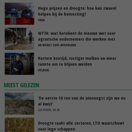
Hoge prijzen en droogte: hoe kan zwavel
helpen bij de bemesting?
YARA
WTTA: wat betekent de nieuwe wet voor
agrarische ondernemers die werken met
uitzendkrachten?
AB WERKT ZUID-NEDERLAND
Kortere boxtijd, rustiger melken en meer
ruimte om te blijven weiden
DELAVAL
MEEST GELEZEN
‘De eerste 10 ton van de uienoogst zijn we nu
al kwijt’
GISTEREN, 09:28
Droogte raakt alle sectoren, LTO waarschuwt
voor lege schappen