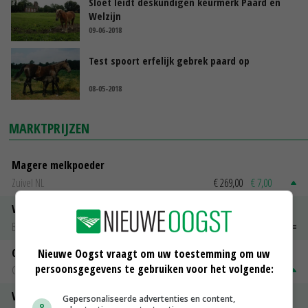
Sloet leidt deskundigen keurmerk Paard en
Welzijn
09-06-2018
Test spoort erfelijk gebrek paard op
08-05-2018
MARKTPRIJZEN
Magere melkpoeder
Zuivel NL
€ 269,00
€ 7,00
Vleeskuikens 2001-2600 gr
Barneveld
€ 1,09
~
€ 1,11
Gerst
Nieuwe Oogst vraagt om uw toestemming om uw
persoonsgegevens te gebruiken voor het volgende:
Groningen
€ 197,00
€ 2,00
Volle melkpoeder
Gepersonaliseerde advertenties en content,