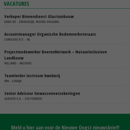
VACATURES
Verkoper Binnendienst Glastuinbouw
KARO BV - ZWAAGDIJK, NOORD-HOLLAND,
Accountmanager Organische Bodemverbeteraars
COMGOED B.V. - NL
Projectmedewerker BoerenNetwerk – Natuurinclusieve
Landbouw
WIJ.LAND - ABCOUDE
Teamleider instroom kwekerij
IBN - SCHAIJK
Senior Adviseur Gewassenverzekeringen
AGRIVER U.A. - ZOETERMEER
Meld u hier aan voor de Nieuwe Oogst nieuwsbrief!