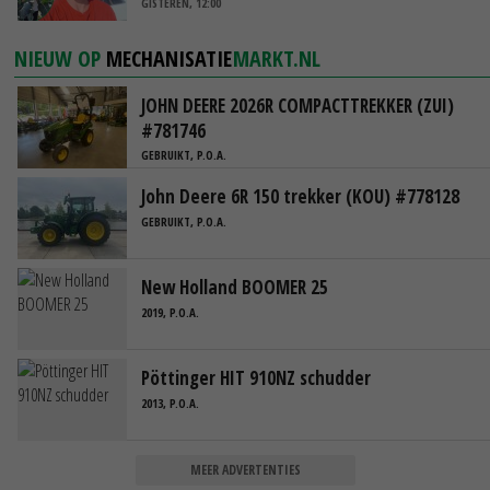
GISTEREN, 12:00
NIEUW OP
MECHANISATIE
MARKT.NL
JOHN DEERE 2026R COMPACTTREKKER (ZUI)
#781746
GEBRUIKT, P.O.A.
John Deere 6R 150 trekker (KOU) #778128
GEBRUIKT, P.O.A.
New Holland BOOMER 25
2019, P.O.A.
Pöttinger HIT 910NZ schudder
2013, P.O.A.
MEER ADVERTENTIES