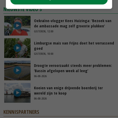
NIEUWSTE VIDEO'S
Oekraïne-vlogger Kees Huizinga: ‘Bezoek van
de ambassade mag zelf groente plukken’
GISTEREN, 12:00
Limburgse mais van Frijns doet het verrassend
goed
GISTEREN, 10:00
Droogte veroorzaakt steeds meer problemen:
‘Bassin afgelopen week al leeg’
06-08-2026
Koeien van enige drijvende boerderij ter
wereld zijn te koop
06-08-2026
KENNISPARTNERS