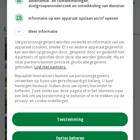
advertentie- en contentmetingen,
Zuivel NL
€ 345,00
€ 20,00
doelgroepenonderzoek en ontwikkeling van diensten
MEER MARKTPRIJZEN
Informatie op een apparaat opslaan en/of openen
LAATSTE NIEUWS
Meer informatie
Uw persoonsgegevens worden verwerkt en informatie van uw
Kamervragen over onttrekkingsverbod,
apparaat (cookies, unieke ID's en andere apparaatgegevens)
minister spreekt van ‘ondernemersrisico’
kan worden opgeslagen door, geopend door en gedeeld met
GISTEREN, 16:27
4 partners of specifiek door deze site worden gebruikt. Wij en
onze partners kunnen precieze geolocatiegegevens
gebruiken.
Lijst met partners.
‘Rendement van Krullvarkens komt van de
overkant’
Bepaalde leveranciers kunnen uw persoonsgegevens
verwerken op basis van gerechtvaardigd belang. U kunt
GISTEREN, 15:30
hiertegen bezwaar maken door uw opties hieronder te
beheren. Zoek onderaan deze pagina of in het sitemenu naar
Oorlogen en El Niño stuwen voedselprijzen op
een link om uw toestemming te beheren of in te trekken via de
privacy- en cookie-instellingen.
GISTEREN, 15:04
Toestemming
Nettowinst Royal A-ware onder druk ondanks
hogere omzet
GISTEREN, 14:35
Opties beheren