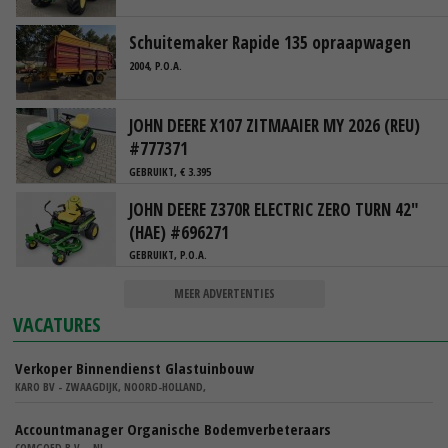
Schuitemaker Rapide 135 opraapwagen
2004, P.O.A.
JOHN DEERE X107 ZITMAAIER MY 2026 (REU)
#777371
GEBRUIKT, € 3.395
JOHN DEERE Z370R ELECTRIC ZERO TURN 42"
(HAE) #696271
GEBRUIKT, P.O.A.
MEER ADVERTENTIES
VACATURES
Verkoper Binnendienst Glastuinbouw
KARO BV - ZWAAGDIJK, NOORD-HOLLAND,
Accountmanager Organische Bodemverbeteraars
COMGOED B.V. - NL