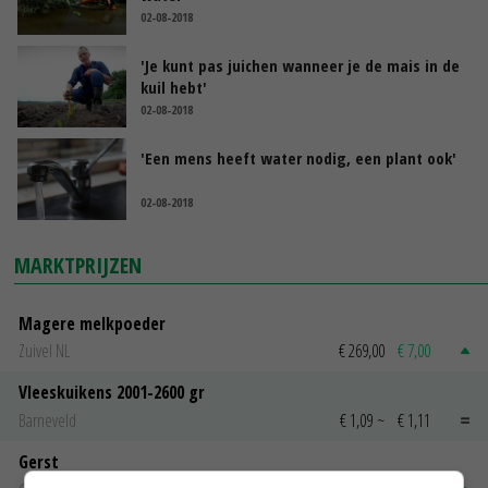
02-08-2018
'Je kunt pas juichen wanneer je de mais in de
kuil hebt'
02-08-2018
'Een mens heeft water nodig, een plant ook'
02-08-2018
MARKTPRIJZEN
Magere melkpoeder
Zuivel NL
€ 269,00
€ 7,00
Vleeskuikens 2001-2600 gr
Barneveld
€ 1,09
~
€ 1,11
Gerst