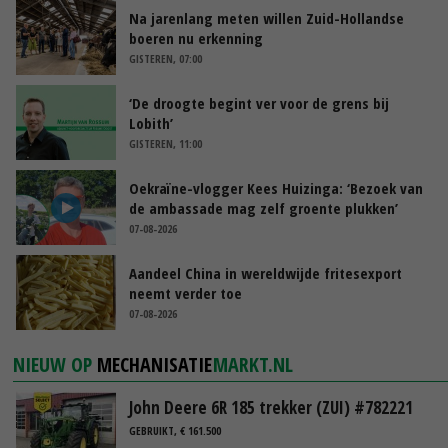
Na jarenlang meten willen Zuid-Hollandse
boeren nu erkenning
GISTEREN, 07:00
‘De droogte begint ver voor de grens bij
Lobith’
GISTEREN, 11:00
Oekraïne-vlogger Kees Huizinga: ‘Bezoek van
de ambassade mag zelf groente plukken’
07-08-2026
Aandeel China in wereldwijde fritesexport
neemt verder toe
07-08-2026
NIEUW OP
MECHANISATIE
MARKT.NL
John Deere 6R 185 trekker (ZUI) #782221
GEBRUIKT, € 161.500