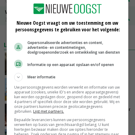
Groningen
€ 197,00
€ 2,00
Volle melkpoeder
Zuivel NL
€ 345,00
€ 20,00
Nieuwe Oogst vraagt om uw toestemming om uw
persoonsgegevens te gebruiken voor het volgende:
MEER MARKTPRIJZEN
Gepersonaliseerde advertenties en content,
LAATSTE NIEUWS
advertentie- en contentmetingen,
doelgroepenonderzoek en ontwikkeling van diensten
‘Samenwerking A-ware en Amalthea gaat
zorgen voor meer balans’
Informatie op een apparaat opslaan en/of openen
GISTEREN, 16:01
Meer informatie
Internationale vraag naar geitenzuivel blijft
Uw persoonsgegevens worden verwerkt en informatie van uw
groot: Nederland in Europese top
apparaat (cookies, unieke ID's en andere apparaatgegevens)
GISTEREN, 15:33
kan worden opgeslagen door, geopend door en gedeeld met
4 partners of specifiek door deze site worden gebruikt. Wij en
onze partners kunnen precieze geolocatiegegevens
Vlaamse varkensstapel krimpt, pluimveesector
gebruiken.
Lijst met partners.
groeit door schaalvergroting
Bepaalde leveranciers kunnen uw persoonsgegevens
GISTEREN, 15:20
verwerken op basis van gerechtvaardigd belang. U kunt
hiertegen bezwaar maken door uw opties hieronder te
beheren. Zoek onderaan deze pagina of in het sitemenu naar
‘Cijfer jezelf niet weg en doe vooral ook waar