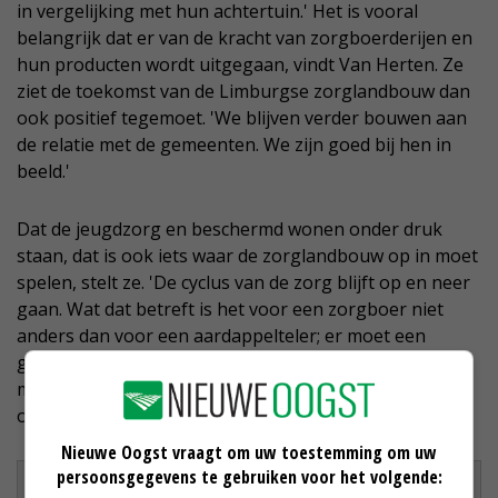
in vergelijking met hun achtertuin.' Het is vooral
belangrijk dat er van de kracht van zorgboerderijen en
hun producten wordt uitgegaan, vindt Van Herten. Ze
ziet de toekomst van de Limburgse zorglandbouw dan
ook positief tegemoet. 'We blijven verder bouwen aan
de relatie met de gemeenten. We zijn goed bij hen in
beeld.'
Dat de jeugdzorg en beschermd wonen onder druk
staan, dat is ook iets waar de zorglandbouw op in moet
spelen, stelt ze. 'De cyclus van de zorg blijft op en neer
gaan. Wat dat betreft is het voor een zorgboer niet
anders dan voor een aardappelteler; er moet een
gezonde bedrijfsvoering liggen, zodat je ook de
mindere jaren doorkomt. Daarvoor zijn het
ondernemers.'
Nieuwe Oogst vraagt om uw toestemming om uw
persoonsgegevens te gebruiken voor het volgende:
Van der Flier bouwt nieuwe zorgboerderij