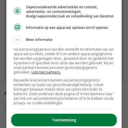
Oud-leraar voor zeer moeilijk opvoedbare kinderen Sebastiaan van der
Gepersonaliseerde advertenties en content,
Flier runt samen met zijn vrouw Daniëlle zorgboerderij Genzon in het
advertentie- en contentmetingen,
Zuid-Limburgse Ulestraten. Ze staan voor de bouw van een nieuwe
doelgroepenonderzoek en ontwikkeling van diensten
zorgboerderij. Deze start na de zomer, 200 meter verderop. De
bedrijfsverplaatsing heeft zo’n twintig jaar geduurd, stelt Van der Flier. ‘We
Informatie op een apparaat opslaan en/of openen
hebben een van de laatste twee agrarische kavels gekregen. Nu zitten we
in het dorp. De gemeente Meerssen gedoogt onze boerderij met 175
Meer informatie
Texelaar/Swifter-schapen.’ In de nieuwe zorgboerderij met zichtstal voor
Uw persoonsgegevens worden verwerkt en informatie van uw
de schapen kunnen twee groepen tegelijkertijd worden opgevangen. De
apparaat (cookies, unieke ID's en andere apparaatgegevens)
oude boerderij biedt mogelijkheden om woningen voor cliënten te
kan worden opgeslagen door, geopend door en gedeeld met
4 partners of specifiek door deze site worden gebruikt. Wij en
realiseren. ‘We kunnen eindelijk het levenswerk van mijn schoonouders
onze partners kunnen precieze geolocatiegegevens
goed voortzetten. Zij begonnen zestien jaar geleden met de opvang van
gebruiken.
Lijst met partners.
verstandelijk beperkten.’
Bepaalde leveranciers kunnen uw persoonsgegevens
verwerken op basis van gerechtvaardigd belang. U kunt
hiertegen bezwaar maken door uw opties hieronder te
Bekijk meer over:
beheren. Zoek onderaan deze pagina of in het sitemenu naar
een link om uw toestemming te beheren of in te trekken via de
privacy- en cookie-instellingen.
zorgboerderijen
neventakken
Toestemming