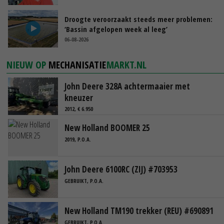
Droogte veroorzaakt steeds meer problemen:
‘Bassin afgelopen week al leeg’
06-08-2026
NIEUW OP
MECHANISATIE
MARKT.NL
John Deere 328A achtermaaier met
kneuzer
2012, € 6.950
New Holland BOOMER 25
2019, P.O.A.
John Deere 6100RC (ZIJ) #703953
GEBRUIKT, P.O.A.
New Holland TM190 trekker (REU) #690891
GEBRUIKT, P.O.A.