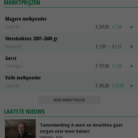
MARKTPRIJZEN
Magere melkpoeder
Zuivel NL
€ 269,00
€ 7,00
Vleeskuikens 2001-2600 gr
Barneveld
€ 1,09
~
€ 1,11
Gerst
Groningen
€ 197,00
€ 2,00
Volle melkpoeder
Zuivel NL
€ 345,00
€ 20,00
MEER MARKTPRIJZEN
LAATSTE NIEUWS
‘Samenwerking A-ware en Amalthea gaat
zorgen voor meer balans’
VANDAAG, 16:01