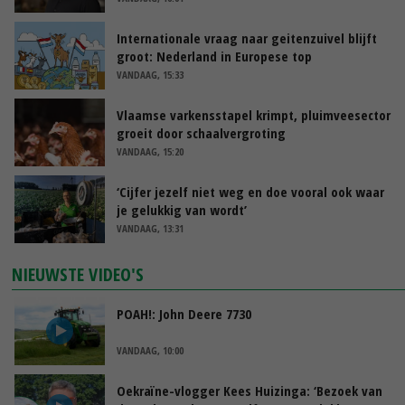
Internationale vraag naar geitenzuivel blijft
groot: Nederland in Europese top
VANDAAG, 15:33
Vlaamse varkensstapel krimpt, pluimveesector
groeit door schaalvergroting
VANDAAG, 15:20
‘Cijfer jezelf niet weg en doe vooral ook waar
je gelukkig van wordt’
VANDAAG, 13:31
NIEUWSTE VIDEO'S
POAH!: John Deere 7730
VANDAAG, 10:00
Oekraïne-vlogger Kees Huizinga: ‘Bezoek van