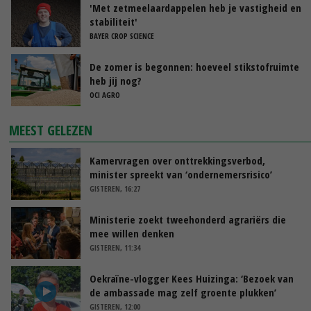
'Met zetmeelaardappelen heb je vastigheid en
stabiliteit'
BAYER CROP SCIENCE
De zomer is begonnen: hoeveel stikstofruimte
heb jij nog?
OCI AGRO
MEEST GELEZEN
Kamervragen over onttrekkingsverbod,
minister spreekt van ‘ondernemersrisico’
GISTEREN, 16:27
Ministerie zoekt tweehonderd agrariërs die
mee willen denken
GISTEREN, 11:34
Oekraïne-vlogger Kees Huizinga: ‘Bezoek van
de ambassade mag zelf groente plukken’
GISTEREN, 12:00