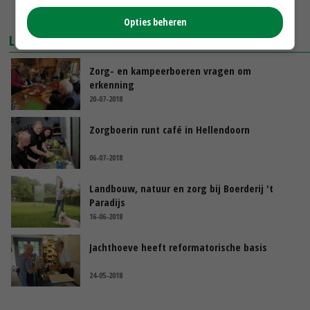
Opties beheren
LEES OOK
Zorg- en kampeerboeren vragen om
erkenning
20-07-2018
Zorgboerin runt café in Hellendoorn
06-07-2018
Landbouw, natuur en zorg bij Boerderij 't
Paradijs
16-06-2018
Jachthoeve heeft reformatorische basis
24-05-2018