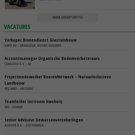
MEER ADVERTENTIES
VACATURES
Verkoper Binnendienst Glastuinbouw
KARO BV - ZWAAGDIJK, NOORD-HOLLAND,
Accountmanager Organische Bodemverbeteraars
COMGOED B.V. - NL
Projectmedewerker BoerenNetwerk – Natuurinclusieve
Landbouw
WIJ.LAND - ABCOUDE
Teamleider instroom kwekerij
IBN - SCHAIJK
Senior Adviseur Gewassenverzekeringen
AGRIVER U.A. - ZOETERMEER