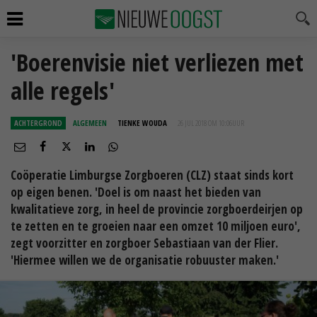
'Boerenvisie niet verliezen met
alle regels'
ACHTERGROND
ALGEMEEN
TIENKE WOUDA
26 JUL 2018 OM 10:06
UUR
Coöperatie Limburgse Zorgboeren (CLZ) staat sinds kort
op eigen benen. 'Doel is om naast het bieden van
kwalitatieve zorg, in heel de provincie zorgboerdeirjen op
te zetten en te groeien naar een omzet 10 miljoen euro',
zegt voorzitter en zorgboer Sebastiaan van der Flier.
'Hiermee willen we de organisatie robuuster maken.'