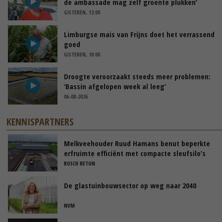
de ambassade mag zelf groente plukken’
GISTEREN, 12:00
Limburgse mais van Frijns doet het verrassend
goed
GISTEREN, 10:00
Droogte veroorzaakt steeds meer problemen:
‘Bassin afgelopen week al leeg’
06-08-2026
KENNISPARTNERS
Melkveehouder Ruud Hamans benut beperkte
erfruimte efficiënt met compacte sleufsilo’s
BOSCH BETON
De glastuinbouwsector op weg naar 2040
NVM