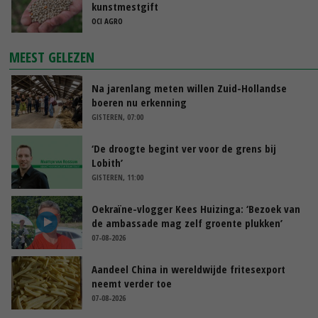
kunstmestgift
OCI AGRO
MEEST GELEZEN
Na jarenlang meten willen Zuid-Hollandse
boeren nu erkenning
GISTEREN, 07:00
‘De droogte begint ver voor de grens bij
Lobith’
GISTEREN, 11:00
Oekraïne-vlogger Kees Huizinga: ‘Bezoek van
de ambassade mag zelf groente plukken’
07-08-2026
Aandeel China in wereldwijde fritesexport
neemt verder toe
07-08-2026