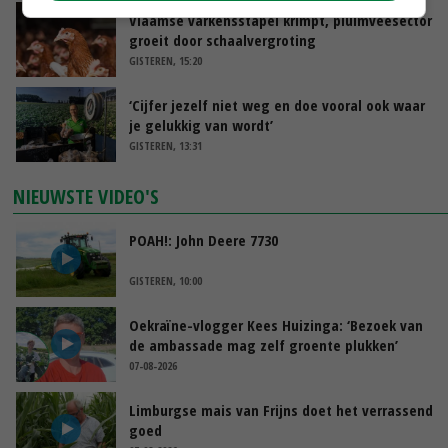
Vlaamse varkensstapel krimpt, pluimveesector
groeit door schaalvergroting
GISTEREN, 15:20
‘Cijfer jezelf niet weg en doe vooral ook waar
je gelukkig van wordt’
GISTEREN, 13:31
NIEUWSTE VIDEO'S
POAH!: John Deere 7730
GISTEREN, 10:00
Oekraïne-vlogger Kees Huizinga: ‘Bezoek van
de ambassade mag zelf groente plukken’
07-08-2026
Limburgse mais van Frijns doet het verrassend
goed