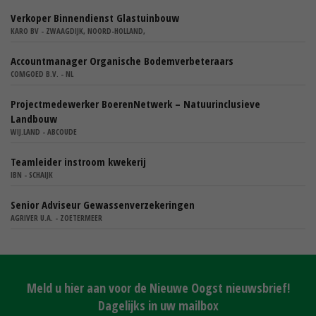
Verkoper Binnendienst Glastuinbouw
KARO BV - ZWAAGDIJK, NOORD-HOLLAND,
Accountmanager Organische Bodemverbeteraars
COMGOED B.V. - NL
Projectmedewerker BoerenNetwerk – Natuurinclusieve
Landbouw
WIJ.LAND - ABCOUDE
Teamleider instroom kwekerij
IBN - SCHAIJK
Senior Adviseur Gewassenverzekeringen
AGRIVER U.A. - ZOETERMEER
Meld u hier aan voor de Nieuwe Oogst nieuwsbrief!
Dagelijks in uw mailbox