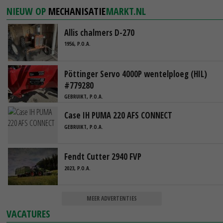
NIEUW OP
MECHANISATIE
MARKT.NL
Allis chalmers D-270
1956, P.O.A.
Pöttinger Servo 4000P wentelploeg (HIL)
#779280
GEBRUIKT, P.O.A.
Case IH PUMA 220 AFS CONNECT
GEBRUIKT, P.O.A.
Fendt Cutter 2940 FVP
2023, P.O.A.
MEER ADVERTENTIES
VACATURES