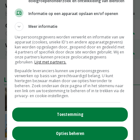
doelgroepenonderzoek en ontwikkeling van diensten
Vleeskuikens 2001-2600 gr
Barneveld
€ 1,09
~
€ 1,11
Informatie op een apparaat opslaan en/of openen
Gerst
Meer informatie
Groningen
€ 197,00
€ 2,00
Uw persoonsgegevens worden verwerkt en informatie van uw
apparaat (cookies, unieke ID's en andere apparaatgegevens)
Volle melkpoeder
kan worden opgeslagen door, geopend door en gedeeld met
4 partners of specifiek door deze site worden gebruikt. Wij en
Zuivel NL
€ 345,00
€ 20,00
onze partners kunnen precieze geolocatiegegevens
gebruiken.
Lijst met partners.
MEER MARKTPRIJZEN
Bepaalde leveranciers kunnen uw persoonsgegevens
verwerken op basis van gerechtvaardigd belang. U kunt
LAATSTE NIEUWS
hiertegen bezwaar maken door uw opties hieronder te
beheren. Zoek onderaan deze pagina of in het sitemenu naar
een link om uw toestemming te beheren of in te trekken via de
‘Samenwerking A-ware en Amalthea gaat
privacy- en cookie-instellingen.
zorgen voor meer balans’
GISTEREN, 16:01
Toestemming
Internationale vraag naar geitenzuivel blijft
groot: Nederland in Europese top
GISTEREN, 15:33
Opties beheren