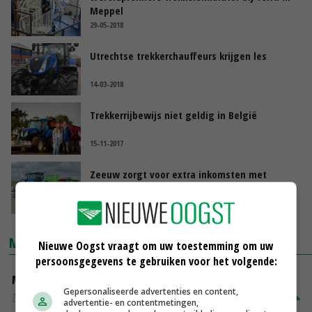
Meppel
29-05-2018
Utrechtse trekkerchauffeurs krijgen les
14-03-2018
Trekkerrijbewijs niet geldig in België
15-11-2017
Zeeuw zorgt voor extra inkomsten met
opleidingen
02-05-2017
MARKTPRIJZEN
Nieuwe Oogst vraagt om uw toestemming om uw
persoonsgegevens te gebruiken voor het volgende:
Magere melkpoeder
Gepersonaliseerde advertenties en content,
Zuivel NL
€ 269,00
€ 7,00
advertentie- en contentmetingen,