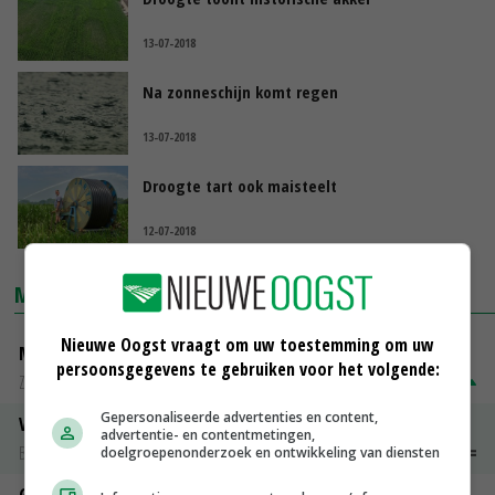
13-07-2018
Na zonneschijn komt regen
13-07-2018
Droogte tart ook maisteelt
12-07-2018
MARKTPRIJZEN
Nieuwe Oogst vraagt om uw toestemming om uw
Magere melkpoeder
persoonsgegevens te gebruiken voor het volgende:
Zuivel NL
€ 269,00
€ 7,00
Gepersonaliseerde advertenties en content,
Vleeskuikens 2001-2600 gr
advertentie- en contentmetingen,
Barneveld
€ 1,09
~
€ 1,11
doelgroepenonderzoek en ontwikkeling van diensten
Gerst