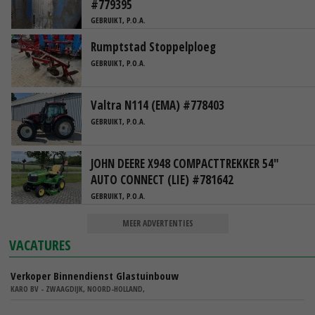
#779395
GEBRUIKT, P.O.A.
Rumptstad Stoppelploeg
GEBRUIKT, P.O.A.
Valtra N114 (EMA) #778403
GEBRUIKT, P.O.A.
JOHN DEERE X948 COMPACTTREKKER 54"
AUTO CONNECT (LIE) #781642
GEBRUIKT, P.O.A.
MEER ADVERTENTIES
VACATURES
Verkoper Binnendienst Glastuinbouw
KARO BV - ZWAAGDIJK, NOORD-HOLLAND,