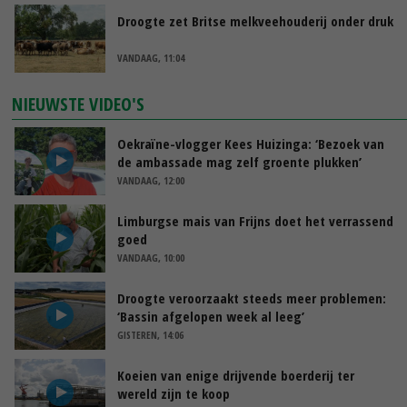
Droogte zet Britse melkveehouderij onder druk
VANDAAG, 11:04
NIEUWSTE VIDEO'S
Oekraïne-vlogger Kees Huizinga: ‘Bezoek van
de ambassade mag zelf groente plukken’
VANDAAG, 12:00
Limburgse mais van Frijns doet het verrassend
goed
VANDAAG, 10:00
Droogte veroorzaakt steeds meer problemen:
‘Bassin afgelopen week al leeg’
GISTEREN, 14:06
Koeien van enige drijvende boerderij ter
wereld zijn te koop