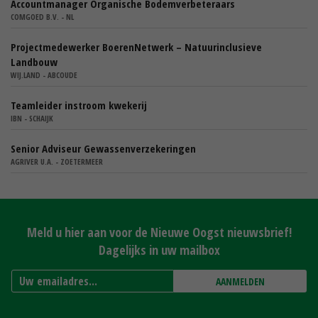
Accountmanager Organische Bodemverbeteraars
COMGOED B.V. - NL
Projectmedewerker BoerenNetwerk – Natuurinclusieve
Landbouw
WIJ.LAND - ABCOUDE
Teamleider instroom kwekerij
IBN - SCHAIJK
Senior Adviseur Gewassenverzekeringen
AGRIVER U.A. - ZOETERMEER
Meld u hier aan voor de Nieuwe Oogst nieuwsbrief!
Dagelijks in uw mailbox
AANMELDEN