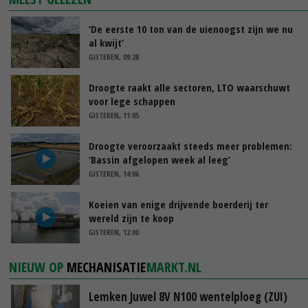
‘De eerste 10 ton van de uienoogst zijn we nu
al kwijt’
GISTEREN, 09:28
Droogte raakt alle sectoren, LTO waarschuwt
voor lege schappen
GISTEREN, 11:05
Droogte veroorzaakt steeds meer problemen:
‘Bassin afgelopen week al leeg’
GISTEREN, 14:06
Koeien van enige drijvende boerderij ter
wereld zijn te koop
GISTEREN, 12:00
NIEUW OP
MECHANISATIE
MARKT.NL
Lemken Juwel 8V N100 wentelploeg (ZUI)