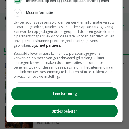
Informatie op een apparaat opslaan en/of openen
Groningen
€ 197,00
€ 2,00
Meer informatie
Volle melkpoeder
Uw persoonsgegevens worden verwerkt en informatie van uw
Zuivel NL
€ 345,00
€ 20,00
apparaat (cookies, unieke ID's en andere apparaatgegevens)
kan worden opgeslagen door, geopend door en gedeeld met
4 partners of specifiek door deze site worden gebruikt. Wij en
MEER MARKTPRIJZEN
onze partners kunnen precieze geolocatiegegevens
gebruiken.
Lijst met partners.
LAATSTE NIEUWS
Bepaalde leveranciers kunnen uw persoonsgegevens
verwerken op basis van gerechtvaardigd belang. U kunt
LTO en NAJK roepen leden op Brabants protest
hiertegen bezwaar maken door uw opties hieronder te
beheren. Zoek onderaan deze pagina of in het sitemenu naar
te steunen
een link om uw toestemming te beheren of in te trekken via de
VANDAAG, 12:29
privacy- en cookie-instellingen.
Oekraïne-vlogger Kees Huizinga: ‘Bezoek van
de ambassade mag zelf groente plukken’
Toestemming
VANDAAG, 12:00
Opties beheren
Ministerie zoekt tweehonderd agrariërs die
mee willen denken
VANDAAG, 11:34