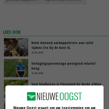
LEES OOK
Ruim duizend aardappeleters aan tafel
tijdens Ete bij de boer XL
25-06-2018
Verlagingspercentage pootgoed relatief
hoog
19-06-2018
Veel bladluizen in Flevoland bij derde afklop
08-06-2018
Vlotte opkomst pootgoed na
Nieuwe Oogst vraagt om uw toestemming om uw