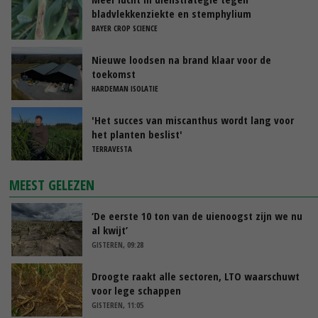
bladvlekkenziekte en stemphylium
BAYER CROP SCIENCE
Nieuwe loodsen na brand klaar voor de
toekomst
HARDEMAN ISOLATIE
'Het succes van miscanthus wordt lang voor
het planten beslist'
TERRAVESTA
MEEST GELEZEN
‘De eerste 10 ton van de uienoogst zijn we nu
al kwijt’
GISTEREN, 09:28
Droogte raakt alle sectoren, LTO waarschuwt
voor lege schappen
GISTEREN, 11:05