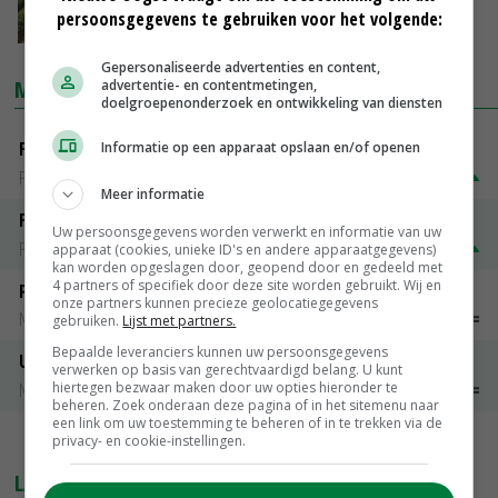
voorbehandeling
persoonsgegevens te gebruiken voor het volgende:
07-06-2018
Gepersonaliseerde advertenties en content,
MARKTPRIJZEN
advertentie- en contentmetingen,
doelgroepenonderzoek en ontwikkeling van diensten
Fontane
Informatie op een apparaat opslaan en/of openen
PotatoNL
€ 15,00
~
€ 23,00
Meer informatie
Fritesgeschikt NL Du Be
Uw persoonsgegevens worden verwerkt en informatie van uw
PotatoNL
€ 15,00
~
€ 23,00
apparaat (cookies, unieke ID's en andere apparaatgegevens)
kan worden opgeslagen door, geopend door en gedeeld met
4 partners of specifiek door deze site worden gebruikt. Wij en
Peen
onze partners kunnen precieze geolocatiegegevens
Noteringen
€ 26,00
~
€ 33,00
gebruiken.
Lijst met partners.
Bepaalde leveranciers kunnen uw persoonsgegevens
Uien Middenmeer Geel 30-60% grof
verwerken op basis van gerechtvaardigd belang. U kunt
hiertegen bezwaar maken door uw opties hieronder te
Noteringen
€ 0,00
~
€ 0,00
beheren. Zoek onderaan deze pagina of in het sitemenu naar
een link om uw toestemming te beheren of in te trekken via de
privacy- en cookie-instellingen.
MEER MARKTPRIJZEN
LAATSTE NIEUWS