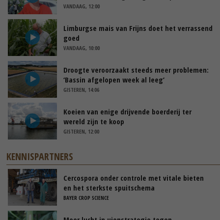
VANDAAG, 12:00
Limburgse mais van Frijns doet het verrassend
goed
VANDAAG, 10:00
Droogte veroorzaakt steeds meer problemen:
‘Bassin afgelopen week al leeg’
GISTEREN, 14:06
Koeien van enige drijvende boerderij ter
wereld zijn te koop
GISTEREN, 12:00
KENNISPARTNERS
Cercospora onder controle met vitale bieten
en het sterkste spuitschema
BAYER CROP SCIENCE
Meer lucht in uienstrategie tegen