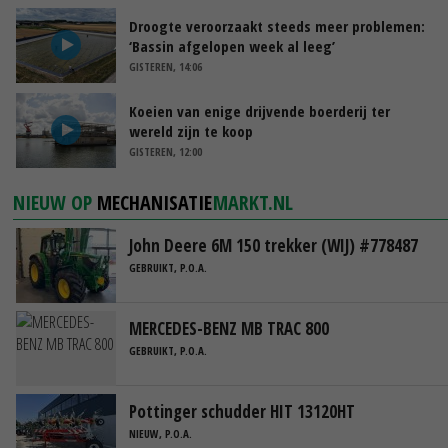
Droogte veroorzaakt steeds meer problemen:
‘Bassin afgelopen week al leeg’
GISTEREN, 14:06
Koeien van enige drijvende boerderij ter
wereld zijn te koop
GISTEREN, 12:00
NIEUW OP
MECHANISATIE
MARKT.NL
John Deere 6M 150 trekker (WIJ) #778487
GEBRUIKT, P.O.A.
MERCEDES-BENZ MB TRAC 800
GEBRUIKT, P.O.A.
Pottinger schudder HIT 13120HT
NIEUW, P.O.A.