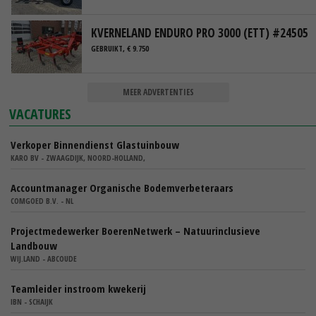
KVERNELAND ENDURO PRO 3000 (ETT) #24505
GEBRUIKT, € 9.750
MEER ADVERTENTIES
VACATURES
Verkoper Binnendienst Glastuinbouw
KARO BV - ZWAAGDIJK, NOORD-HOLLAND,
Accountmanager Organische Bodemverbeteraars
COMGOED B.V. - NL
Projectmedewerker BoerenNetwerk – Natuurinclusieve
Landbouw
WIJ.LAND - ABCOUDE
Teamleider instroom kwekerij
IBN - SCHAIJK