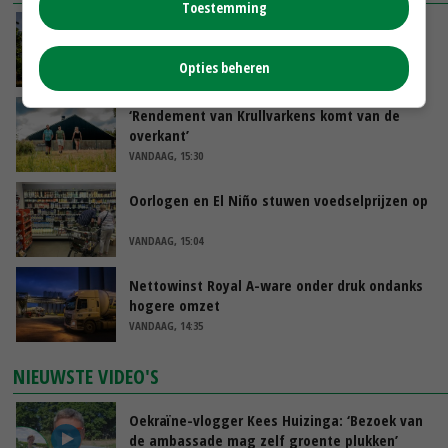
Toestemming
Kamervragen over onttrekkingsverbod,
minister spreekt van ‘ondernemersrisico’
Opties beheren
VANDAAG, 16:27
‘Rendement van Krullvarkens komt van de
overkant’
VANDAAG, 15:30
Oorlogen en El Niño stuwen voedselprijzen op
VANDAAG, 15:04
Nettowinst Royal A-ware onder druk ondanks
hogere omzet
VANDAAG, 14:35
NIEUWSTE VIDEO'S
Oekraïne-vlogger Kees Huizinga: ‘Bezoek van
de ambassade mag zelf groente plukken’