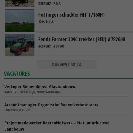
GEBRUIKT, P.O.A.
Pottinger schudder HIT 17160HT
2024, P.O.A.
Fendt Farmer 309C trekker (REU) #782668
GEBRUIKT, € 31.500
MEER ADVERTENTIES
VACATURES
Verkoper Binnendienst Glastuinbouw
KARO BV - ZWAAGDIJK, NOORD-HOLLAND,
Accountmanager Organische Bodemverbeteraars
COMGOED B.V. - NL
Projectmedewerker BoerenNetwerk – Natuurinclusieve
Landbouw