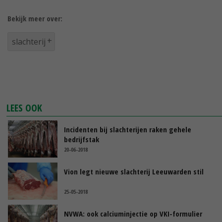
Bekijk meer over:
slachterij
LEES OOK
Incidenten bij slachterijen raken gehele
bedrijfstak
20-06-2018
Vion legt nieuwe slachterij Leeuwarden stil
25-05-2018
NVWA: ook calciuminjectie op VKI-formulier