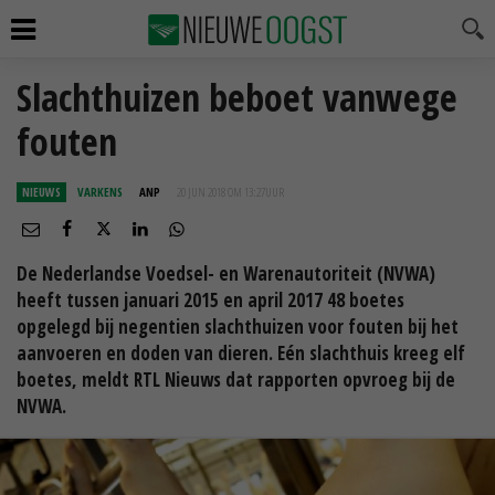
Slachthuizen beboet vanwege
fouten
NIEUWS
VARKENS
ANP
20 JUN 2018 OM 13:27
UUR
De Nederlandse Voedsel- en Warenautoriteit (NVWA)
heeft tussen januari 2015 en april 2017 48 boetes
opgelegd bij negentien slachthuizen voor fouten bij het
aanvoeren en doden van dieren. Eén slachthuis kreeg elf
boetes, meldt RTL Nieuws dat rapporten opvroeg bij de
NVWA.