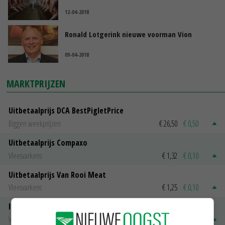
12-04-2018
Ronald Lotgerink nieuwe voorman Vion
09-04-2018
MARKTPRIJZEN
Uitbetaalprijs DCA BestPigletPrice
Biggen weekprijzen
€ 26,50
€ 0,50
Uitbetaalprijs Compaxo
Vleesvarkens
€ 1,32
€ 0,10
Uitbetaalprijs Van Rooi Meat
Vleesvarkens
€ 1,25
€ 0,10
ISN prijs Frankrijk
Vleesvarkens
€ 1,78
€ 0,06