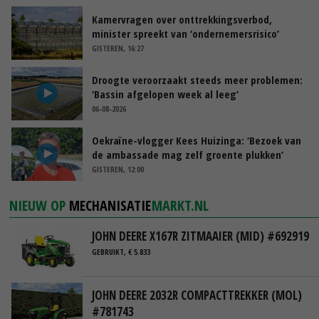
Kamervragen over onttrekkingsverbod,
minister spreekt van ‘ondernemersrisico’
GISTEREN, 16:27
Droogte veroorzaakt steeds meer problemen:
‘Bassin afgelopen week al leeg’
06-08-2026
Oekraïne-vlogger Kees Huizinga: ‘Bezoek van
de ambassade mag zelf groente plukken’
GISTEREN, 12:00
NIEUW OP
MECHANISATIE
MARKT.NL
JOHN DEERE X167R ZITMAAIER (MID) #692919
GEBRUIKT, € 5.833
JOHN DEERE 2032R COMPACTTREKKER (MOL)
#781743