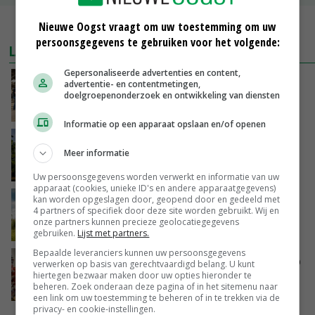
MEER MARKTPRIJZEN
Nieuwe Oogst vraagt om uw toestemming om uw
persoonsgegevens te gebruiken voor het volgende:
LAATSTE NIEUWS
Gepersonaliseerde advertenties en content,
Na jarenlang meten willen Zuid-Hollandse
advertentie- en contentmetingen,
boeren nu erkenning
doelgroepenonderzoek en ontwikkeling van diensten
VANDAAG, 07:00
Informatie op een apparaat opslaan en/of openen
Kamervragen over onttrekkingsverbod,
Meer informatie
minister spreekt van ‘ondernemersrisico’
GISTEREN, 16:27
Uw persoonsgegevens worden verwerkt en informatie van uw
apparaat (cookies, unieke ID's en andere apparaatgegevens)
kan worden opgeslagen door, geopend door en gedeeld met
‘Rendement van Krullvarkens komt van de
4 partners of specifiek door deze site worden gebruikt. Wij en
overkant’
onze partners kunnen precieze geolocatiegegevens
GISTEREN, 15:30
gebruiken.
Lijst met partners.
Bepaalde leveranciers kunnen uw persoonsgegevens
Oorlogen en El Niño stuwen voedselprijzen op
verwerken op basis van gerechtvaardigd belang. U kunt
hiertegen bezwaar maken door uw opties hieronder te
beheren. Zoek onderaan deze pagina of in het sitemenu naar
GISTEREN, 15:04
een link om uw toestemming te beheren of in te trekken via de
privacy- en cookie-instellingen.