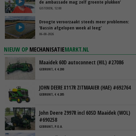
de ambassade mag zelf groente plukken’
GISTEREN, 12:00
Droogte veroorzaakt steeds meer problemen:
‘Bassin afgelopen week al leeg’
06-08-2026
NIEUW OP
MECHANISATIE
MARKT.NL
Maaidek 60D autoconnect (HIL) #27086
GEBRUIKT, € 4.200
JOHN DEERE X117R ZITMAAIER (HAE) #692764
GEBRUIKT, € 4.285
John Deere Z997R incl 60SD Maaidek (WOL)
#690258
GEBRUIKT, P.O.A.