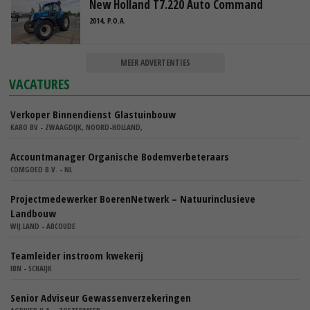
New Holland T7.220 Auto Command
2014, P.O.A.
MEER ADVERTENTIES
VACATURES
Verkoper Binnendienst Glastuinbouw
KARO BV - ZWAAGDIJK, NOORD-HOLLAND,
Accountmanager Organische Bodemverbeteraars
COMGOED B.V. - NL
Projectmedewerker BoerenNetwerk – Natuurinclusieve
Landbouw
WIJ.LAND - ABCOUDE
Teamleider instroom kwekerij
IBN - SCHAIJK
Senior Adviseur Gewassenverzekeringen