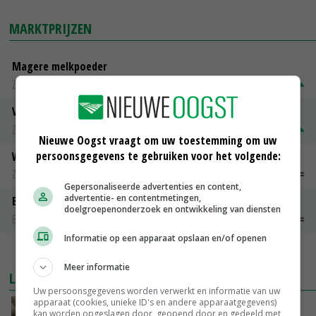
MARKTPRIJZEN
Magere melkpoeder
Zuivel weekprijzen
€ 269,00
€ 7,00
Volle melkpoeder
Zuivel weekprijzen
€ 345,00
€ 20,00
Nieuwe Oogst vraagt om uw toestemming om uw
persoonsgegevens te gebruiken voor het volgende:
Weipoeder
Zuivel weekprijzen
€ 134,00
€ 0,00
Gepersonaliseerde advertenties en content,
advertentie- en contentmetingen,
Boeren Gouda 12 kg
doelgroepenonderzoek en ontwikkeling van diensten
Boerenkaas
€ 6,05
€ 0,00
Informatie op een apparaat opslaan en/of openen
MEER MARKTPRIJZEN
Meer informatie
LAATSTE NIEUWS
Uw persoonsgegevens worden verwerkt en informatie van uw
apparaat (cookies, unieke ID's en andere apparaatgegevens)
‘Samenwerking A-ware en Amalthea gaat
kan worden opgeslagen door, geopend door en gedeeld met