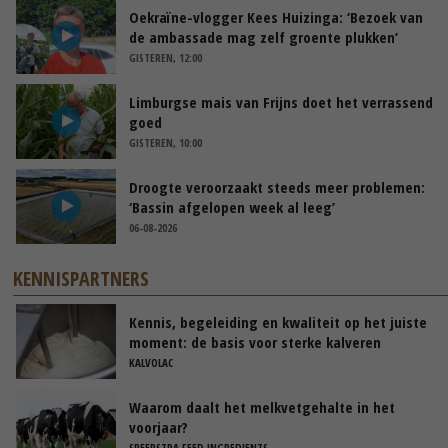
Oekraïne-vlogger Kees Huizinga: ‘Bezoek van
de ambassade mag zelf groente plukken’
GISTEREN, 12:00
Limburgse mais van Frijns doet het verrassend
goed
GISTEREN, 10:00
Droogte veroorzaakt steeds meer problemen:
‘Bassin afgelopen week al leeg’
06-08-2026
KENNISPARTNERS
Kennis, begeleiding en kwaliteit op het juiste
moment: de basis voor sterke kalveren
KALVOLAC
Waarom daalt het melkvetgehalte in het
voorjaar?
SPEERSTRA FEED INGREDIENTS